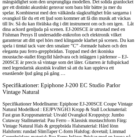
mångsidighet som den ursprungliga modellen. Det solida granlocket
ger ett distinkt akustiskt gensvar som bara blir bättre ju mer du
spelar. Kombinerat med den välkända slagkraftighet från sargarna i
ovangkol får du ett ett ljud som kommer att få din musik att väckas
till liv. Så du kan förälska dig i ditt instrument om och om igen. Låt
dina ackord genljuda på scenen. EJ-200SCE är utrustad med en
Fishman Presys II undersaddle-mikrofon och elektronik vilket
garanterar att ditt spel hörs med klingande klarhet på scenen. Du kan
spela i timtal tack vare den smalare ”C” -formade halsen och den
eleganta pau ferro-greppbrädan. Toppad med det ikoniska
moustache-stallet förgylld hårdvara och inläggen i pärlemor – EJ-
200SCE är precis så vintage som det låter. Gitarren är fullspäckad
med legendarisk akustisk kvalitet så att du kan uppleva ett
enastående ljud gång på gång …
Specifikationer: Epiphone J-200 EC Studio Parlor
Vintage Natural
Specifikationer Modellnamn: Epiphone EJ-200SCE Coupe Vintage
Natural Modellkod : EEJPVNGH3 Kropp & Stall Lockmaterial:
Fast gran Kroppsmaterial: Utvald Ovangkol Kroppstyp: Jumbo
Cutaway Stallmaterial: Pau Ferro – Klassisk mustaschform Färg:
Vintage Natural Hals & greppbräda Halsmaterial: Hård lönn
Halsform: rundad SlimTaper C-form Halsfog: dovetail; Limmad
Greppbrädans material: Pau Ferro Inlägg: Prickar med en krona på