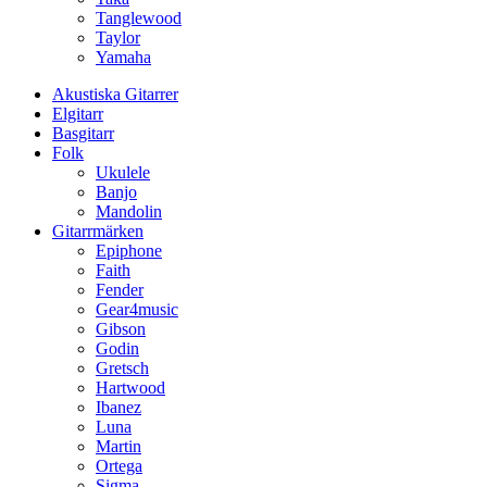
Tanglewood
Taylor
Yamaha
Akustiska Gitarrer
Elgitarr
Basgitarr
Folk
Ukulele
Banjo
Mandolin
Gitarrmärken
Epiphone
Faith
Fender
Gear4music
Gibson
Godin
Gretsch
Hartwood
Ibanez
Luna
Martin
Ortega
Sigma