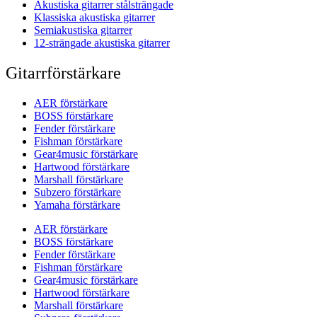
Akustiska gitarrer stålsträngade
Klassiska akustiska gitarrer
Semiakustiska gitarrer
12-strängade akustiska gitarrer
Gitarrförstärkare
AER förstärkare
BOSS förstärkare
Fender förstärkare
Fishman förstärkare
Gear4music förstärkare
Hartwood förstärkare
Marshall förstärkare
Subzero förstärkare
Yamaha förstärkare
AER förstärkare
BOSS förstärkare
Fender förstärkare
Fishman förstärkare
Gear4music förstärkare
Hartwood förstärkare
Marshall förstärkare