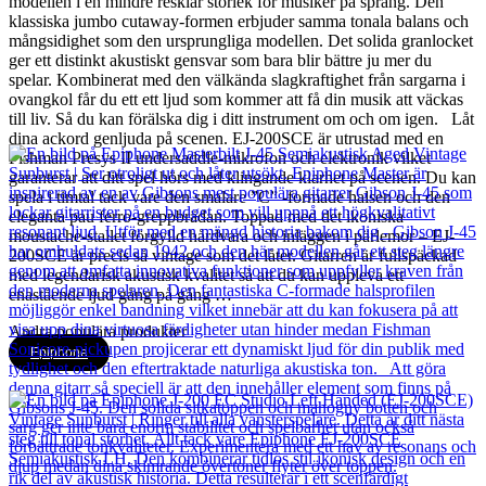
modellen i en mindre resklar storlek för musiker på språng. Den
klassiska jumbo cutaway-formen erbjuder samma tonala balans och
mångsidighet som den ursprungliga modellen. Det solida granlocket
ger ett distinkt akustiskt gensvar som bara blir bättre ju mer du
spelar. Kombinerat med den välkända slagkraftighet från sargarna i
ovangkol får du ett ett ljud som kommer att få din musik att väckas
till liv. Så du kan förälska dig i ditt instrument om och om igen. Låt
dina ackord genljuda på scenen. EJ-200SCE är utrustad med en
Fishman Presys II undersaddle-mikrofon och elektronik vilket
garanterar att ditt spel hörs med klingande klarhet på scenen. Du kan
spela i timtal tack vare den smalare ”C” -formade halsen och den
eleganta pau ferro-greppbrädan. Toppad med det ikoniska
moustache-stallet förgylld hårdvara och inläggen i pärlemor – EJ-
200SCE är precis så vintage som det låter. Gitarren är fullspäckad
med legendarisk akustisk kvalitet så att du kan uppleva ett
enastående ljud gång på gång …
Andra populära produkter
Epiphone