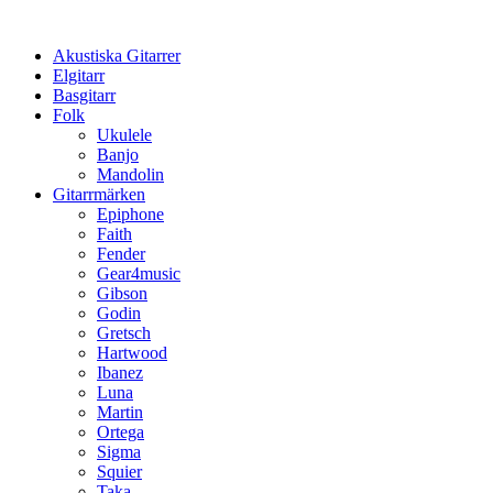
Hoppa
till
Akustiska Gitarrer
innehåll
Elgitarr
Basgitarr
Folk
Ukulele
Banjo
Mandolin
Gitarrmärken
Epiphone
Faith
Fender
Gear4music
Gibson
Godin
Gretsch
Hartwood
Ibanez
Luna
Martin
Ortega
Sigma
Squier
Taka