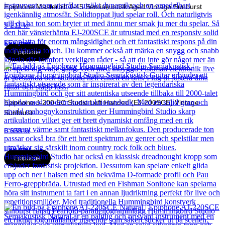
Epiphone Masterbilt J-45 Semiakustisk Aged Vintage Sunburst
9 211
kr
Läs mer
Epiphone
Epiphone J-200 EC Studio Left Handed (EJ-200SCE) Vintage
Sunburst
6 658
kr
Läs mer
Epiphone