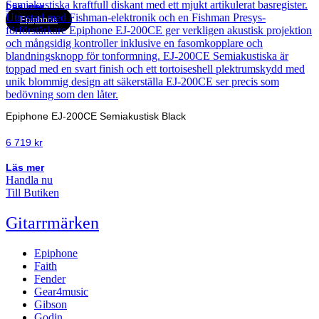
Läs mer
Epiphone
Epiphone EJ-200CE Semiakustisk Black
6 719
kr
Läs mer
Handla nu
Till Butiken
Gitarrmärken
Epiphone
Faith
Fender
Gear4music
Gibson
Godin