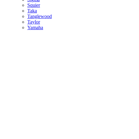
Squier
Taka
Tanglewood
Taylor
Yamaha