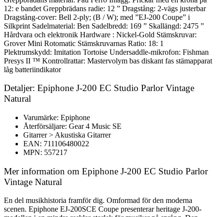
12: e bandet Greppbrädans radie: 12 ” Dragstång: 2-vägs justerbar
Dragstång-cover: Bell 2-ply; (B / W); med ”EJ-200 Coupe” i
Silkprint Sadelmaterial: Ben Sadelbredd: 169 ” Skallängd: 2475 ”
Hårdvara och elektronik Hardware : Nickel-Gold Stämskruvar:
Grover Mini Rotomatic Stämskruvarnas Ratio: 18: 1
Plektrumskydd: Imitation Tortoise Undersaddle-mikrofon: Fishman
Presys II ™ Kontrollrattar: Mastervolym bas diskant fas stämapparat
låg batteriindikator
Detaljer: Epiphone J-200 EC Studio Parlor Vintage
Natural
Varumärke: Epiphone
Återförsäljare: Gear 4 Music SE
Gitarrer > Akustiska Gitarrer
EAN: 711106480022
MPN: 557217
Mer information om Epiphone J-200 EC Studio Parlor
Vintage Natural
En del musikhistoria framför dig. Omformad för den moderna
scenen. Epiphone EJ-200SCE Coupe presenterar heritage J-200-