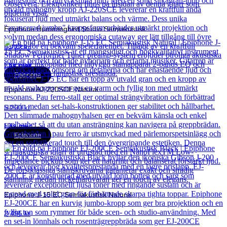
Epiphone Hummingbird Studio Semiakustisk
5 222
kr
Läs mer
Epiphone
Epiphone AJ-220SCE Natural
5 200
kr
Läs mer
Epiphone
Epiphone J-15 EC Semiakustisk Natural
3 495
kr