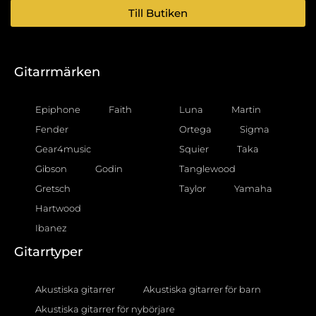
Till Butiken
Gitarrmärken
Epiphone
Faith
Luna
Martin
Fender
Ortega
Sigma
Gear4music
Squier
Taka
Gibson
Godin
Tanglewood
Gretsch
Taylor
Yamaha
Hartwood
Ibanez
Gitarrtyper
Akustiska gitarrer
Akustiska gitarrer för barn
Akustiska gitarrer för nybörjare