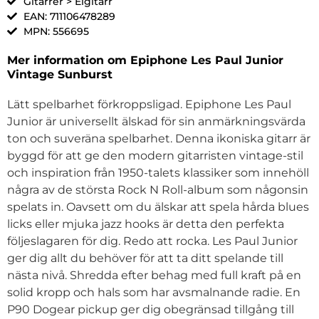
Gitarrer > Elgitarr
EAN: 711106478289
MPN: 556695
Mer information om Epiphone Les Paul Junior
Vintage Sunburst
Lätt spelbarhet förkroppsligad. Epiphone Les Paul
Junior är universellt älskad för sin anmärkningsvärda
ton och suveräna spelbarhet. Denna ikoniska gitarr är
byggd för att ge den modern gitarristen vintage-stil
och inspiration från 1950-talets klassiker som innehöll
några av de största Rock N Roll-album som någonsin
spelats in. Oavsett om du älskar att spela hårda blues
licks eller mjuka jazz hooks är detta den perfekta
följeslagaren för dig. Redo att rocka. Les Paul Junior
ger dig allt du behöver för att ta ditt spelande till
nästa nivå. Shredda efter behag med full kraft på en
solid kropp och hals som har avsmalnande radie. En
P90 Dogear pickup ger dig obegränsad tillgång till