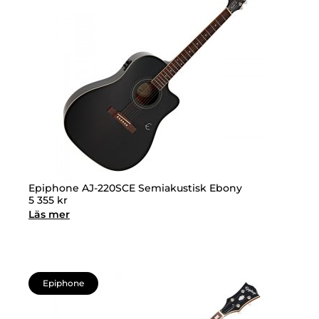
Epiphone AJ-220SCE Semiakustisk Ebony
5 355
kr
Läs mer
Epiphone