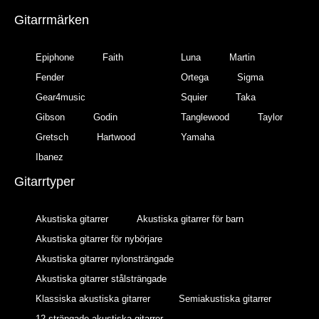
Gitarrmärken
Epiphone
Faith
Luna
Martin
Fender
Ortega
Sigma
Gear4music
Squier
Taka
Gibson
Godin
Tanglewood
Taylor
Gretsch
Hartwood
Yamaha
Ibanez
Gitarrtyper
Akustiska gitarrer
Akustiska gitarrer för barn
Akustiska gitarrer för nybörjare
Akustiska gitarrer nylonsträngade
Akustiska gitarrer stålsträngade
Klassiska akustiska gitarrer
Semiakustiska gitarrer
12-strängade akustiska gitarrer