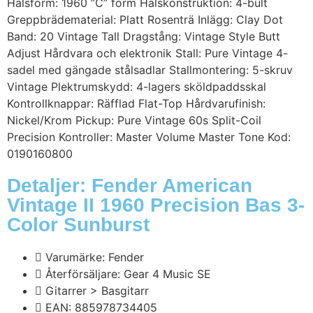
Halsform: 1960 ”C” form Halskonstruktion: 4-bult
Greppbrädematerial: Platt Rosenträ Inlägg: Clay Dot
Band: 20 Vintage Tall Dragstång: Vintage Style Butt
Adjust Hårdvara och elektronik Stall: Pure Vintage 4-
sadel med gängade stålsadlar Stallmontering: 5-skruv
Vintage Plektrumskydd: 4-lagers sköldpaddsskal
Kontrollknappar: Räfflad Flat-Top Hårdvarufinish:
Nickel/Krom Pickup: Pure Vintage 60s Split-Coil
Precision Kontroller: Master Volume Master Tone Kod:
0190160800
Detaljer: Fender American
Vintage II 1960 Precision Bas 3-
Color Sunburst
Varumärke: Fender
Återförsäljare: Gear 4 Music SE
Gitarrer > Basgitarr
EAN: 885978734405