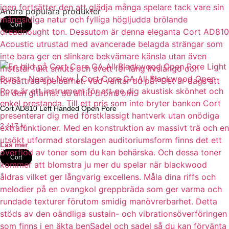
Andra populära produkter
Cort
Cort AD810 Left Handed Open Pore
2 417
kr
Läs mer
Cort