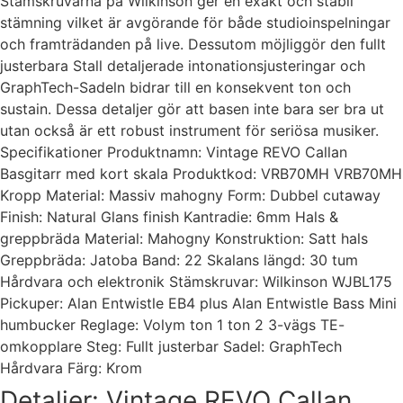
Stämskruvarna på Wilkinson ger en exakt och stabil
stämning vilket är avgörande för både studioinspelningar
och framträdanden på live. Dessutom möjliggör den fullt
justerbara Stall detaljerade intonationsjusteringar och
GraphTech-Sadeln bidrar till en konsekvent ton och
sustain. Dessa detaljer gör att basen inte bara ser bra ut
utan också är ett robust instrument för seriösa musiker.
Specifikationer Produktnamn: Vintage REVO Callan
Basgitarr med kort skala Produktkod: VRB70MH VRB70MH
Kropp Material: Massiv mahogny Form: Dubbel cutaway
Finish: Natural Glans finish Kantradie: 6mm Hals &
greppbräda Material: Mahogny Konstruktion: Satt hals
Greppbräda: Jatoba Band: 22 Skalans längd: 30 tum
Hårdvara och elektronik Stämskruvar: Wilkinson WJBL175
Pickuper: Alan Entwistle EB4 plus Alan Entwistle Bass Mini
humbucker Reglage: Volym ton 1 ton 2 3-vägs TE-
omkopplare Steg: Fullt justerbar Sadel: GraphTech
Hårdvara Färg: Krom
Detaljer: Vintage REVO Callan