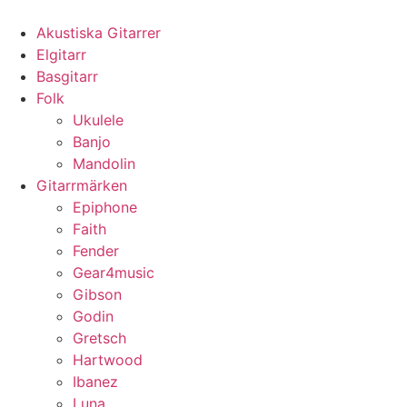
Hoppa
till
Akustiska Gitarrer
innehåll
Elgitarr
Basgitarr
Folk
Ukulele
Banjo
Mandolin
Gitarrmärken
Epiphone
Faith
Fender
Gear4music
Gibson
Godin
Gretsch
Hartwood
Ibanez
Luna