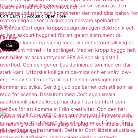
Cort Earth 70 Acoustic Open Pore
3 990
kr
Läs mer
Cort