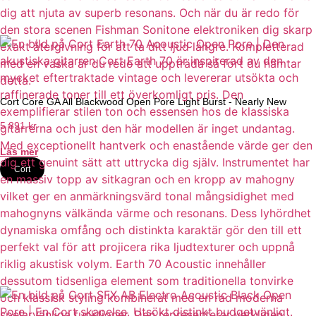
Cort Core GA All Blackwood Open Pore Light Burst - Nearly New
5 891
kr
Läs mer
Cort