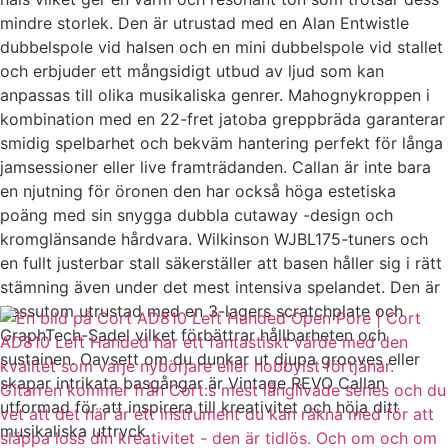
mindre storlek. Den är utrustad med en Alan Entwistle
dubbelspole vid halsen och en mini dubbelspole vid stallet
och erbjuder ett mångsidigt utbud av ljud som kan
anpassas till olika musikaliska genrer. Mahognykroppen i
kombination med en 22-fret jatoba greppbräda garanterar
smidig spelbarhet och bekväm hantering perfekt för långa
jamsessioner eller live framträdanden. Callan är inte bara
en njutning för öronen den har också höga estetiska
poäng med sin snygga dubbla cutaway -design och
kromglänsande hårdvara. Wilkinson WJBL175-tuners och
en fullt justerbar stall säkerställer att basen håller sig i rätt
stämning även under det mest intensiva spelandet. Den är
dessutom utrustad med en 3-lagers scratchplate och
GraphTech-Sadel vilket förbättrar hållbarheten och
sustainen. Oavsett om du dunkar ut djupa grooves eller
skapar intrikata basgångar är Vintage REVO Callan
utformad för att inspirera till kreativitet och höja ditt
musikaliska uttryck.