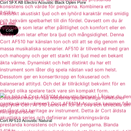
Cort SFX AB Electro Acoustic Black Open Pore
3 418
kr
Läs mer
Cort
Cort AF510 Acoustic Natural
1 416
kr