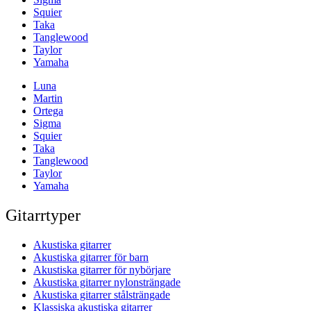
Squier
Taka
Tanglewood
Taylor
Yamaha
Luna
Martin
Ortega
Sigma
Squier
Taka
Tanglewood
Taylor
Yamaha
Gitarrtyper
Akustiska gitarrer
Akustiska gitarrer för barn
Akustiska gitarrer för nybörjare
Akustiska gitarrer nylonsträngade
Akustiska gitarrer stålsträngade
Klassiska akustiska gitarrer