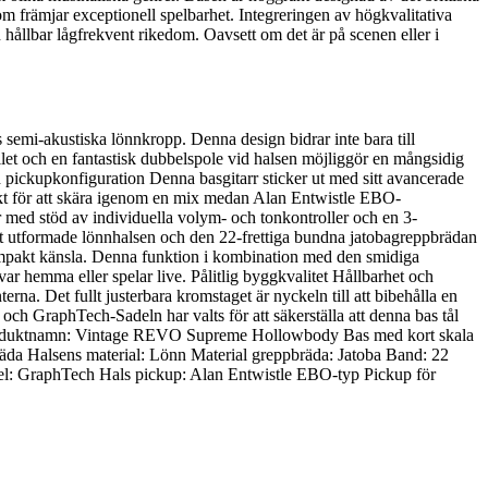
främjar exceptionell spelbarhet. Integreringen av högkvalitativa
hållbar lågfrekvent rikedom. Oavsett om det är på scenen eller i
semi-akustiska lönnkropp. Denna design bidrar inte bara till
llet och en fantastisk dubbelspole vid halsen möjliggör en mångsidig
rad pickupkonfiguration Denna basgitarr sticker ut med sitt avancerade
rfekt för att skära igenom en mix medan Alan Entwistle EBO-
r med stöd av individuella volym- och tonkontroller och en 3-
nt utformade lönnhalsen och den 22-frettiga bundna jatobagreppbrädan
ompakt känsla. Denna funktion i kombination med den smidiga
 hemma eller spelar live. Pålitlig byggkvalitet Hållbarhet och
na. Det fullt justerbara kromstaget är nyckeln till att bibehålla en
 och GraphTech-Sadeln har valts för att säkerställa att denna bas tål
ner Produktnamn: Vintage REVO Supreme Hollowbody Bas med kort skala
a Halsens material: Lönn Material greppbräda: Jatoba Band: 22
el: GraphTech Hals pickup: Alan Entwistle EBO-typ Pickup för