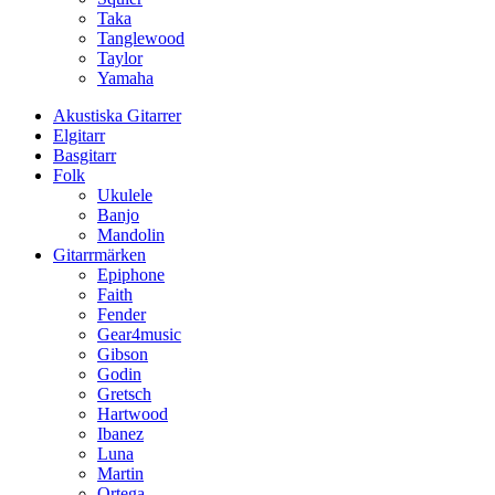
Taka
Tanglewood
Taylor
Yamaha
Akustiska Gitarrer
Elgitarr
Basgitarr
Folk
Ukulele
Banjo
Mandolin
Gitarrmärken
Epiphone
Faith
Fender
Gear4music
Gibson
Godin
Gretsch
Hartwood
Ibanez
Luna
Martin
Ortega