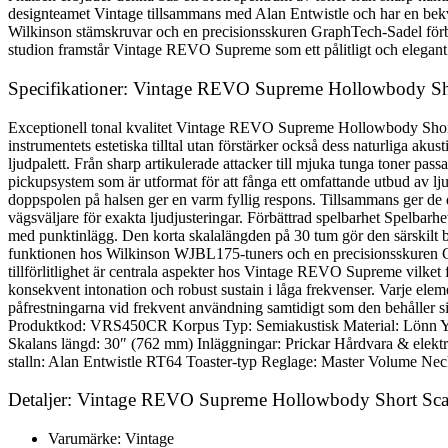
designteamet Vintage tillsammans med Alan Entwistle och har en bek
Wilkinson stämskruvar och en precisionsskuren GraphTech-Sadel förbätt
studion framstår Vintage REVO Supreme som ett pålitligt och elegant v
Specifikationer: Vintage REVO Supreme Hollowbody Sh
Exceptionell tonal kvalitet Vintage REVO Supreme Hollowbody Short Sc
instrumentets estetiska tilltal utan förstärker också dess naturliga 
ljudpalett. Från sharp artikulerade attacker till mjuka tunga toner pas
pickupsystem som är utformat för att fånga ett omfattande utbud av lj
doppspolen på halsen ger en varm fyllig respons. Tillsammans ger de d
vägsväljare för exakta ljudjusteringar. Förbättrad spelbarhet Spelb
med punktinlägg. Den korta skalalängden på 30 tum gör den särskilt
funktionen hos Wilkinson WJBL175-tuners och en precisionsskuren Gra
tillförlitlighet är centrala aspekter hos Vintage REVO Supreme vilket 
konsekvent intonation och robust sustain i låga frekvenser. Varje eleme
påfrestningarna vid frekvent användning samtidigt som den behåller 
Produktkod: VRS450CR Korpus Typ: Semiakustisk Material: Lönn Ytb
Skalans längd: 30″ (762 mm) Inläggningar: Prickar Hårdvara & elek
stalln: Alan Entwistle RT64 Toaster-typ Reglage: Master Volume Ne
Detaljer: Vintage REVO Supreme Hollowbody Short Sca
Varumärke: Vintage