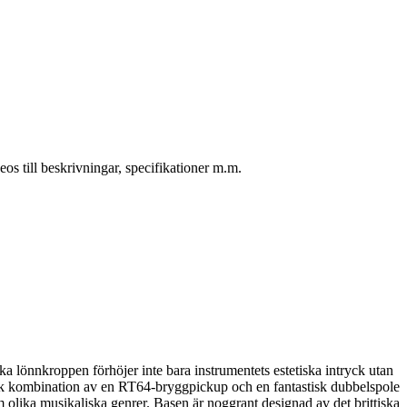
 till beskrivningar, specifikationer m.m.
 lönnkroppen förhöjer inte bara instrumentets estetiska intryck utan
 unik kombination av en RT64-bryggpickup och en fantastisk dubbelspole
m olika musikaliska genrer. Basen är noggrant designad av det brittiska