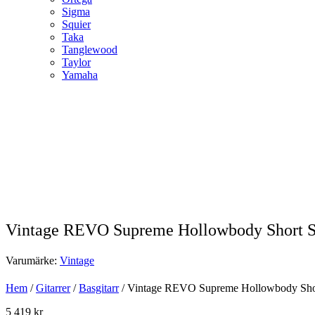
Sigma
Squier
Taka
Tanglewood
Taylor
Yamaha
Vintage REVO Supreme Hollowbody Short S
Varumärke:
Vintage
Hem
/
Gitarrer
/
Basgitarr
/ Vintage REVO Supreme Hollowbody Short
5 419
kr