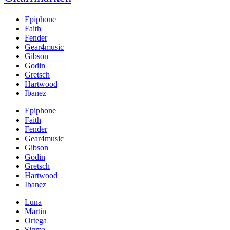
Epiphone
Faith
Fender
Gear4music
Gibson
Godin
Gretsch
Hartwood
Ibanez
Epiphone
Faith
Fender
Gear4music
Gibson
Godin
Gretsch
Hartwood
Ibanez
Luna
Martin
Ortega
Sigma