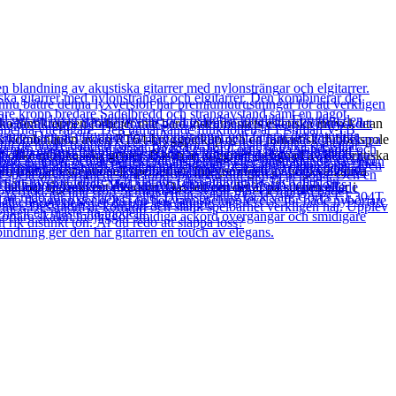
 lönnkroppen förhöjer inte bara instrumentets estetiska intryck utan
 unik kombination av en RT64-bryggpickup och en fantastisk dubbelspole
m olika musikaliska genrer. Basen är noggrant designad av det brittiska
främjar exceptionell spelbarhet. Integreringen av högkvalitativa
hållbar lågfrekvent rikedom. Oavsett om det är på scenen eller i