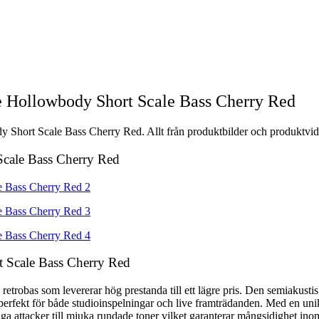
Hollowbody Short Scale Bass Cherry Red
ort Scale Bass Cherry Red. Allt från produktbilder och produktvideos
cale Bass Cherry Red
 Scale Bass Cherry Red
obas som levererar hög prestanda till ett lägre pris. Den semiakustiska
 är perfekt för både studioinspelningar och live framträdanden. Med en
tiga attacker till mjuka rundade toner vilket garanterar mångsidighet ino