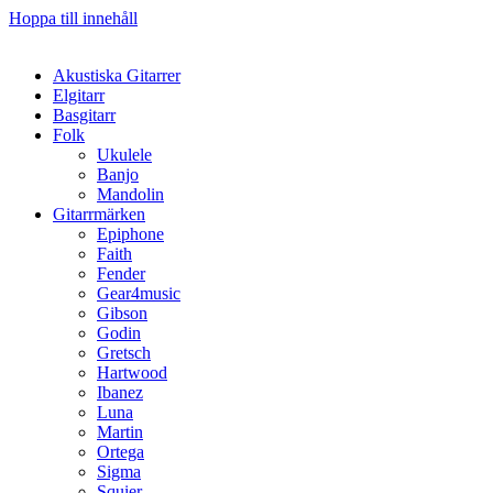
Hoppa till innehåll
Akustiska Gitarrer
Elgitarr
Basgitarr
Folk
Ukulele
Banjo
Mandolin
Gitarrmärken
Epiphone
Faith
Fender
Gear4music
Gibson
Godin
Gretsch
Hartwood
Ibanez
Luna
Martin
Ortega
Sigma
Squier