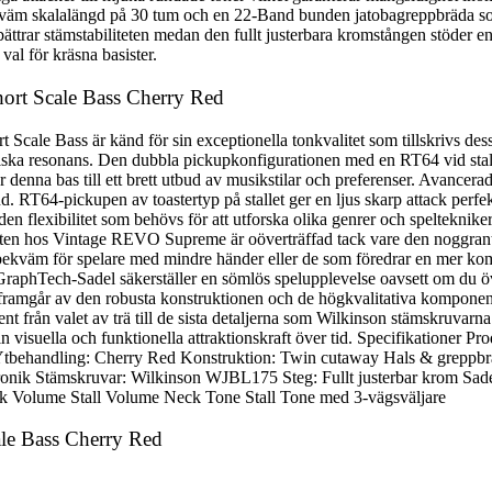
väm skalalängd på 30 tum och en 22-Band bunden jatobagreppbräda som 
rar stämstabiliteten medan den fullt justerbara kromstången stöder en 
al för kräsna basister.
ort Scale Bass Cherry Red
ale Bass är känd för sin exceptionella tonkvalitet som tillskrivs dess 
akustiska resonans. Den dubbla pickupkonfigurationen med en RT64 vid sta
sar denna bas till ett brett utbud av musikstilar och preferenser. Avance
ud. RT64-pickupen av toastertyp på stallet ger en ljus skarp attack pe
en flexibilitet som behövs för att utforska olika genrer och spelteknike
arheten hos Vintage REVO Supreme är oöverträffad tack vare den noggra
 bekväm för spelare med mindre händer eller de som föredrar en mer k
phTech-Sadel säkerställer en sömlös spelupplevelse oavsett om du övar
framgår av den robusta konstruktionen och de högkvalitativa komponenter
nt från valet av trä till de sista detaljerna som Wilkinson stämskruvarna
sin visuella och funktionella attraktionskraft över tid. Specifikatio
ehandling: Cherry Red Konstruktion: Twin cutaway Hals & greppbräd
tronik Stämskruvar: Wilkinson WJBL175 Steg: Fullt justerbar krom Sad
ck Volume Stall Volume Neck Tone Stall Tone med 3-vägsväljare
le Bass Cherry Red