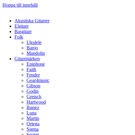
Hoppa till innehåll
Akustiska Gitarrer
Elgitarr
Basgitarr
Folk
Ukulele
Banjo
Mandolin
Gitarrmärken
Epiphone
Faith
Fender
Gear4music
Gibson
Godin
Gretsch
Hartwood
Ibanez
Luna
Martin
Ortega
Sigma
Squier