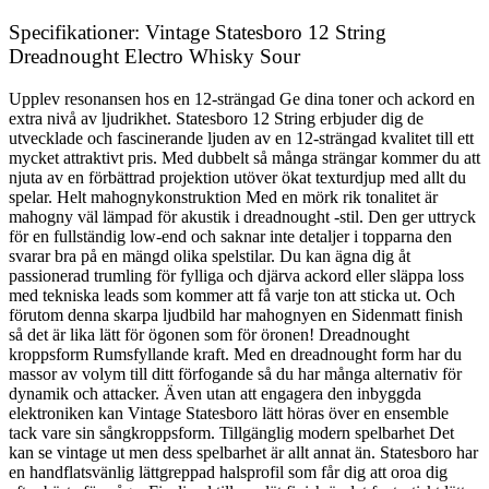
Specifikationer: Vintage Statesboro 12 String
Dreadnought Electro Whisky Sour
Upplev resonansen hos en 12-strängad Ge dina toner och ackord en
extra nivå av ljudrikhet. Statesboro 12 String erbjuder dig de
utvecklade och fascinerande ljuden av en 12-strängad kvalitet till ett
mycket attraktivt pris. Med dubbelt så många strängar kommer du att
njuta av en förbättrad projektion utöver ökat texturdjup med allt du
spelar. Helt mahognykonstruktion Med en mörk rik tonalitet är
mahogny väl lämpad för akustik i dreadnought -stil. Den ger uttryck
för en fullständig low-end och saknar inte detaljer i topparna den
svarar bra på en mängd olika spelstilar. Du kan ägna dig åt
passionerad trumling för fylliga och djärva ackord eller släppa loss
med tekniska leads som kommer att få varje ton att sticka ut. Och
förutom denna skarpa ljudbild har mahognyen en Sidenmatt finish
så det är lika lätt för ögonen som för öronen! Dreadnought
kroppsform Rumsfyllande kraft. Med en dreadnought form har du
massor av volym till ditt förfogande så du har många alternativ för
dynamik och attacker. Även utan att engagera den inbyggda
elektroniken kan Vintage Statesboro lätt höras över en ensemble
tack vare sin sångkroppsform. Tillgänglig modern spelbarhet Det
kan se vintage ut men dess spelbarhet är allt annat än. Statesboro har
en handflatsvänlig lättgreppad halsprofil som får dig att oroa dig