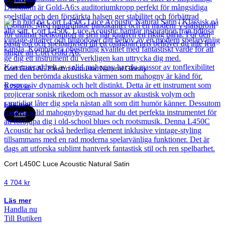
Cort
Cort Gold-A6 Electro Acoustic Natural Glossy
9 280
kr
Läs mer
Cort
Cort L450C Luce Acoustic Natural Satin
4 704
kr
Läs mer
Handla nu
Till Butiken