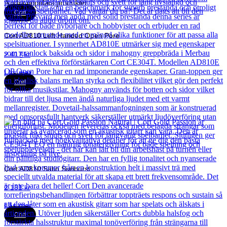
Andra populära produkter
Cort
Cort AD810 Left Handed Open Pore
2 417
kr
Läs mer
Cort
Cort AD810 Satin Sunburst
2 131
kr
Läs mer
Cort