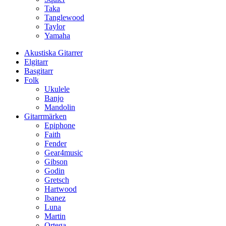
Taka
Tanglewood
Taylor
Yamaha
Akustiska Gitarrer
Elgitarr
Basgitarr
Folk
Ukulele
Banjo
Mandolin
Gitarrmärken
Epiphone
Faith
Fender
Gear4music
Gibson
Godin
Gretsch
Hartwood
Ibanez
Luna
Martin
Ortega