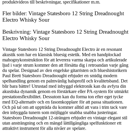
produktvideos till beskrivningar, specifikationer m.m.
Fler bilder: Vintage Statesboro 12 String Dreadnought
Electro Whisky Sour
Beskrivning: Vintage Statesboro 12 String Dreadnought
Electro Whisky Sour
Vintage Statesboro 12 String Dreadnought Electro är en resonant
akustik som har en klassisk bluesig estetik. Med en handplockad
mahognykonstruktion för att leverera varma skarpa och artikulerade
ljud i varje strum kommer den att försätta dig i retroandan varje gång
du spelar. Designad av den engelske gitarristen och blueshistorikern
Paul Brett Statesboro Dreadnought erbjuder en smidig modern
spelhandling genom en palmvänlig halsprofil och kvalitetsband. Det
blir bara bättre! Utrustad med inbyggd elektronik kan du avfyra din
akustiska dynamik genom en förstärkare eller PA-system för utmärkt
prestationsflexibilitet. Dessutom kan du forma ton efter eget tycke
med EQ-alternativ och en fasomkopplare för att passa situationen.
Och på tal om att uppträda du kommer alltid att vara i trim tack vare
den inbyggda tunern som möjliggör snabba snabba justeringar.
Statesboro Dreadnought 12-strängen erbjuder en vintage elegant stil
utan ansträngning och en mängd lättillgängliga spelfunktioner ett
attraktivt instrument för alla nivåer av spelare.