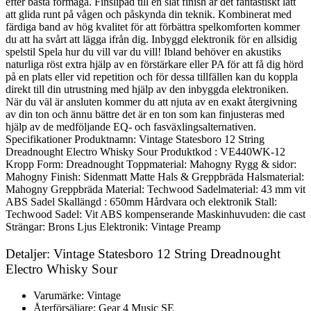
efter bästa förmåga. Finslipad till en slät finish är det fantastiskt lätt
att glida runt på vågen och påskynda din teknik. Kombinerat med
färdiga band av hög kvalitet för att förbättra spelkomforten kommer
du att ha svårt att lägga ifrån dig. Inbyggd elektronik för en allsidig
spelstil Spela hur du vill var du vill! Ibland behöver en akustiks
naturliga röst extra hjälp av en förstärkare eller PA för att få dig hörd
på en plats eller vid repetition och för dessa tillfällen kan du koppla
direkt till din utrustning med hjälp av den inbyggda elektroniken.
När du väl är ansluten kommer du att njuta av en exakt återgivning
av din ton och ännu bättre det är en ton som kan finjusteras med
hjälp av de medföljande EQ- och fasväxlingsalternativen.
Specifikationer Produktnamn: Vintage Statesboro 12 String
Dreadnought Electro Whisky Sour Produktkod : VE440WK-12
Kropp Form: Dreadnought Toppmaterial: Mahogny Rygg & sidor:
Mahogny Finish: Sidenmatt Matte Hals & Greppbräda Halsmaterial:
Mahogny Greppbräda Material: Techwood Sadelmaterial: 43 mm vit
ABS Sadel Skallängd : 650mm Hårdvara och elektronik Stall:
Techwood Sadel: Vit ABS kompenserande Maskinhuvuden: die cast
Strängar: Brons Ljus Elektronik: Vintage Preamp
Detaljer: Vintage Statesboro 12 String Dreadnought
Electro Whisky Sour
Varumärke: Vintage
Återförsäljare: Gear 4 Music SE