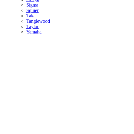
Sigma
Squier
Taka
Tanglewood
Taylor
Yamaha