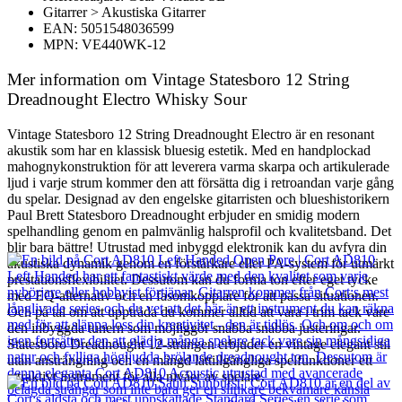
Gitarrer > Akustiska Gitarrer
EAN: 5051548036599
MPN: VE440WK-12
Mer information om Vintage Statesboro 12 String
Dreadnought Electro Whisky Sour
Vintage Statesboro 12 String Dreadnought Electro är en resonant
akustik som har en klassisk bluesig estetik. Med en handplockad
mahognykonstruktion för att leverera varma skarpa och artikulerade
ljud i varje strum kommer den att försätta dig i retroandan varje gång
du spelar. Designad av den engelske gitarristen och blueshistorikern
Paul Brett Statesboro Dreadnought erbjuder en smidig modern
spelhandling genom en palmvänlig halsprofil och kvalitetsband. Det
blir bara bättre! Utrustad med inbyggd elektronik kan du avfyra din
akustiska dynamik genom en förstärkare eller PA-system för utmärkt
prestationsflexibilitet. Dessutom kan du forma ton efter eget tycke
med EQ-alternativ och en fasomkopplare för att passa situationen.
Och på tal om att uppträda du kommer alltid att vara i trim tack vare
den inbyggda tunern som möjliggör snabba snabba justeringar.
Statesboro Dreadnought 12-strängen erbjuder en vintage elegant stil
utan ansträngning och en mängd lättillgängliga spelfunktioner ett
attraktivt instrument för alla nivåer av spelare.