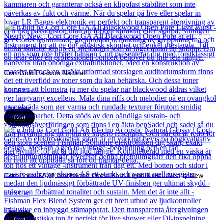
Cort Gold Passion Natural
19 061
kr
Läs mer
Cort
Cort Core GA All Blackwood Open Pore Light Burst - Nearly New
5 891
kr
Läs mer