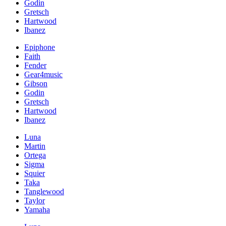
Godin
Gretsch
Hartwood
Ibanez
Epiphone
Faith
Fender
Gear4music
Gibson
Godin
Gretsch
Hartwood
Ibanez
Luna
Martin
Ortega
Sigma
Squier
Taka
Tanglewood
Taylor
Yamaha