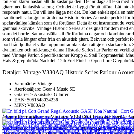
ton som klarar nästan allt du kastar på den. Det är dags att leka med
gitarr med fantastisk salong. Och det är byggt för att utföra. Låt inte
responsiv natur. Du vill inte lägga ner det. Du kan enkelt spela en män
traditionell salonggitarr är denna Historic Series Acoustic perfekt för
spelarvänliga känslan som du förtjänar. Detta är ett instrument du v
gammal skolvibe. Vintage Historic Series är designad för dem med en vi
som det borde. Sammanställa stil för förflutna dagar och kombinerar de
som vi alla längtar efter från en akustisk gitarr. Bekväm och perfekt 
bort från ljudhålet vilket uppmuntrar akustiken att ge en starkare ton.
dynamiken och mid-range denna Historic Series har Parlor en verkligt s
med Vintage Parlor. Specifikationer Kropp & Stall Toppmaterial: Mas
Hals & greppbräda Nackdel: 12th Fret Finish : Open Pore Greppbrä
Detaljer: Vintage V880AQ Historic Series Parlour Acoust
Varumärke: Vintage
Återförsäljare: Gear 4 Music SE
Gitarrer > Akustiska Gitarrer
EAN: 5051548034236
MPN: V880AQ
Mer information om Vintage V880AQ Historic Series Par
Ju mer du spelar desto rikare blir ditt ljud. Det är dags att uppleva en
Ger dig den komfort du behöver för att komma djupt in i din kreativitet