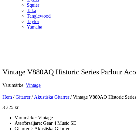
Squier
Taka
Tanglewood
Taylor
Yamaha
Vintage V880AQ Historic Series Parlour Aco
Varumärke:
Vintage
Hem
/
Gitarrer
/
Akustiska Gitarrer
/ Vintage V880AQ Historic Series
3 325
kr
Varumärke: Vintage
Återförsäljare: Gear 4 Music SE
Gitarrer > Akustiska Gitarrer