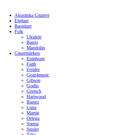
Hoppa
till
Akustiska Gitarrer
innehåll
Elgitarr
Basgitarr
Folk
Ukulele
Banjo
Mandolin
Gitarrmärken
Epiphone
Faith
Fender
Gear4music
Gibson
Godin
Gretsch
Hartwood
Ibanez
Luna
Martin
Ortega
Sigma
Squier
Taka