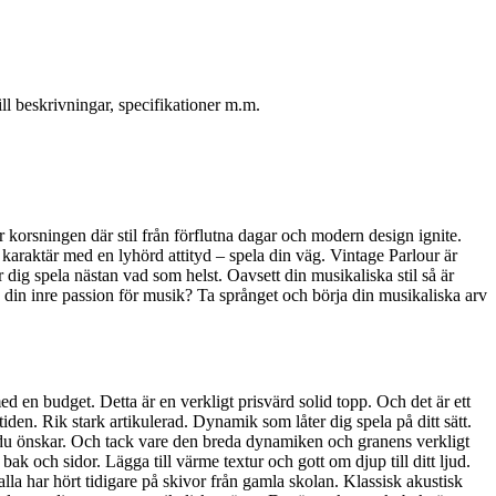
l beskrivningar, specifikationer m.m.
är korsningen där stil från förflutna dagar och modern design ignite.
l karaktär med en lyhörd attityd – spela din väg. Vintage Parlour är
dig spela nästan vad som helst. Oavsett din musikaliska stil så är
sa din inre passion för musik? Ta språnget och börja din musikaliska arv
 en budget. Detta är en verkligt prisvärd solid topp. Och det är ett
en. Rik stark artikulerad. Dynamik som låter dig spela på ditt sätt.
 du önskar. Och tack vare den breda dynamiken och granens verkligt
k och sidor. Lägga till värme textur och gott om djup till ditt ljud.
lla har hört tidigare på skivor från gamla skolan. Klassisk akustisk