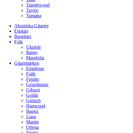
Tanglewood
Taylor
Yamaha
Akustiska Gitarrer
Elgitarr
Basgitarr
Folk
Ukulele
Banjo
Mandolin
Gitarrmärken
Epiphone
Faith
Fender
Gear4music
Gibson
Godin
Gretsch
Hartwood
Ibanez
Luna
Martin
Ortega
Sigma