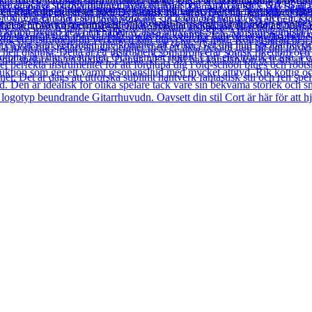
t klassiskt akustiskt ljud. Dynamisk rik varm. Den här karaktären låter 
frihet och provköra en mängd olika spelstilar också. Är du redo att bely