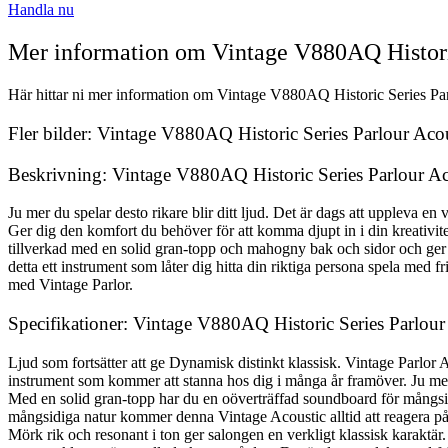
Handla nu
Mer information om Vintage V880AQ Historic
Här hittar ni mer information om Vintage V880AQ Historic Series Parl
Fler bilder: Vintage V880AQ Historic Series Parlour Aco
Beskrivning: Vintage V880AQ Historic Series Parlour Ac
Ju mer du spelar desto rikare blir ditt ljud. Det är dags att uppleva en
Ger dig den komfort du behöver för att komma djupt in i din kreativitet
tillverkad med en solid gran-topp och mahogny bak och sidor och ger et
detta ett instrument som låter dig hitta din riktiga persona spela med 
med Vintage Parlor.
Specifikationer: Vintage V880AQ Historic Series Parlour
Ljud som fortsätter att ge Dynamisk distinkt klassisk. Vintage Parlor 
instrument som kommer att stanna hos dig i många år framöver. Ju mer 
Med en solid gran-topp har du en oöverträffad soundboard för mångsid
mångsidiga natur kommer denna Vintage Acoustic alltid att reagera på d
Mörk rik och resonant i ton ger salongen en verkligt klassisk karaktär.