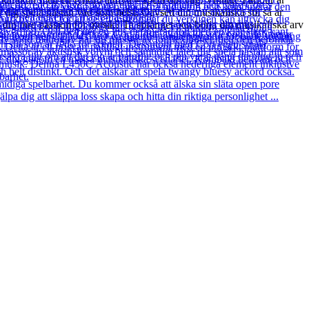
dig spela nästan vad som helst. Oavsett din musikaliska stil så är
sa din inre passion för musik? Ta språnget och börja din musikaliska arv