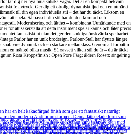
Parlor tar dig ner nya musikaliska vägar. Det är en kompakt bekväm
soniskt fotavtryck. Ger dig ett otroligt dynamiskt ljud och en utmärkt
kmusik till din egen individuella stil – det har du täckt. Liksom en
vämt att spela. Så oavsett din stil har du den komfort och
vintagestil. Modernisering och äkthet – kombinerat Utmärkande med en
 för att säkerställa att detta instrument spelar känns och låter precis
rumentet fantastiskt ut utan det ger den smidiga önskvärda spelbarhet
ntage Parlor har en unik brodesign. Parlour-Stall har flyttats längre
rera snabbare dynamik och en starkare mellanklass. Genom att förbättra
enom en mängd olika musik. Så oavsett vilken stil du är – du är täckt
ignum Rosa Kroppsfinish : Open Pore Färg: åldern Rosett: singelring
är korsningen där stil från förflutna dagar och modern design ignite.
l karaktär med en lyhörd attityd – spela din väg. Vintage Parlour är