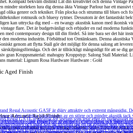
 frihet. Kompakt bekväm distinkt Låt din kreativitet och denna Vintage 
 den mindre storleken lura dig denna äkta Vintage Parlour har ett massivt 
gd olika genrer och tekniker. Från plocka och strumma till blues och fol
 bildtekniker rotmusik och bluesy rytmer. Dessutom är det fantastiskt bek
erkligen kan uttrycka dig med – en twangy akustisk kanon med ikonisk 
ntage flare. Det är budgetvänligt och erbjuder en rad moderna funktioner
n med contemporary design till din fördel. Så inte bara ser det här inst
för den moderna industrin. Förbättrad ton Omtänksam. Denna akustiska Vi
 Soniskt genom att flytta Stall gör det möjligt för denna salong att leve
ärskiljningsförmåga. Och det är tillräckligt mångsidigt för att se dig g
siv gran Kroppsmaterial: mahogny Kroppstyp: Salong Stall Material: L
dans material: Lignum Rosa Hardware Hardware : Gold
ic Aged Finish
lour Acoustic Aged Finish
 verkligt prisvärd solid toppton. Vintage Historic Series Parlor Acoustic 
. Och ett ljud som bara fortsätter att ge. Detta är en mångsidig kraftful