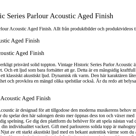
 Series Parlour Acoustic Aged Finish
our Acoustic Aged Finish. Allt från produktbilder och produktvideos til
ustic Aged Finish
oustic Aged Finish
 verkligt prisvärd solid toppton. Vintage Historic Series Parlor Acoustic 
. Och ett ljud som bara fortsätter att ge. Detta är en mångsidig kraftful
t klassiskt akustiskt ljud. Dynamisk rik varm. Den här karaktären låter 
frihet och provköra en mängd olika spelstilar också. Är du redo att bely
 Acoustic Aged Finish
Acoustic är designad för att tillgodose den moderna musikerens behov med
du spelar den här salongen desto mer öppnas dess ton och växer med tid
ig spelning. Ge dig den plattform du behöver för att spela nästan vad
in individualitet vackert. Gift med parlourens solida topp är mahogny ba
 Njut av ett starkt akustiskt ljud med en bekant autentisk värme som du a