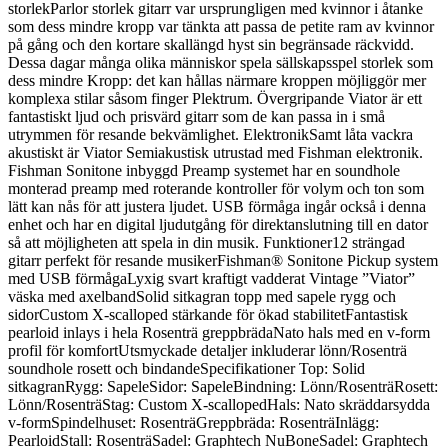
storlekParlor storlek gitarr var ursprungligen med kvinnor i åtanke
som dess mindre kropp var tänkta att passa de petite ram av kvinnor
på gång och den kortare skallängd hyst sin begränsade räckvidd.
Dessa dagar många olika människor spela sällskapsspel storlek som
dess mindre Kropp: det kan hållas närmare kroppen möjliggör mer
komplexa stilar såsom finger Plektrum. Övergripande Viator är ett
fantastiskt ljud och prisvärd gitarr som de kan passa in i små
utrymmen för resande bekvämlighet. ElektronikSamt låta vackra
akustiskt är Viator Semiakustisk utrustad med Fishman elektronik.
Fishman Sonitone inbyggd Preamp systemet har en soundhole
monterad preamp med roterande kontroller för volym och ton som
lätt kan nås för att justera ljudet. USB förmåga ingår också i denna
enhet och har en digital ljudutgång för direktanslutning till en dator
så att möjligheten att spela in din musik. Funktioner12 strängad
gitarr perfekt för resande musikerFishman® Sonitone Pickup system
med USB förmågaLyxig svart kraftigt vadderat Vintage ”Viator”
väska med axelbandSolid sitkagran topp med sapele rygg och
sidorCustom X-scalloped stärkande för ökad stabilitetFantastisk
pearloid inlays i hela Rosenträ greppbrädaNato hals med en v-form
profil för komfortUtsmyckade detaljer inkluderar lönn/Rosenträ
soundhole rosett och bindandeSpecifikationer Top: Solid
sitkagranRygg: SapeleSidor: SapeleBindning: Lönn/RosenträRosett:
Lönn/RosenträStag: Custom X-scallopedHals: Nato skräddarsydda
v-formSpindelhuset: RosenträGreppbräda: RosenträInlägg:
PearloidStall: RosenträSadel: Graphtech NuBoneSadel: Graphtech