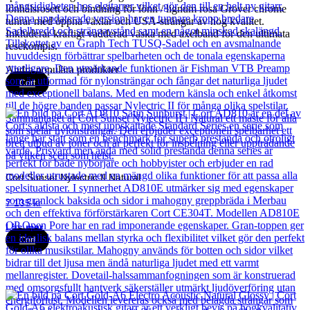
lönhålsrosett och bindning för lönn / lignum rosa Grover chrome
tunrar med öppna växlar och USA-strängar av hög kvalitet.
Inkluderar kraftigt vadderad väska med axelband för den ultimata
resekompis.
Andra populära produkter
Cort
Cort Sunset Nylectric II Natural
7 135
kr
Läs mer
Cort