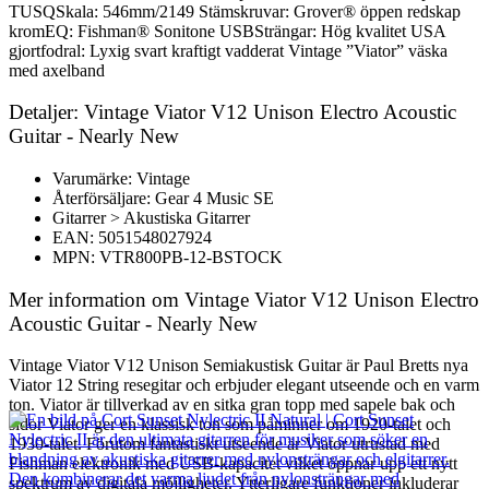
TUSQSkala: 546mm/2149 Stämskruvar: Grover® öppen redskap
kromEQ: Fishman® Sonitone USBSträngar: Hög kvalitet USA
gjortfodral: Lyxig svart kraftigt vadderat Vintage ”Viator” väska
med axelband
Detaljer: Vintage Viator V12 Unison Electro Acoustic
Guitar - Nearly New
Varumärke: Vintage
Återförsäljare: Gear 4 Music SE
Gitarrer > Akustiska Gitarrer
EAN: 5051548027924
MPN: VTR800PB-12-BSTOCK
Mer information om Vintage Viator V12 Unison Electro
Acoustic Guitar - Nearly New
Vintage Viator V12 Unison Semiakustisk Guitar är Paul Bretts nya
Viator 12 String resegitar och erbjuder elegant utseende och en varm
ton. Viator är tillverkad av en sitka gran topp med sapele bak och
sidor Viator ger en klassisk ton som påminner om 1920-talet och
1930-talet. Förutom fantastiskt utseende är Viator utrustad med
Fishman elektronik med USB-kapacitet vilket öppnar upp ett nytt
spektrum av digitala möjligheter. Ytterligare funktioner inkluderar