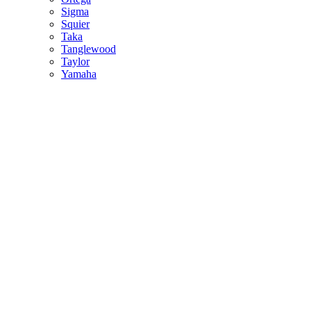
Sigma
Squier
Taka
Tanglewood
Taylor
Yamaha