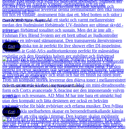
Cort AD810 Satin Sunburst
2 131
kr
Läs mer
Cort
Cort Gold-A6 Electro Acoustic Natural Glossy
9 280
kr
Läs mer
Cort