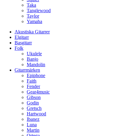
Taka
Tanglewood
Taylor
Yamaha
Akustiska Gitarrer
Elgitarr
Basgitarr
Folk
Ukulele
Banjo
Mandolin
Gitarrmärken
Epiphone
Faith
Fender
Gear4music
Gibson
Godin
Gretsch
Hartwood
Ibanez
Luna
Martin
Ortega