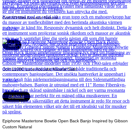
Cort AD Mini Acoustic Natural
2 417
kr
Läs mer
Cort
Cort L100C Luce Acoustic Natural Satin
2 846
kr
Läs mer
Epiphone
Epiphone Mastertone Bowtie Open Back Banjo Inspired by Gibson
Custom Natural