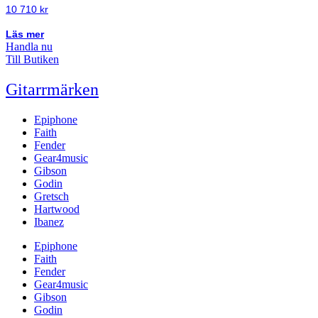
10 710
kr
Läs mer
Handla nu
Till Butiken
Gitarrmärken
Epiphone
Faith
Fender
Gear4music
Gibson
Godin
Gretsch
Hartwood
Ibanez
Epiphone
Faith
Fender
Gear4music
Gibson
Godin