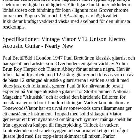
spektrum av digitala möjligheter. Ytterligare funktioner inkluderar
lönhålsrosett och bindning för lönn / lignum rosa Grover chrome
tunrar med öppna växlar och USA-strängar av hög kvalitet.
Inkluderar kraftigt vadderad väska med axelband för den ultimata
resekompis.
Specifikationer: Vintage Viator V12 Unison Electro
Acoustic Guitar - Nearly New
Paul BrettFödd i London 1947 Paul Brett är en klassisk gitarrist och
har spelat med artister som Overlanders en galen värld av Arthur
Brun Roy Harper och Tintern Abbey för att nämna några. Han är
främst känd för arbete med 12 sträng gitarrer och klassas som en av
de bästa 12-strängad akustiska gitarristerna i världen särskilt med
blues jazz och folkmusik genrer. Paul är för närvarande bosatt
experten på Vintage akustiska gitarrer för Storbritannien National
Magazine ”Akustisk” och är också den biträdande Editoren för
musik maker och bor i London tidningar. Vacker kombination av
TonewoodsViator har ett urval av tonewoods som tillsammans ger
ett enastående instrument. Toppad med solid sitkagran Viator
genererar ett brett dynamiskt omfång och rymmer många spelstilar
från aggressiva knäppa till fingerpicking. Tallock är vackert
kontrasterade med sapele ryggen och sidorna vilket ger ett något
ljusare ljud med fler topp-slutet skimmer till mixen. Parlor