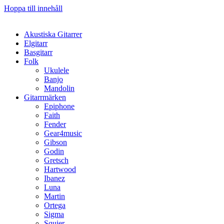
Hoppa till innehåll
Akustiska Gitarrer
Elgitarr
Basgitarr
Folk
Ukulele
Banjo
Mandolin
Gitarrmärken
Epiphone
Faith
Fender
Gear4music
Gibson
Godin
Gretsch
Hartwood
Ibanez
Luna
Martin
Ortega
Sigma
Squier