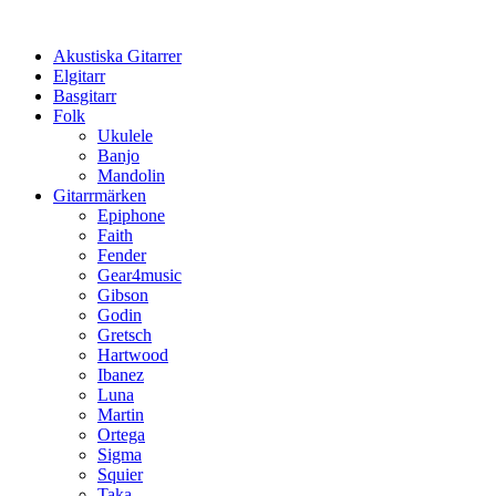
Hoppa
till
Akustiska Gitarrer
innehåll
Elgitarr
Basgitarr
Folk
Ukulele
Banjo
Mandolin
Gitarrmärken
Epiphone
Faith
Fender
Gear4music
Gibson
Godin
Gretsch
Hartwood
Ibanez
Luna
Martin
Ortega
Sigma
Squier
Taka