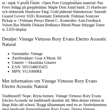
m / mjuk V-profil Finish : Open Pore Greppbrädans material: Pau
Ferro Inlägg på greppbrädan: Maple Dots Antal band: 21 Hardware
och elektronik Hardware Färg: Gold pläterad Stämskruvar: Smooth
Geared Grover 102G Rotomatic Elektronik: Fishman Sonicore
Pickup w / Fishman Presys Blend C- Kontroller: Anti-Feedback
Volym Bas Middle Diskant Brilliance Blend Phase Inbyggd Tuner
w. LED-display
Detaljer: Vintage Virtuoso Rory Evans Electro Acoustic
Natural
Varumärke: Vintage
Återförsäljare: Gear 4 Music SE
Gitarrer > Akustiska Gitarrer
EAN: 5051548035455
MPN: VGA900RE
Mer information om Vintage Virtuoso Rory Evans
Electro Acoustic Natural
Traditionell? Nope. Bryta formen. Vintage Virtuoso Rory Evans
Electro-Acoustic tar traditionell akustisk stil. Men denna virtuos är
långt ifrån old school. Byggt tillsammans med en av Storbritanniens
mest begåvade fingerstilspelare Rory Evans. Denna Vintage