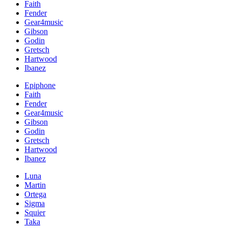
Faith
Fender
Gear4music
Gibson
Godin
Gretsch
Hartwood
Ibanez
Epiphone
Faith
Fender
Gear4music
Gibson
Godin
Gretsch
Hartwood
Ibanez
Luna
Martin
Ortega
Sigma
Squier
Taka