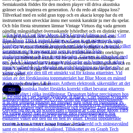
Semiakustisk föddes för den modern player vill driva akustiska
gränser och inspirera en generation. Är du redo att släppa loss?
Tillverkad med en solid gran topp och en akacia kropp har du ett
instrument som utvecklar ännu mer sonisk karaktär ju mer du spelar.
Och från första strummen lämnar Vintage Virtuos dig vada genom
oändlig mångsidighet överraskande lyhördhet och en distinkt värme.
Otroligt dynamisk och artikulerad detta är ett instrument som
uppmuntrar sonisk experiment. Dessutom begärde Rory en open
pore. Ge Virtuos förbättrad upprätthållande tydlighet och snabb
antalsändning. Rory önskade också ett instrument som onekligen
svarar på individuell teknik. Så för att ta emot blixtnedslagsteknik
och precisionsspel har Vintage Virtuoso en tunn mahognihals och en
mjuk V-profil. Byggt för snabbhet och noggrannhet är det din tid att
ändra spelet …
Andra populära produkter
Cort
Cort Blue Moon TBS Limited Edition w/Case