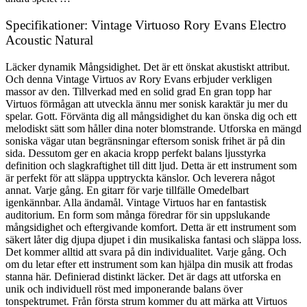
Specifikationer: Vintage Virtuoso Rory Evans Electro
Acoustic Natural
Läcker dynamik Mångsidighet. Det är ett önskat akustiskt attribut.
Och denna Vintage Virtuos av Rory Evans erbjuder verkligen
massor av den. Tillverkad med en solid grad En gran topp har
Virtuos förmågan att utveckla ännu mer sonisk karaktär ju mer du
spelar. Gott. Förvänta dig all mångsidighet du kan önska dig och ett
melodiskt sätt som håller dina noter blomstrande. Utforska en mängd
soniska vägar utan begränsningar eftersom sonisk frihet är på din
sida. Dessutom ger en akacia kropp perfekt balans ljusstyrka
definition och slagkraftighet till ditt ljud. Detta är ett instrument som
är perfekt för att släppa upptryckta känslor. Och leverera något
annat. Varje gång. En gitarr för varje tillfälle Omedelbart
igenkännbar. Alla ändamål. Vintage Virtuos har en fantastisk
auditorium. En form som många föredrar för sin uppslukande
mångsidighet och eftergivande komfort. Detta är ett instrument som
säkert låter dig djupa djupet i din musikaliska fantasi och släppa loss.
Det kommer alltid att svara på din individualitet. Varje gång. Och
om du letar efter ett instrument som kan hjälpa din musik att frodas
stanna här. Definierad distinkt läcker. Det är dags att utforska en
unik och individuell röst med imponerande balans över
tonspektrumet. Från första strum kommer du att märka att Virtuos