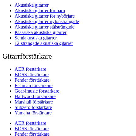
Akustiska gitarrer
Akustiska gitarrer för barn
Akustiska gitarrer för nybörjare
Akustiska gitarrer nylonsträngade
Akustiska gitarrer stålsträngade
Klassiska akustiska gitarrer
Semiakustiska gitarrer
12-strängade akustiska gitarrer
Gitarrförstärkare
AER förstärkare
BOSS förstärkare
Fender förstärkare
Fishman förstärkare
Gear4music förstärkare
Hartwood förstärkare
Marshall förstärkare
Subzero förstärkare
Yamaha förstärkare
AER förstärkare
BOSS förstärkare
Fender förstärkare