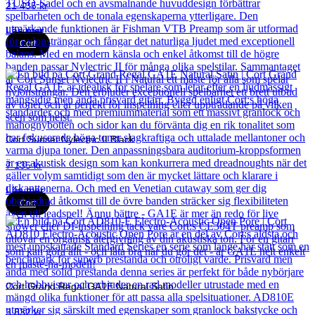
21 435
kr
Läs mer
Cort
Cort Sunset Nylectric II Black
7 135
kr
Läs mer
Cort
Cort Grand Regal GA1E Natural Satin
3 832
kr