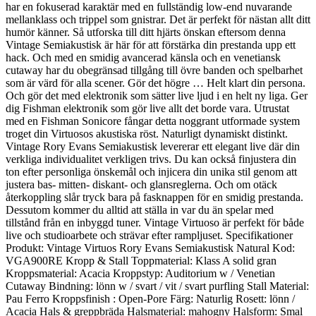
har en fokuserad karaktär med en fullständig low-end nuvarande
mellanklass och trippel som gnistrar. Det är perfekt för nästan allt ditt
humör känner. Så utforska till ditt hjärts önskan eftersom denna
Vintage Semiakustisk är här för att förstärka din prestanda upp ett
hack. Och med en smidig avancerad känsla och en venetiansk
cutaway har du obegränsad tillgång till övre banden och spelbarhet
som är värd för alla scener. Gör det högre … Helt klart din persona.
Och gör det med elektronik som sätter live ljud i en helt ny liga. Ger
dig Fishman elektronik som gör live allt det borde vara. Utrustat
med en Fishman Sonicore fångar detta noggrant utformade system
troget din Virtuosos akustiska röst. Naturligt dynamiskt distinkt.
Vintage Rory Evans Semiakustisk levererar ett elegant live där din
verkliga individualitet verkligen trivs. Du kan också finjustera din
ton efter personliga önskemål och injicera din unika stil genom att
justera bas- mitten- diskant- och glansreglerna. Och om otäck
återkoppling slår tryck bara på fasknappen för en smidig prestanda.
Dessutom kommer du alltid att ställa in var du än spelar med
tillstånd från en inbyggd tuner. Vintage Virtuoso är perfekt för både
live och studioarbete och strävar efter rampljuset. Specifikationer
Produkt: Vintage Virtuos Rory Evans Semiakustisk Natural Kod:
VGA900RE Kropp & Stall Toppmaterial: Klass A solid gran
Kroppsmaterial: Acacia Kroppstyp: Auditorium w / Venetian
Cutaway Bindning: lönn w / svart / vit / svart purfling Stall Material:
Pau Ferro Kroppsfinish : Open-Pore Färg: Naturlig Rosett: lönn /
Acacia Hals & greppbräda Halsmaterial: mahogny Halsform: Smal