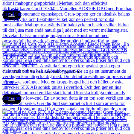
Läs mer
Cort
Cort AD810-E Electro-Acoustic Open Pore
2 989
kr
Läs mer
Cort