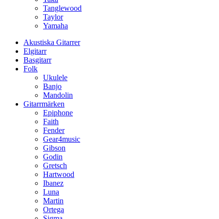
Tanglewood
Taylor
Yamaha
Akustiska Gitarrer
Elgitarr
Basgitarr
Folk
Ukulele
Banjo
Mandolin
Gitarrmärken
Epiphone
Faith
Fender
Gear4music
Gibson
Godin
Gretsch
Hartwood
Ibanez
Luna
Martin
Ortega
Sigma