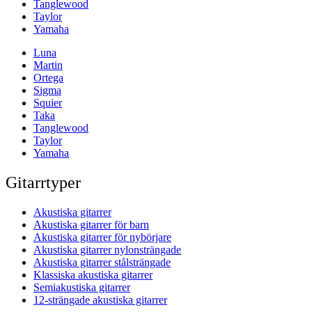
Tanglewood
Taylor
Yamaha
Luna
Martin
Ortega
Sigma
Squier
Taka
Tanglewood
Taylor
Yamaha
Gitarrtyper
Akustiska gitarrer
Akustiska gitarrer för barn
Akustiska gitarrer för nybörjare
Akustiska gitarrer nylonsträngade
Akustiska gitarrer stålsträngade
Klassiska akustiska gitarrer
Semiakustiska gitarrer
12-strängade akustiska gitarrer