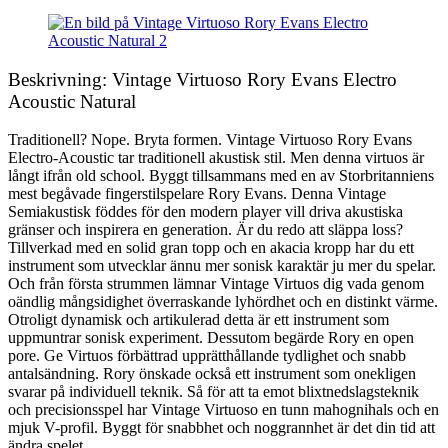
Beskrivning: Vintage Virtuoso Rory Evans Electro
Acoustic Natural
Traditionell? Nope. Bryta formen. Vintage Virtuoso Rory Evans
Electro-Acoustic tar traditionell akustisk stil. Men denna virtuos är
långt ifrån old school. Byggt tillsammans med en av Storbritanniens
mest begåvade fingerstilspelare Rory Evans. Denna Vintage
Semiakustisk föddes för den modern player vill driva akustiska
gränser och inspirera en generation. Är du redo att släppa loss?
Tillverkad med en solid gran topp och en akacia kropp har du ett
instrument som utvecklar ännu mer sonisk karaktär ju mer du spelar.
Och från första strummen lämnar Vintage Virtuos dig vada genom
oändlig mångsidighet överraskande lyhördhet och en distinkt värme.
Otroligt dynamisk och artikulerad detta är ett instrument som
uppmuntrar sonisk experiment. Dessutom begärde Rory en open
pore. Ge Virtuos förbättrad upprätthållande tydlighet och snabb
antalsändning. Rory önskade också ett instrument som onekligen
svarar på individuell teknik. Så för att ta emot blixtnedslagsteknik
och precisionsspel har Vintage Virtuoso en tunn mahognihals och en
mjuk V-profil. Byggt för snabbhet och noggrannhet är det din tid att
ändra spelet …