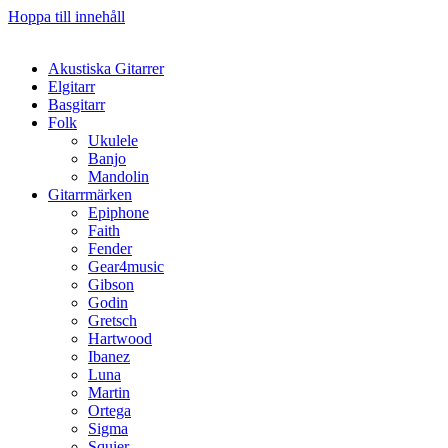
Hoppa till innehåll
Akustiska Gitarrer
Elgitarr
Basgitarr
Folk
Ukulele
Banjo
Mandolin
Gitarrmärken
Epiphone
Faith
Fender
Gear4music
Gibson
Godin
Gretsch
Hartwood
Ibanez
Luna
Martin
Ortega
Sigma
Squier