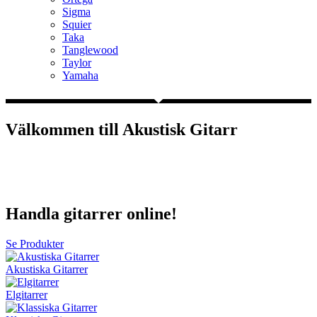
Sigma
Squier
Taka
Tanglewood
Taylor
Yamaha
Välkommen till Akustisk Gitarr
Här har vi samlat allt du vill veta om akustiska gitarrer.
Läs vår guide om:
Välj rätt akustisk gitarr
.
Handla gitarrer online!
Se Produkter
Akustiska Gitarrer
Elgitarrer