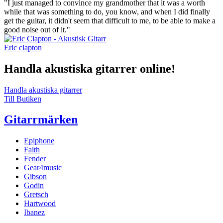
"I just managed to convince my grandmother that it was a worth
while that was something to do, you know, and when I did finally
get the guitar, it didn't seem that difficult to me, to be able to make a
good noise out of it."
Eric clapton
Handla akustiska gitarrer online!
Handla akustiska gitarrer
Till Butiken
Gitarrmärken
Epiphone
Faith
Fender
Gear4music
Gibson
Godin
Gretsch
Hartwood
Ibanez