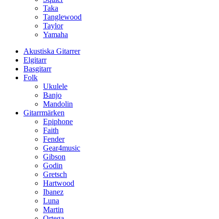
Taka
Tanglewood
Taylor
Yamaha
Akustiska Gitarrer
Elgitarr
Basgitarr
Folk
Ukulele
Banjo
Mandolin
Gitarrmärken
Epiphone
Faith
Fender
Gear4music
Gibson
Godin
Gretsch
Hartwood
Ibanez
Luna
Martin
Ortega