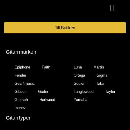
Akustiska Gitarrer
Till Butiken
Gitarrmärken
Epiphone
Faith
Luna
Martin
Fender
Ortega
Sigma
Gear4music
Squier
Taka
Gibson
Godin
Tanglewood
Taylor
Gretsch
Hartwood
Yamaha
Ibanez
Gitarrtyper