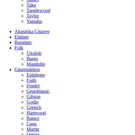
Taka
Tanglewood
Taylor
Yamaha
Akustiska Gitarrer
Elgitarr
Basgitarr
Folk
Ukulele
Banjo
Mandolin
Gitarrmärken
Epiphone
Faith
Fender
Gear4music
Gibson
Godin
Gretsch
Hartwood
Ibanez
Luna
Martin
Ortega