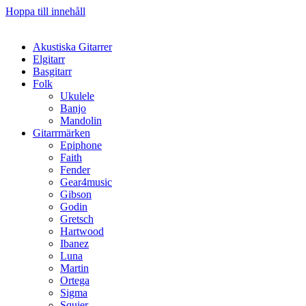
Hoppa till innehåll
Akustiska Gitarrer
Elgitarr
Basgitarr
Folk
Ukulele
Banjo
Mandolin
Gitarrmärken
Epiphone
Faith
Fender
Gear4music
Gibson
Godin
Gretsch
Hartwood
Ibanez
Luna
Martin
Ortega
Sigma
Squier