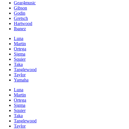
Gear4music
Gibson
Godin
Gretsch
Hartwood
Ibanez
Luna
Martin
Ortega
Sigma
Squier
Taka
Tanglewood
Taylor
Yamaha
Luna
Martin
Ortega
Sigma
Squier
Taka
Tanglewood
Taylor