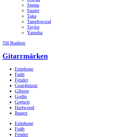
Sigma
Squier
Taka
Tanglewood
Taylor
Yamaha
Till Butiken
Gitarrmärken
Epiphone
Faith
Fender
Gear4music
Gibson
Godin
Gretsch
Hartwood
Ibanez
Epiphone
Faith
Fender