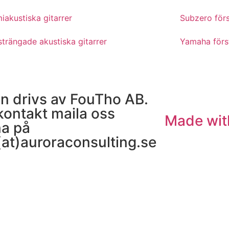
iakustiska gitarrer
Subzero förs
strängade akustiska gitarrer
Yamaha förs
n drivs av FouTho AB.
kontakt maila oss
Made wit
na på
(at)auroraconsulting.se