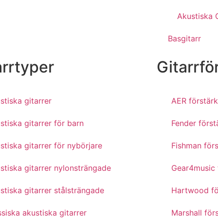
Akustiska G
Basgitarr
arrtyper
Gitarrfö
stiska gitarrer
AER förstärk
stiska gitarrer för barn
Fender först
stiska gitarrer för nybörjare
Fishman förs
stiska gitarrer nylonsträngade
Gear4music 
stiska gitarrer stålsträngade
Hartwood fö
ssiska akustiska gitarrer
Marshall för