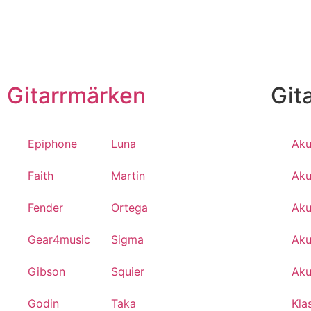
Gitarrmärken
Git
Epiphone
Luna
Aku
Faith
Martin
Aku
Fender
Ortega
Aku
Gear4music
Sigma
Aku
Gibson
Squier
Aku
Godin
Taka
Kla