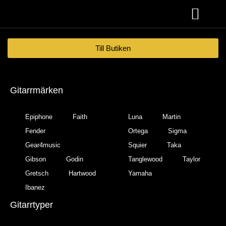
Akustiska Gitarrer
Till Butiken
Gitarrmärken
Epiphone
Faith
Luna
Martin
Fender
Ortega
Sigma
Gear4music
Squier
Taka
Gibson
Godin
Tanglewood
Taylor
Gretsch
Hartwood
Yamaha
Ibanez
Gitarrtyper