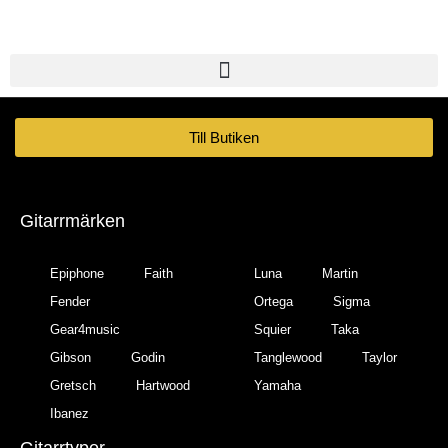
Till Butiken
Gitarrmärken
Epiphone
Faith
Luna
Martin
Fender
Ortega
Sigma
Gear4music
Squier
Taka
Gibson
Godin
Tanglewood
Taylor
Gretsch
Hartwood
Yamaha
Ibanez