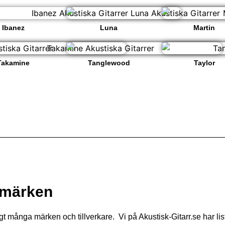
Ibanez
Luna
Martin
Takamine
Tanglewood
Taylor
rrmärken
ligt många märken och tillverkare. Vi på Akustisk-Gitarr.se har li