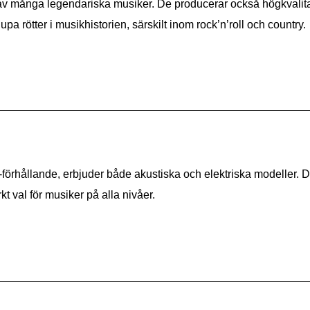
av många legendariska musiker. De producerar också högkvalitati
pa rötter i musikhistorien, särskilt inom rock’n’roll och country.
a-förhållande, erbjuder både akustiska och elektriska modeller. 
rkt val för musiker på alla nivåer.