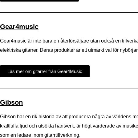
Gear4music
Gear4music är inte bara en återförsäljare utan också en tillverk
elektriska gitarrer. Deras produkter är ett utmärkt val för nybörjar
Läs mer om gitarrer från Gear4Music
Gibson
Gibson har en rik historia av att producera några av världens mes
kraftfulla ljud och utsökta hantverk, är högt värderade av musi
som en ledare inom gitarrtillverkning.