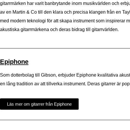
gitarrmärken har varit banbrytande inom musikvärlden och erbju
av en Martin & Co till den klara och precisa klangen från en Tay
med modern teknologi för att skapa instrument som inspirerar m
akustiska gitarrmärkena och deras bidrag till gitarrvärlden.
Epiphone
Som dotterbolag till Gibson, erbjuder Epiphone kvalitativa akustisk
en lång tradition av att tillverka instrument. Deras gitarrer är p
Läs mer om gitarrer från Epiphone