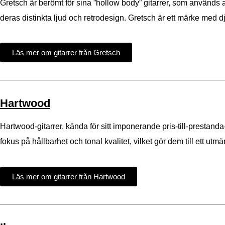
Gretsch är berömt för sina ”hollow body” gitarrer, som används 
deras distinkta ljud och retrodesign. Gretsch är ett märke med dju
Läs mer om gitarrer från Gretsch​
Hartwood
Hartwood-gitarrer, kända för sitt imponerande pris-till-prestand
fokus på hållbarhet och tonal kvalitet, vilket gör dem till ett utmä
Läs mer om gitarrer från Hartwood​