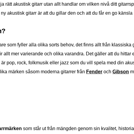
älja rätt akustisk gitarr utan allt handlar om vilken nivå ditt gita
y akustisk gitarr är att du gillar den och att du får en go känsla n
n?
are som fyller alla olika sorts behov, det finns allt från klassiska 
blir allt mer varierande och olika varandra.
Det gäller att du hitta
t är pop, rock, folkmusik eller jazz som du vill spela med din akus
lika märken såsom moderna gitarrer från
Fender
och
Gibson
me
tarrmärken
som står ut från mängden genom sin kvalitet, histori