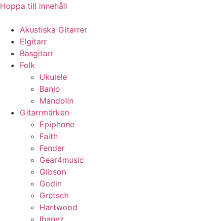
Hoppa till innehåll
Akustiska Gitarrer
Elgitarr
Basgitarr
Folk
Ukulele
Banjo
Mandolin
Gitarrmärken
Epiphone
Faith
Fender
Gear4music
Gibson
Godin
Gretsch
Hartwood
Ibanez