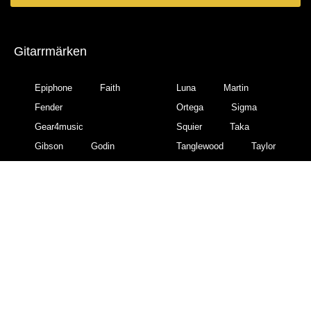
Gitarrmärken
Epiphone
Faith
Luna
Martin
Fender
Ortega
Sigma
Gear4music
Squier
Taka
Gibson
Godin
Tanglewood
Taylor
Gretsch
Hartwood
Yamaha
Ibanez
Gitarrtyper
Akustiska gitarrer
Akustiska gitarrer för barn
Akustiska gitarrer för nybörjare
Akustiska gitarrer nylonsträngade
Akustiska gitarrer stålsträngade