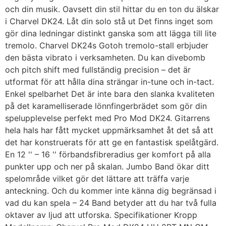
och din musik. Oavsett din stil hittar du en ton du älskar
i Charvel DK24. Låt din solo stå ut Det finns inget som
gör dina ledningar distinkt ganska som att lägga till lite
tremolo. Charvel DK24s Gotoh tremolo-stall erbjuder
den bästa vibrato i verksamheten. Du kan divebomb
och pitch shift med fullständig precision – det är
utformat för att hålla dina strängar in-tune och in-tact.
Enkel spelbarhet Det är inte bara den slanka kvaliteten
på det karamelliserade lönnfingerbrädet som gör din
spelupplevelse perfekt med Pro Mod DK24. Gitarrens
hela hals har fått mycket uppmärksamhet åt det så att
det har konstruerats för att ge en fantastisk spelåtgärd.
En 12 '' – 16 '' förbandsfibreradius ger komfort på alla
punkter upp och ner på skalan. Jumbo Band ökar ditt
spelområde vilket gör det lättare att träffa varje
anteckning. Och du kommer inte känna dig begränsad i
vad du kan spela – 24 Band betyder att du har två fulla
oktaver av ljud att utforska. Specifikationer Kropp