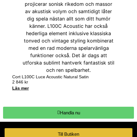
Cort L100C Luce Acoustic Natural Satin
2 846
kr
Läs mer
Handla nu
Till Butiken