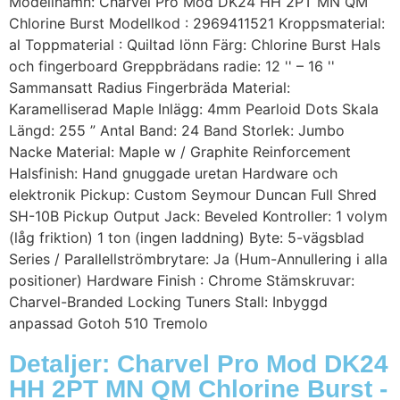
Modellnamn: Charvel Pro Mod DK24 HH 2PT MN QM
Chlorine Burst Modellkod : 2969411521 Kroppsmaterial:
al Toppmaterial : Quiltad lönn Färg: Chlorine Burst Hals
och fingerboard Greppbrädans radie: 12 '' – 16 ''
Sammansatt Radius Fingerbräda Material:
Karamelliserad Maple Inlägg: 4mm Pearloid Dots Skala
Längd: 255 ” Antal Band: 24 Band Storlek: Jumbo
Nacke Material: Maple w / Graphite Reinforcement
Halsfinish: Hand gnuggade uretan Hardware och
elektronik Pickup: Custom Seymour Duncan Full Shred
SH-10B Pickup Output Jack: Beveled Kontroller: 1 volym
(låg friktion) 1 ton (ingen laddning) Byte: 5-vägsblad
Series / Parallellströmbrytare: Ja (Hum-Annullering i alla
positioner) Hardware Finish : Chrome Stämskruvar:
Charvel-Branded Locking Tuners Stall: Inbyggd
anpassad Gotoh 510 Tremolo
Detaljer: Charvel Pro Mod DK24
HH 2PT MN QM Chlorine Burst -