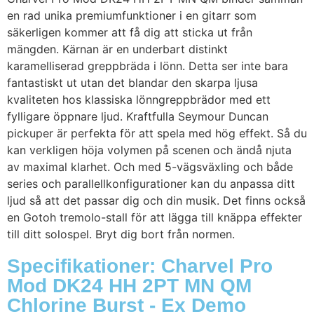
en rad unika premiumfunktioner i en gitarr som
säkerligen kommer att få dig att sticka ut från
mängden. Kärnan är en underbart distinkt
karamelliserad greppbräda i lönn. Detta ser inte bara
fantastiskt ut utan det blandar den skarpa ljusa
kvaliteten hos klassiska lönngreppbrädor med ett
fylligare öppnare ljud. Kraftfulla Seymour Duncan
pickuper är perfekta för att spela med hög effekt. Så du
kan verkligen höja volymen på scenen och ändå njuta
av maximal klarhet. Och med 5-vägsväxling och både
series och parallellkonfigurationer kan du anpassa ditt
ljud så att det passar dig och din musik. Det finns också
en Gotoh tremolo-stall för att lägga till knäppa effekter
till ditt solospel. Bryt dig bort från normen.
Specifikationer: Charvel Pro
Mod DK24 HH 2PT MN QM
Chlorine Burst - Ex Demo