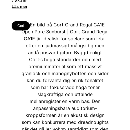
7 850
kr
Läs mer
Cort