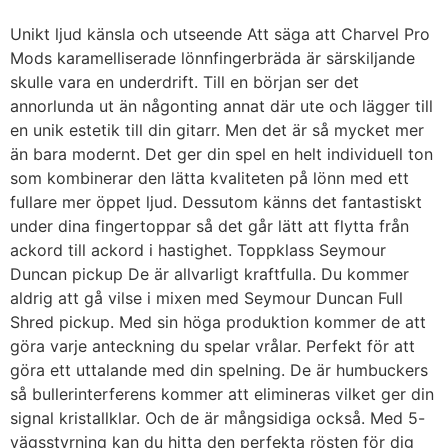
Unikt ljud känsla och utseende Att säga att Charvel Pro
Mods karamelliserade lönnfingerbräda är särskiljande
skulle vara en underdrift. Till en början ser det
annorlunda ut än någonting annat där ute och lägger till
en unik estetik till din gitarr. Men det är så mycket mer
än bara modernt. Det ger din spel en helt individuell ton
som kombinerar den lätta kvaliteten på lönn med ett
fullare mer öppet ljud. Dessutom känns det fantastiskt
under dina fingertoppar så det går lätt att flytta från
ackord till ackord i hastighet. Toppklass Seymour
Duncan pickup De är allvarligt kraftfulla. Du kommer
aldrig att gå vilse i mixen med Seymour Duncan Full
Shred pickup. Med sin höga produktion kommer de att
göra varje anteckning du spelar vrålar. Perfekt för att
göra ett uttalande med din spelning. De är humbuckers
så bullerinterferens kommer att elimineras vilket ger din
signal kristallklar. Och de är mångsidiga också. Med 5-
vägsstyrning kan du hitta den perfekta rösten för dig