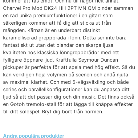
kommer att tas emot. Och nu till något helt annat.
Charvel Pro Mod DK24 HH 2PT MN QM binder samman
en rad unika premiumfunktioner i en gitarr som
säkerligen kommer att få dig att sticka ut från
mängden. Kärnan är en underbart distinkt
karamelliserad greppbräda i lönn. Detta ser inte bara
fantastiskt ut utan det blandar den skarpa ljusa
kvaliteten hos klassiska lönngreppbrädor med ett
fylligare öppnare ljud. Kraftfulla Seymour Duncan
pickuper är perfekta för att spela med hög effekt. Så du
kan verkligen höja volymen på scenen och ändå njuta
av maximal klarhet. Och med 5-vägsväxling och både
series och parallellkonfigurationer kan du anpassa ditt
ljud så att det passar dig och din musik. Det finns också
en Gotoh tremolo-stall för att lägga till knäppa effekter
till ditt solospel. Bryt dig bort från normen.
Andra populära produkter