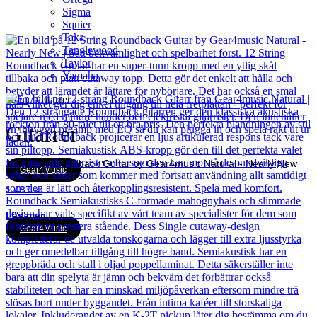
Sigma
Squier
Taka
Tanglewood
Taylor
Yamaha
Hem
/ Gitarrer
Gitarrer
12 String Roundback Guitar by Gear4music Natural - Nearly New
Gear4Music
1 487
kr
Läs mer
Gear4Music