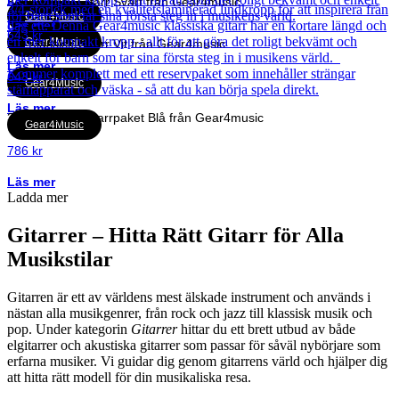
3/4 Klassisk Gitarr Svart från Gear4music
Gear4Music
Läs mer
643
kr
Gear4Music
3/4 Klassisk Gitarr Vit från Gear4music
Läs mer
643
kr
Gear4Music
Läs mer
3/4 Klassiskt Gitarrpaket Blå från Gear4music
Gear4Music
786
kr
Läs mer
Ladda mer
Gitarrer – Hitta Rätt Gitarr för Alla
Musikstilar
Gitarren är ett av världens mest älskade instrument och används i
nästan alla musikgenrer, från rock och jazz till klassisk musik och
pop. Under kategorin
Gitarrer
hittar du ett brett utbud av både
elgitarrer och akustiska gitarrer som passar för såväl nybörjare som
erfarna musiker. Vi guidar dig genom gitarrens värld och hjälper dig
att hitta rätt modell för din musikaliska resa.