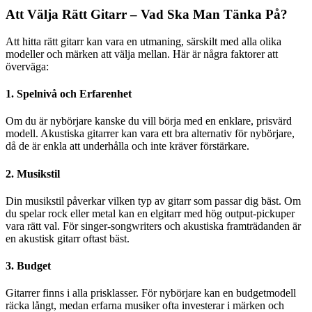
Att Välja Rätt Gitarr – Vad Ska Man Tänka På?
Att hitta rätt gitarr kan vara en utmaning, särskilt med alla olika
modeller och märken att välja mellan. Här är några faktorer att
överväga:
1. Spelnivå och Erfarenhet
Om du är nybörjare kanske du vill börja med en enklare, prisvärd
modell. Akustiska gitarrer kan vara ett bra alternativ för nybörjare,
då de är enkla att underhålla och inte kräver förstärkare.
2. Musikstil
Din musikstil påverkar vilken typ av gitarr som passar dig bäst. Om
du spelar rock eller metal kan en elgitarr med hög output-pickuper
vara rätt val. För singer-songwriters och akustiska framträdanden är
en akustisk gitarr oftast bäst.
3. Budget
Gitarrer finns i alla prisklasser. För nybörjare kan en budgetmodell
räcka långt, medan erfarna musiker ofta investerar i märken och