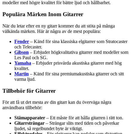
modeller med högre kvalitet för bättre ljud och hållbarhet.
Populära Märken Inom Gitarrer
När du letar efter en ny gitarr kommer du att stöta på många
välkända märken. Här är några av de mest populära:
Fender
– Känd för sina klassiska elgitarrer som Stratocaster
och Telecaster.
Gibson
– Erbjuder högkvalitativa gitarrer med modeller som
Les Paul och SG.
Yamaha
– Erbjuder prisvärda akustiska gitarrer med hög
kvalitet.
Martin
– Känd för sina premiumakustiska gitarrer och sitt
varma ljud.
Tillbehör för Gitarrer
För att få ut det mesta av din gitarr kan du överväga några
användbara tillbehör:
Stämapparater
– Ett måste för att hålla gitarren i rätt ton.
Gitarrsträngar
– Strängar slits med tiden och påverkar
ljudet, så regelbundet byte är viktigt.
Effektpedaler
– För elgitarrer kan pedaler som distortion,