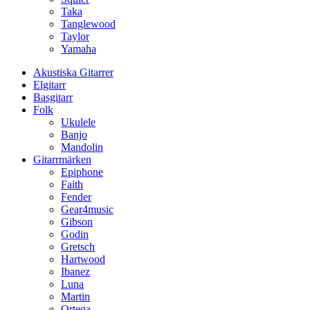
Taka
Tanglewood
Taylor
Yamaha
Akustiska Gitarrer
Elgitarr
Basgitarr
Folk
Ukulele
Banjo
Mandolin
Gitarrmärken
Epiphone
Faith
Fender
Gear4music
Gibson
Godin
Gretsch
Hartwood
Ibanez
Luna
Martin
Ortega