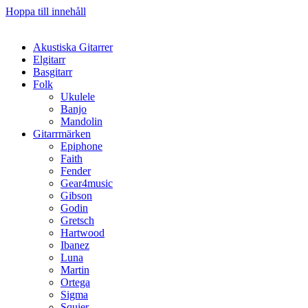
Hoppa till innehåll
Akustiska Gitarrer
Elgitarr
Basgitarr
Folk
Ukulele
Banjo
Mandolin
Gitarrmärken
Epiphone
Faith
Fender
Gear4music
Gibson
Godin
Gretsch
Hartwood
Ibanez
Luna
Martin
Ortega
Sigma
Squier