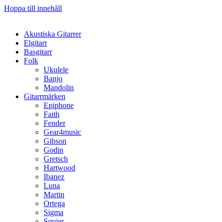
Hoppa till innehåll
Akustiska Gitarrer
Elgitarr
Basgitarr
Folk
Ukulele
Banjo
Mandolin
Gitarrmärken
Epiphone
Faith
Fender
Gear4music
Gibson
Godin
Gretsch
Hartwood
Ibanez
Luna
Martin
Ortega
Sigma
Squier