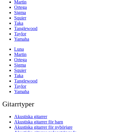
Martin
Ortega
Sigma
Squier
Taka
Tanglewood
Taylor
Yamaha
Luna
Martin
Ortega
Sigma
Squier
Taka
Tanglewood
Taylor
Yamaha
Gitarrtyper
Akustiska gitarrer
Akustiska gitarrer för barn
Akustiska gitarrer för nybörjare