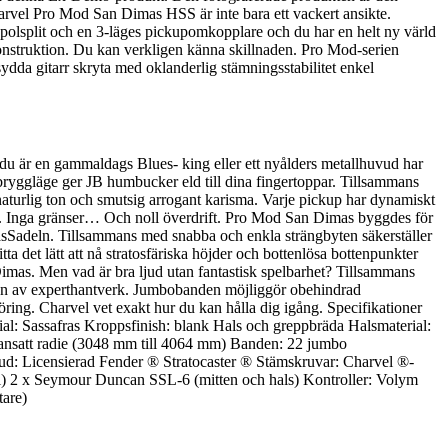
Charvel Pro Mod San Dimas HSS är inte bara ett vackert ansikte.
spolsplit och en 3-läges pickupomkopplare och du har en helt ny värld
konstruktion. Du kan verkligen känna skillnaden. Pro Mod-serien
dda gitarr skryta med oklanderlig stämningsstabilitet enkel
du är en gammaldags Blues- king eller ett nyålders metallhuvud har
ryggläge ger JB humbucker eld till dina fingertoppar. Tillsammans
naturlig ton och smutsig arrogant karisma. Varje pickup har dynamiskt
iffs. Inga gränser… Och noll överdrift. Pro Mod San Dimas byggdes för
es låsSadeln. Tillsammans med snabba och enkla strängbyten säkerställer
 det lätt att nå stratosfäriska höjder och bottenlösa bottenpunkter
Dimas. Men vad är bra ljud utan fantastisk spelbarhet? Tillsammans
rden av experthantverk. Jumbobanden möjliggör obehindrad
ring. Charvel vet exakt hur du kan hålla dig igång. Specifikationer
Sassafras Kroppsfinish: blank Hals och greppbräda Halsmaterial:
mansatt radie (3048 mm till 4064 mm) Banden: 22 jumbo
vud: Licensierad Fender ® Stratocaster ® Stämskruvar: Charvel ®-
l) 2 x Seymour Duncan SSL-6 (mitten och hals) Kontroller: Volym
tare)