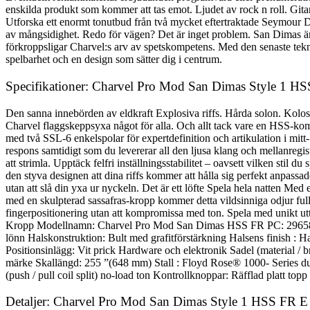
enskilda produkt som kommer att tas emot. Ljudet av rock n roll. Gitar
Utforska ett enormt tonutbud från två mycket eftertraktade Seymour D
av mångsidighet. Redo för vägen? Det är inget problem. San Dimas är b
förkroppsligar Charvel:s arv av spetskompetens. Med den senaste tekn
spelbarhet och en design som sätter dig i centrum.
Specifikationer: Charvel Pro Mod San Dimas Style 1 HS
Den sanna innebörden av eldkraft Explosiva riffs. Hårda solon. Kolo
Charvel flaggskeppsyxa något för alla. Och allt tack vare en HSS-ko
med två SSL-6 enkelspolar för expertdefinition och artikulation i mit
respons samtidigt som du levererar all den ljusa klang och mellanregi
att strimla. Upptäck felfri inställningsstabilitet – oavsett vilken stil
den styva designen att dina riffs kommer att hålla sig perfekt anpassa
utan att slå din yxa ur nyckeln. Det är ett löfte Spela hela natten M
med en skulpterad sassafras-kropp kommer detta vildsinniga odjur fu
fingerpositionering utan att kompromissa med ton. Spela med unikt ut
Kropp Modellnamn: Charvel Pro Mod San Dimas HSS FR PC: 296580350
lönn Halskonstruktion: Bult med grafitförstärkning Halsens finish 
Positionsinlägg: Vit prick Hardware och elektronik Sadel (material 
märke Skallängd: 255 ”(648 mm) Stall : Floyd Rose® 1000- Series du
(push / pull coil split) no-load ton Kontrollknoppar: Räfflad platt top
Detaljer: Charvel Pro Mod San Dimas Style 1 HSS FR E