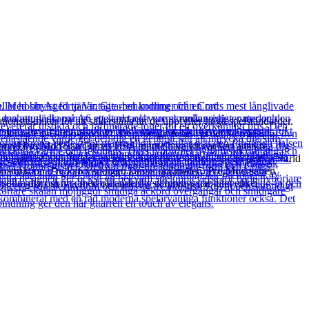
stekniker för att säkerställa att de uppfyller höga spelstandarder.
med denna Ex-Demo-produkt. Den fotograferade produkten är den
Charvel Pro Mod San Dimas HSS är inte bara ett vackert ansikte.
spolsplit och en 3-läges pickupomkopplare och du har en helt ny värld
konstruktion. Du kan verkligen känna skillnaden. Pro Mod-serien
dda gitarr skryta med oklanderlig stämningsstabilitet enkel