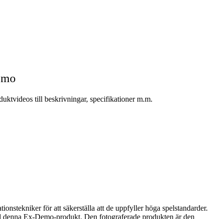
emo
tvideos till beskrivningar, specifikationer m.m.
stekniker för att säkerställa att de uppfyller höga spelstandarder.
med denna Ex-Demo-produkt. Den fotograferade produkten är den