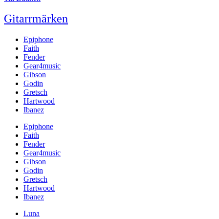
Gitarrmärken
Epiphone
Faith
Fender
Gear4music
Gibson
Godin
Gretsch
Hartwood
Ibanez
Epiphone
Faith
Fender
Gear4music
Gibson
Godin
Gretsch
Hartwood
Ibanez
Luna