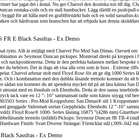
rister har jagat det i åratal. Nu ger Charvel den ikoniska ton till dig. 
uncan enstaka-coils och en stall humbucker. Lägg därtill en push/pull-
yggd för att hålla med en grafitförstärkt hals och en solid sassafras-
iken och hårdvaran som branschen har att erbjuda kan denna skräddarsy
S FR E Black Sassfras - Ex Demo
ssal rytm. Allt är möjligt med Charvel Pro Mod San Dimas. Oavsett om 
mbination av Seymour Duncan pickuper. Monterad direkt på kroppen i b
t- och nackpositionerna. Detta är den perfekta balansen mellan bespoke 
ster du behöver. Det är dags att visa alla vem som är boss . Extreme r
 du spelar. Charvel arbetar stolt med Floyd Rose för att ge dig 1000 Seri
de. Och i kombination med den dubbla låsande tremolo kommer du att hitta
ed en sådan ton kommer du att spendera mycket tid på att lära känna San 
llt utrustat med en lönnhals och Ebenholts. Detta är den sanna innebö
tryck tack vare en 12 ”- 16” sammansatt radie som känns snygg vid berö
3 Series : Pro-Mod Kroppsform: San Dimas® stil 1 Kroppsmaterial: 
: Hand gnuggade Sidenmatt uretan Greppbräda: Ebenholts 12 ”-16” sam
/ bredd): Floyd Rose® 1000- Series låsning 16875 ”(4286 mm) Gitarrhu
bbellåsande tremolo (infälld) Pickups: Seymour Duncan JB TB-4 (stal
p Hardware Finish: Svart Diverse Strängar: Förnicklat stål (.009-.042 mä
 Black Sassfras - Ex Demo