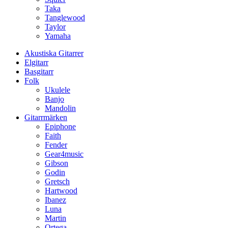
Taka
Tanglewood
Taylor
Yamaha
Akustiska Gitarrer
Elgitarr
Basgitarr
Folk
Ukulele
Banjo
Mandolin
Gitarrmärken
Epiphone
Faith
Fender
Gear4music
Gibson
Godin
Gretsch
Hartwood
Ibanez
Luna
Martin
Ortega