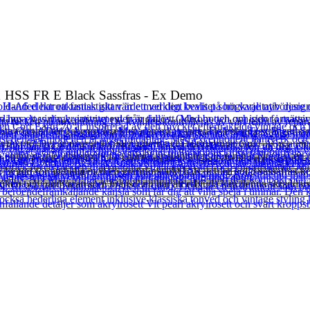
1 HSS FR E Black Sassfras - Ex Demo
ken på användning De kvalitetskontrolleras av vårt team av reparation
oner som är tillgängliga vid köp som nya kanske inte är tillgängliga 
rister har jagat det i åratal. Nu ger Charvel den ikoniska ton till dig. 
uncan enstaka-coils och en stall humbucker. Lägg därtill en push/pull-
yggd för att hålla med en grafitförstärkt hals och en solid sassafras-
iken och hårdvaran som branschen har att erbjuda kan denna skräddarsy