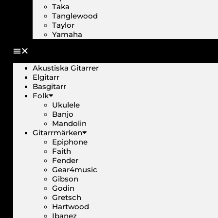
Taka
Tanglewood
Taylor
Yamaha
Akustiska Gitarrer
Elgitarr
Basgitarr
Folk
Ukulele
Banjo
Mandolin
Gitarrmärken
Epiphone
Faith
Fender
Gear4music
Gibson
Godin
Gretsch
Hartwood
Ibanez