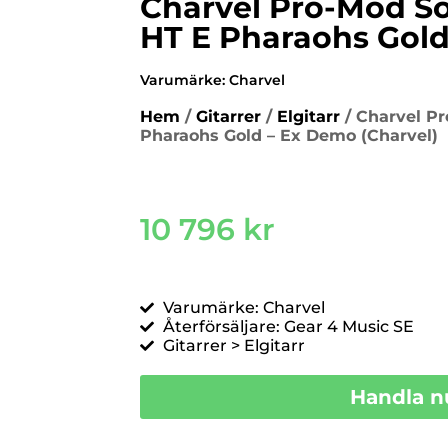
Charvel Pro-Mod So
HT E Pharaohs Gold
Varumärke:
Charvel
Hem
/
Gitarrer
/
Elgitarr
/ Charvel Pr
Pharaohs Gold – Ex Demo (Charvel)
10 796
kr
Varumärke: Charvel
Återförsäljare: Gear 4 Music SE
Gitarrer > Elgitarr
Handla n