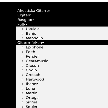
Akustiska Gitarrer
Elgitarr
Basgitarr
Folk
Ukulele
Banjo
Mandolin
Gitarrmärken
Epiphone
Faith
Fender
Gear4music
Gibson
Godin
Gretsch
Hartwood
Ibanez
Luna
Martin
Ortega
Sigma
Squier