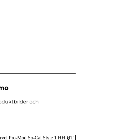
emo
roduktbilder och