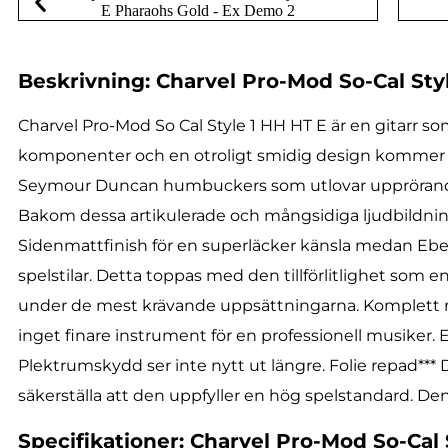
Beskrivning: Charvel Pro-Mod So-Cal Sty
Charvel Pro-Mod So Cal Style 1 HH HT E är en gitarr s
komponenter och en otroligt smidig design kommer den 
Seymour Duncan humbuckers som utlovar upprörande o
Bakom dessa artikulerade och mångsidiga ljudbildnin
Sidenmattfinish för en superläcker känsla medan Eben
spelstilar. Detta toppas med den tillförlitlighet som e
under de mest krävande uppsättningarna. Komplett me
inget finare instrument för en professionell musiker.
Plektrumskydd ser inte nytt ut längre. Folie repad*** D
säkerställa att den uppfyller en hög spelstandard. D
Specifikationer: Charvel Pro-Mod So-Cal