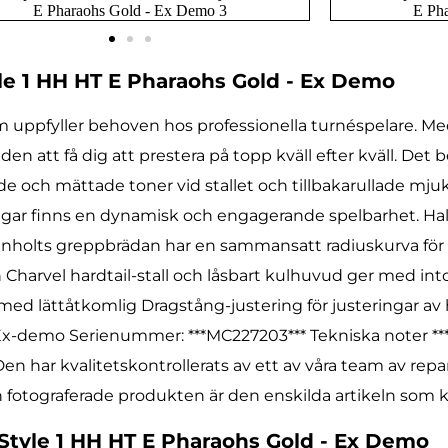
le 1 HH HT E Pharaohs Gold - Ex Demo
om uppfyller behoven hos professionella turnéspelare. Me
att få dig att prestera på topp kväll efter kväll. Det 
ch mättade toner vid stallet och tillbakarullade mjuk
gar finns en dynamisk och engagerande spelbarhet. Hal
holts greppbrädan har en sammansatt radiuskurva för at
n Charvel hardtail-stall och låsbart kulhuvud ger med int
d lättåtkomlig Dragstång-justering för justeringar av 
 Ex-demo Serienummer: ***MC227203*** Tekniska noter ***L
en har kvalitetskontrollerats av ett av våra team av repa
en fotograferade produkten är den enskilda artikeln som
 Style 1 HH HT E Pharaohs Gold - Ex Demo