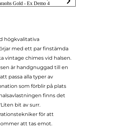
d högkvalitativa
börjar med ett par finstämda
a vintage chimes vid halsen.
sen är handgnuggad till en
t passa alla typer av
onation som förblir på plats
halsavlastningen finns det
iten bit av surr.
rationstekniker för att
 kommer att tas emot.