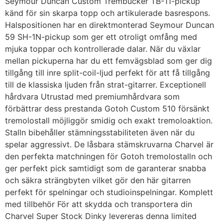
Seymour Duncan Custom Trembucker TB-11-pickup
känd för sin skarpa topp och artikulerade basrespons.
Halspositionen har en direktmonterad Seymour Duncan
59 SH-1N-pickup som ger ett otroligt omfång med
mjuka toppar och kontrollerade dalar. När du växlar
mellan pickuperna har du ett femvägsblad som ger dig
tillgång till inre split-coil-ljud perfekt för att få tillgång
till de klassiska ljuden från strat-gitarrer. Exceptionell
hårdvara Utrustad med premiumhårdvara som
förbättrar dess prestanda Gotoh Custom 510 försänkt
tremolostall möjliggör smidig och exakt tremoloaktion.
Stalln bibehåller stämningsstabiliteten även när du
spelar aggressivt. De låsbara stämskruvarna Charvel är
den perfekta matchningen för Gotoh tremolostalln och
ger perfekt pick samtidigt som de garanterar snabba
och säkra strängbyten vilket gör den här gitarren
perfekt för spelningar och studioinspelningar. Komplett
med tillbehör För att skydda och transportera din
Charvel Super Stock Dinky levereras denna limited