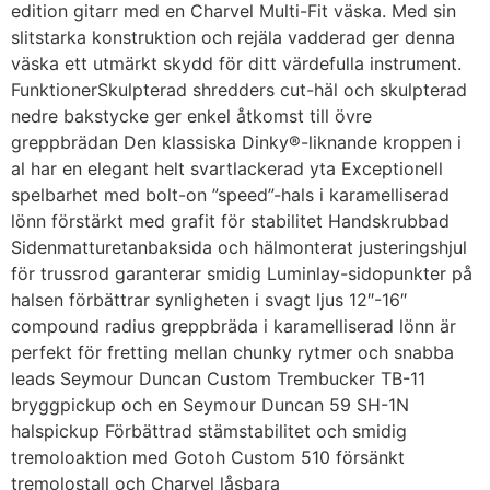
edition gitarr med en Charvel Multi-Fit väska. Med sin
slitstarka konstruktion och rejäla vadderad ger denna
väska ett utmärkt skydd för ditt värdefulla instrument.
FunktionerSkulpterad shredders cut-häl och skulpterad
nedre bakstycke ger enkel åtkomst till övre
greppbrädan Den klassiska Dinky®-liknande kroppen i
al har en elegant helt svartlackerad yta Exceptionell
spelbarhet med bolt-on ”speed”-hals i karamelliserad
lönn förstärkt med grafit för stabilitet Handskrubbad
Sidenmatturetanbaksida och hälmonterat justeringshjul
för trussrod garanterar smidig Luminlay-sidopunkter på
halsen förbättrar synligheten i svagt ljus 12″-16″
compound radius greppbräda i karamelliserad lönn är
perfekt för fretting mellan chunky rytmer och snabba
leads Seymour Duncan Custom Trembucker TB-11
bryggpickup och en Seymour Duncan 59 SH-1N
halspickup Förbättrad stämstabilitet och smidig
tremoloaktion med Gotoh Custom 510 försänkt
tremolostall och Charvel låsbara