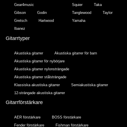
Gear4music
Squier
Taka
Gibson
Godin
Tanglewood
Taylor
Gretsch
Hartwood
Yamaha
Ibanez
Gitarrtyper
Akustiska gitarrer
Akustiska gitarrer för barn
Akustiska gitarrer för nybörjare
Akustiska gitarrer nylonsträngade
Akustiska gitarrer stålsträngade
Klassiska akustiska gitarrer
Semiakustiska gitarrer
12-strängade akustiska gitarrer
Gitarrförstärkare
AER förstärkare
BOSS förstärkare
Fender förstärkare
Fishman förstärkare