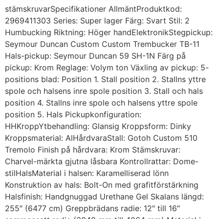
stämskruvarSpecifikationer AllmäntProduktkod:
2969411303 Series: Super lager Färg: Svart Stil: 2
Humbucking Riktning: Höger handElektronikStegpickup:
Seymour Duncan Custom Custom Trembucker TB-11
Hals-pickup: Seymour Duncan 59 SH-1N Färg på
pickup: Krom Reglage: Volym ton Växling av pickup: 5-
positions blad: Position 1. Stall position 2. Stallns yttre
spole och halsens inre spole position 3. Stall och hals
position 4. Stallns inre spole och halsens yttre spole
position 5. Hals Pickupkonfiguration:
HHKroppYtbehandling: Glansig Kroppsform: Dinky
Kroppsmaterial: AlHårdvaraStall: Gotoh Custom 510
Tremolo Finish på hårdvara: Krom Stämskruvar:
Charvel-märkta gjutna låsbara Kontrollrattar: Dome-
stilHalsMaterial i halsen: Karamelliserad lönn
Konstruktion av hals: Bolt-On med grafitförstärkning
Halsfinish: Handgnuggad Urethane Gel Skalans längd:
255″ (6477 cm) Greppbrädans radie: 12″ till 16″