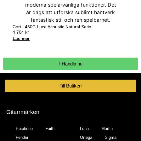
Cort L450C Luce Acoustic Natural Satin
4 704
kr
Läs mer
Handla nu
Till Butiken
Gitarrmärken
Epiphone
Faith
Luna
Martin
Fender
Ortega
Sigma