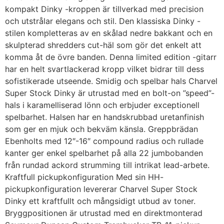
kompakt Dinky -kroppen är tillverkad med precision
och utstrålar elegans och stil. Den klassiska Dinky -
stilen kompletteras av en skålad nedre bakkant och en
skulpterad shredders cut-häl som gör det enkelt att
komma åt de övre banden. Denna limited edition -gitarr
har en helt svartlackerad kropp vilket bidrar till dess
sofistikerade utseende. Smidig och spelbar hals Charvel
Super Stock Dinky är utrustad med en bolt-on ”speed”-
hals i karamelliserad lönn och erbjuder exceptionell
spelbarhet. Halsen har en handskrubbad uretanfinish
som ger en mjuk och bekväm känsla. Greppbrädan
Ebenholts med 12″-16″ compound radius och rullade
kanter ger enkel spelbarhet på alla 22 jumbobanden
från rundad ackord strumming till intrikat lead-arbete.
Kraftfull pickupkonfiguration Med sin HH-
pickupkonfiguration levererar Charvel Super Stock
Dinky ett kraftfullt och mångsidigt utbud av toner.
Bryggpositionen är utrustad med en direktmonterad