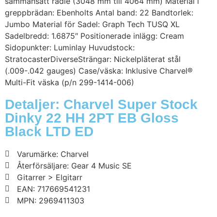
sammansatt radie (3048 mm till 4064 mm) Material i
greppbrädan: Ebenholts Antal band: 22 Bandtorlek:
Jumbo Material för Sadel: Graph Tech TUSQ XL
Sadelbredd: 1.6875″ Positionerade inlägg: Cream
Sidopunkter: Luminlay Huvudstock:
StratocasterDiverseSträngar: Nickelpläterat stål
(.009-.042 gauges) Case/väska: Inklusive Charvel®
Multi-Fit väska (p/n 299-1414-006)
Detaljer: Charvel Super Stock
Dinky 22 HH 2PT EB Gloss
Black LTD ED
Varumärke: Charvel
Återförsäljare: Gear 4 Music SE
Gitarrer > Elgitarr
EAN: 717669541231
MPN: 2969411303