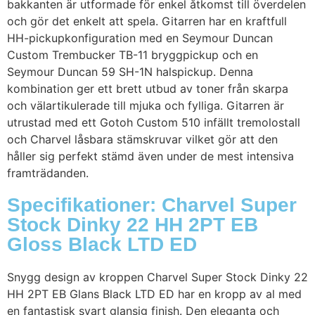
bakkanten är utformade för enkel åtkomst till överdelen
och gör det enkelt att spela. Gitarren har en kraftfull
HH-pickupkonfiguration med en Seymour Duncan
Custom Trembucker TB-11 bryggpickup och en
Seymour Duncan 59 SH-1N halspickup. Denna
kombination ger ett brett utbud av toner från skarpa
och välartikulerade till mjuka och fylliga. Gitarren är
utrustad med ett Gotoh Custom 510 infällt tremolostall
och Charvel låsbara stämskruvar vilket gör att den
håller sig perfekt stämd även under de mest intensiva
framträdanden.
Specifikationer: Charvel Super
Stock Dinky 22 HH 2PT EB
Gloss Black LTD ED
Snygg design av kroppen Charvel Super Stock Dinky 22
HH 2PT EB Glans Black LTD ED har en kropp av al med
en fantastisk svart glansig finish. Den eleganta och