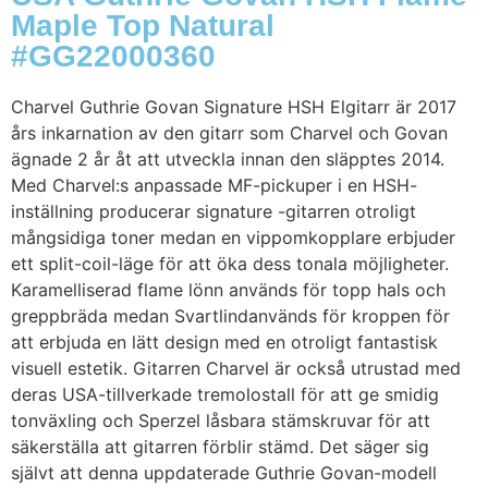
Maple Top Natural
#GG22000360
Charvel Guthrie Govan Signature HSH Elgitarr är 2017
års inkarnation av den gitarr som Charvel och Govan
ägnade 2 år åt att utveckla innan den släpptes 2014.
Med Charvel:s anpassade MF-pickuper i en HSH-
inställning producerar signature -gitarren otroligt
mångsidiga toner medan en vippomkopplare erbjuder
ett split-coil-läge för att öka dess tonala möjligheter.
Karamelliserad flame lönn används för topp hals och
greppbräda medan Svartlindanvänds för kroppen för
att erbjuda en lätt design med en otroligt fantastisk
visuell estetik. Gitarren Charvel är också utrustad med
deras USA-tillverkade tremolostall för att ge smidig
tonväxling och Sperzel låsbara stämskruvar för att
säkerställa att gitarren förblir stämd. Det säger sig
självt att denna uppdaterade Guthrie Govan-modell