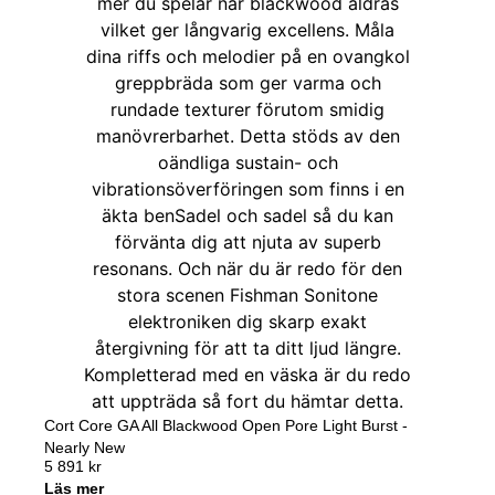
Cort Core GA All Blackwood Open Pore Light Burst -
Nearly New
5 891
kr
Läs mer