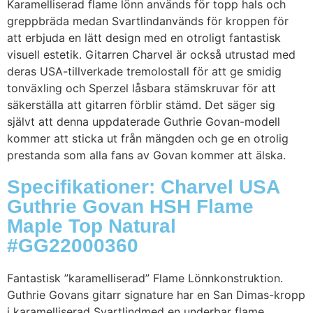
Karamelliserad flame lönn används för topp hals och
greppbräda medan Svartlindanvänds för kroppen för
att erbjuda en lätt design med en otroligt fantastisk
visuell estetik. Gitarren Charvel är också utrustad med
deras USA-tillverkade tremolostall för att ge smidig
tonväxling och Sperzel låsbara stämskruvar för att
säkerställa att gitarren förblir stämd. Det säger sig
självt att denna uppdaterade Guthrie Govan-modell
kommer att sticka ut från mängden och ge en otrolig
prestanda som alla fans av Govan kommer att älska.
Specifikationer: Charvel USA
Guthrie Govan HSH Flame
Maple Top Natural
#GG22000360
Fantastisk ”karamelliserad” Flame Lönnkonstruktion.
Guthrie Govans gitarr signature har en San Dimas-kropp
i karamelliserad Svartlindmed en underbar flame