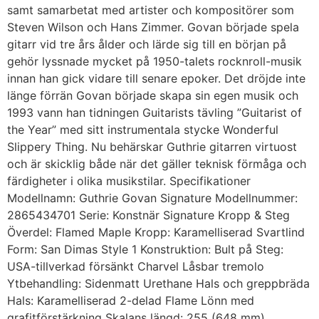
samt samarbetat med artister och kompositörer som
Steven Wilson och Hans Zimmer. Govan började spela
gitarr vid tre års ålder och lärde sig till en början på
gehör lyssnade mycket på 1950-talets rocknroll-musik
innan han gick vidare till senare epoker. Det dröjde inte
länge förrän Govan började skapa sin egen musik och
1993 vann han tidningen Guitarists tävling ”Guitarist of
the Year” med sitt instrumentala stycke Wonderful
Slippery Thing. Nu behärskar Guthrie gitarren virtuost
och är skicklig både när det gäller teknisk förmåga och
färdigheter i olika musikstilar. Specifikationer
Modellnamn: Guthrie Govan Signature Modellnummer:
2865434701 Serie: Konstnär Signature Kropp & Steg
Överdel: Flamed Maple Kropp: Karamelliserad Svartlind
Form: San Dimas Style 1 Konstruktion: Bult på Steg:
USA-tillverkad försänkt Charvel Låsbar tremolo
Ytbehandling: Sidenmatt Urethane Hals och greppbräda
Hals: Karamelliserad 2-delad Flame Lönn med
grafitförstärkning Skalans längd: 255 (648 mm)