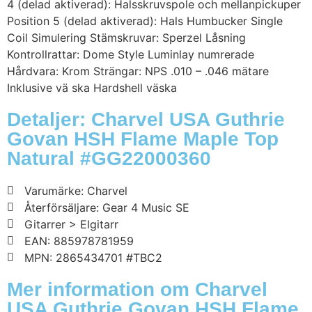
4 (delad aktiverad): Halsskruvspole och mellanpickuper
Position 5 (delad aktiverad): Hals Humbucker Single
Coil Simulering Stämskruvar: Sperzel Låsning
Kontrollrattar: Dome Style Luminlay numrerade
Hårdvara: Krom Strängar: NPS .010 – .046 mätare
Inklusive vä ska Hardshell väska
Detaljer: Charvel USA Guthrie
Govan HSH Flame Maple Top
Natural #GG22000360
Varumärke: Charvel
Återförsäljare: Gear 4 Music SE
Gitarrer > Elgitarr
EAN: 885978781959
MPN: 2865434701 #TBC2
Mer information om Charvel
USA Guthrie Govan HSH Flame