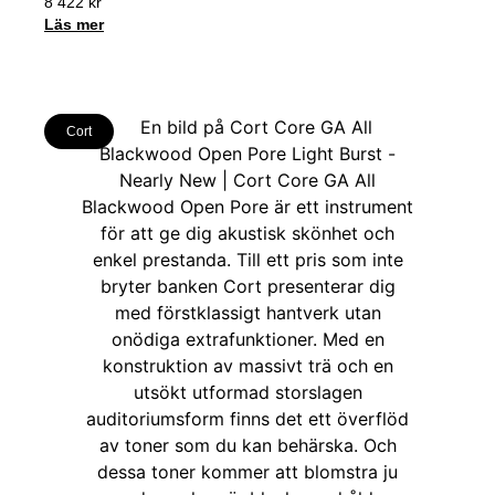
8 422
kr
Läs mer
Cort