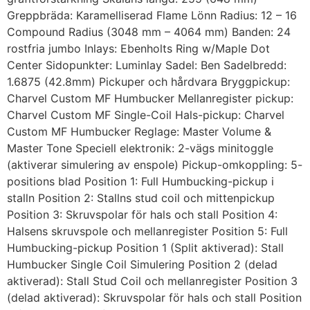
Greppbräda: Karamelliserad Flame Lönn Radius: 12 – 16
Compound Radius (3048 mm – 4064 mm) Banden: 24
rostfria jumbo Inlays: Ebenholts Ring w/Maple Dot
Center Sidopunkter: Luminlay Sadel: Ben Sadelbredd:
1.6875 (42.8mm) Pickuper och hårdvara Bryggpickup:
Charvel Custom MF Humbucker Mellanregister pickup:
Charvel Custom MF Single-Coil Hals-pickup: Charvel
Custom MF Humbucker Reglage: Master Volume &
Master Tone Speciell elektronik: 2-vägs minitoggle
(aktiverar simulering av enspole) Pickup-omkoppling: 5-
positions blad Position 1: Full Humbucking-pickup i
stalln Position 2: Stallns stud coil och mittenpickup
Position 3: Skruvspolar för hals och stall Position 4:
Halsens skruvspole och mellanregister Position 5: Full
Humbucking-pickup Position 1 (Split aktiverad): Stall
Humbucker Single Coil Simulering Position 2 (delad
aktiverad): Stall Stud Coil och mellanregister Position 3
(delad aktiverad): Skruvspolar för hals och stall Position