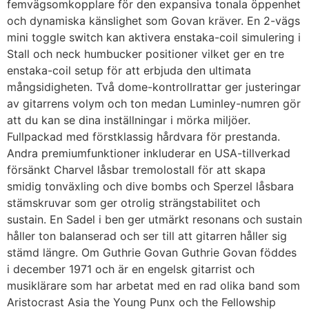
femvägsomkopplare för den expansiva tonala öppenhet
och dynamiska känslighet som Govan kräver. En 2-vägs
mini toggle switch kan aktivera enstaka-coil simulering i
Stall och neck humbucker positioner vilket ger en tre
enstaka-coil setup för att erbjuda den ultimata
mångsidigheten. Två dome-kontrollrattar ger justeringar
av gitarrens volym och ton medan Luminley-numren gör
att du kan se dina inställningar i mörka miljöer.
Fullpackad med förstklassig hårdvara för prestanda.
Andra premiumfunktioner inkluderar en USA-tillverkad
försänkt Charvel låsbar tremolostall för att skapa
smidig tonväxling och dive bombs och Sperzel låsbara
stämskruvar som ger otrolig strängstabilitet och
sustain. En Sadel i ben ger utmärkt resonans och sustain
håller ton balanserad och ser till att gitarren håller sig
stämd längre. Om Guthrie Govan Guthrie Govan föddes
i december 1971 och är en engelsk gitarrist och
musiklärare som har arbetat med en rad olika band som
Aristocrast Asia the Young Punx och the Fellowship