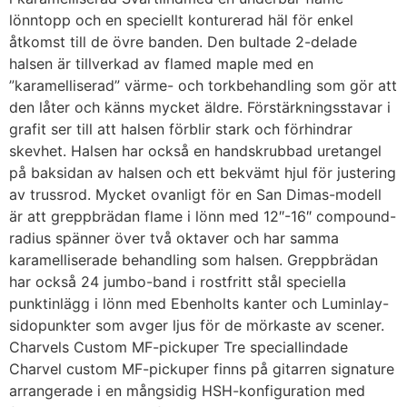
lönntopp och en speciellt konturerad häl för enkel
åtkomst till de övre banden. Den bultade 2-delade
halsen är tillverkad av flamed maple med en
”karamelliserad” värme- och torkbehandling som gör att
den låter och känns mycket äldre. Förstärkningsstavar i
grafit ser till att halsen förblir stark och förhindrar
skevhet. Halsen har också en handskrubbad uretangel
på baksidan av halsen och ett bekvämt hjul för justering
av trussrod. Mycket ovanligt för en San Dimas-modell
är att greppbrädan flame i lönn med 12″-16″ compound-
radius spänner över två oktaver och har samma
karamelliserade behandling som halsen. Greppbrädan
har också 24 jumbo-band i rostfritt stål speciella
punktinlägg i lönn med Ebenholts kanter och Luminlay-
sidopunkter som avger ljus för de mörkaste av scener.
Charvels Custom MF-pickuper Tre speciallindade
Charvel custom MF-pickuper finns på gitarren signature
arrangerade i en mångsidig HSH-konfiguration med