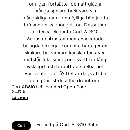
Cort AD810 Left Handed Open Pore
2 417
kr
Läs mer
Cort