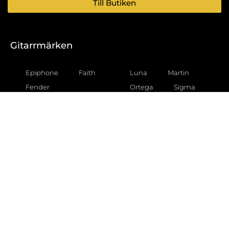
Till Butiken
Gitarrmärken
Epiphone
Faith
Luna
Martin
Fender
Ortega
Sigma
Gear4music
Squier
Taka
Gibson
Godin
Tanglewood
Gretsch
Taylor
Yamaha
Hartwood
Ibanez
Gitarrtyper
Akustiska gitarrer
Akustiska gitarrer för barn
Akustiska gitarrer för nybörjare