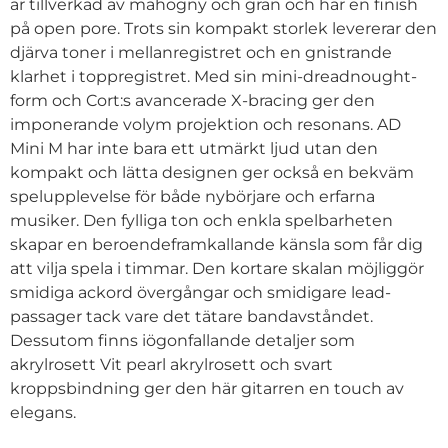
är tillverkad av mahogny och gran och har en finish
på open pore. Trots sin kompakt storlek levererar den
djärva toner i mellanregistret och en gnistrande
klarhet i toppregistret. Med sin mini-dreadnought-
form och Cort:s avancerade X-bracing ger den
imponerande volym projektion och resonans. AD
Mini M har inte bara ett utmärkt ljud utan den
kompakt och lätta designen ger också en bekväm
spelupplevelse för både nybörjare och erfarna
musiker. Den fylliga ton och enkla spelbarheten
skapar en beroendeframkallande känsla som får dig
att vilja spela i timmar. Den kortare skalan möjliggör
smidiga ackord övergångar och smidigare lead-
passager tack vare det tätare bandavståndet.
Dessutom finns iögonfallande detaljer som
akrylrosett Vit pearl akrylrosett och svart
kroppsbindning ger den här gitarren en touch av
elegans.