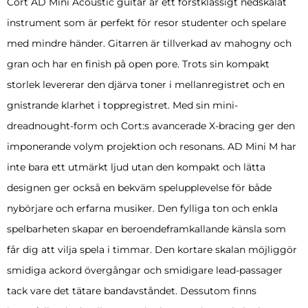
Cort AD Mini Acoustic guitar är ett förstklassigt nedskalat
instrument som är perfekt för resor studenter och spelare
med mindre händer. Gitarren är tillverkad av mahogny och
gran och har en finish på open pore. Trots sin kompakt
storlek levererar den djärva toner i mellanregistret och en
gnistrande klarhet i toppregistret. Med sin mini-
dreadnought-form och Cort:s avancerade X-bracing ger den
imponerande volym projektion och resonans. AD Mini M har
inte bara ett utmärkt ljud utan den kompakt och lätta
designen ger också en bekväm spelupplevelse för både
nybörjare och erfarna musiker. Den fylliga ton och enkla
spelbarheten skapar en beroendeframkallande känsla som
får dig att vilja spela i timmar. Den kortare skalan möjliggör
smidiga ackord övergångar och smidigare lead-passager
tack vare det tätare bandavståndet. Dessutom finns