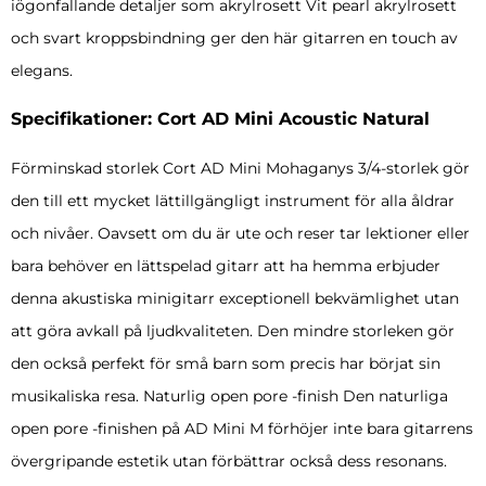
iögonfallande detaljer som akrylrosett Vit pearl akrylrosett
och svart kroppsbindning ger den här gitarren en touch av
elegans.
Specifikationer: Cort AD Mini Acoustic Natural
Förminskad storlek Cort AD Mini Mohaganys 3/4-storlek gör
den till ett mycket lättillgängligt instrument för alla åldrar
och nivåer. Oavsett om du är ute och reser tar lektioner eller
bara behöver en lättspelad gitarr att ha hemma erbjuder
denna akustiska minigitarr exceptionell bekvämlighet utan
att göra avkall på ljudkvaliteten. Den mindre storleken gör
den också perfekt för små barn som precis har börjat sin
musikaliska resa. Naturlig open pore -finish Den naturliga
open pore -finishen på AD Mini M förhöjer inte bara gitarrens
övergripande estetik utan förbättrar också dess resonans.