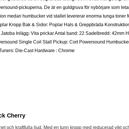
owersound-pickuperna. De är en guldgruva för nybörjare som letar 
ation medan humbucker vid stallet levererar enorma tunga toner f
lar Kropp Bak & Sidor: Poplar Hals & Greppbräda Konstruktion
toba Inlägg: Vita prickar Antal band: 22 Sadelbredd: 42mm H
wersound Single Coil Stall Pickup: Cort Powersound Humbucker 
o Tuners: Die-Cast Hardware : Chrome
ck Cherry
het och kraftfulla ljud. Med en tunn kropp med reducerad vikt o