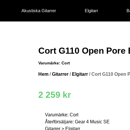
Akustiska Gitarrer
Elgitarr
B
Cort G110 Open Pore 
Varumärke:
Cort
Hem
/
Gitarrer
/
Elgitarr
/ Cort G110 Open P
2 259
kr
Varumärke: Cort
Återförsäljare: Gear 4 Music SE
Gitarrer > Elgitarr