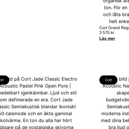
Cort Grand Reg
3 575
kr
Läs mer
ort
Cort