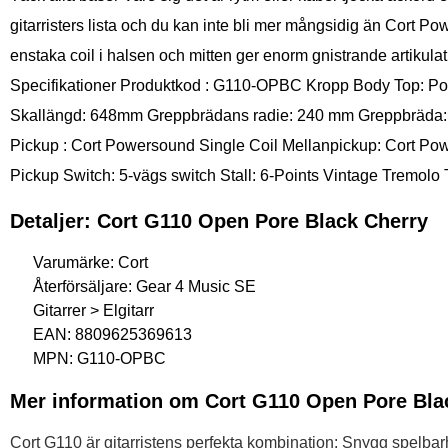
gitarristers lista och du kan inte bli mer mångsidig än Cort P
enstaka coil i halsen och mitten ger enorm gnistrande artikul
Specifikationer Produktkod : G110-OPBC Kropp Body Top: Pop
Skallängd: 648mm Greppbrädans radie: 240 mm Greppbräda: Ja
Pickup : Cort Powersound Single Coil Mellanpickup: Cort Po
Pickup Switch: 5-vägs switch Stall: 6-Points Vintage Tremol
Detaljer: Cort G110 Open Pore Black Cherry
Varumärke: Cort
Återförsäljare: Gear 4 Music SE
Gitarrer > Elgitarr
EAN: 8809625369613
MPN: G110-OPBC
Mer information om Cort G110 Open Pore Bla
Cort G110 är gitarristens perfekta kombination: Snygg spelbar