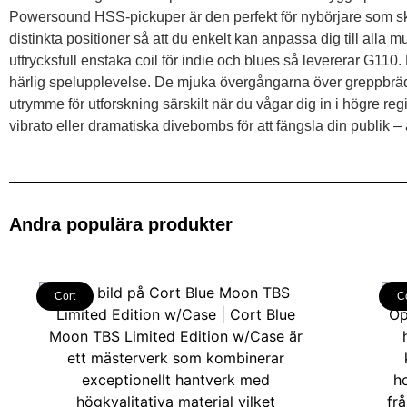
Powersound HSS-pickuper är den perfekt för nybörjare som skaf
distinkta positioner så att du enkelt kan anpassa dig till alla 
uttrycksfull enstaka coil för indie och blues så levererar G1
härlig spelupplevelse. De mjuka övergångarna över greppbräd
utrymme för utforskning särskilt när du vågar dig in i högre regi
vibrato eller dramatiska divebombs för att fängsla din publik –
Andra populära produkter
Cort
C