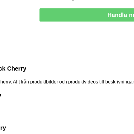
Handla n
ck Cherry
ry. Allt från produktbilder och produktvideos till beskrivningar
y
ry