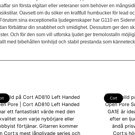
far sin första elgitarr eller veteraner som behöver en mångsid
musikstilar. Oavsett om du söker en kraftfull humbucker för lead o
10. Förutom sina exceptionella ljudegenskaper har G110 en Siden
an förbättrar din snabbhet och smidighet. Dessutom ger den sk
ster. Och för den som vill utforska ljudet ger tremolostalln möjlig
 allt med bibehållen tonhöjd och stabil prestanda som känneteckn
ort
Cort