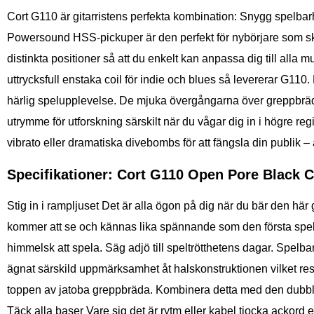
Cort G110 är gitarristens perfekta kombination: Snygg spelbar
Powersound HSS-pickuper är den perfekt för nybörjare som skaf
distinkta positioner så att du enkelt kan anpassa dig till alla 
uttrycksfull enstaka coil för indie och blues så levererar G1
härlig spelupplevelse. De mjuka övergångarna över greppbräd
utrymme för utforskning särskilt när du vågar dig in i högre regi
vibrato eller dramatiska divebombs för att fängsla din publik –
Specifikationer: Cort G110 Open Pore Black 
Stig in i rampljuset Det är alla ögon på dig när du bär den här 
kommer att se och kännas lika spännande som den första spelni
himmelsk att spela. Säg adjö till speltrötthetens dagar. Spel
ägnat särskild uppmärksamhet åt halskonstruktionen vilket resul
toppen av jatoba greppbräda. Kombinera detta med den dubbla 
Täck alla baser Vare sig det är rytm eller kabel tjocka ackord e