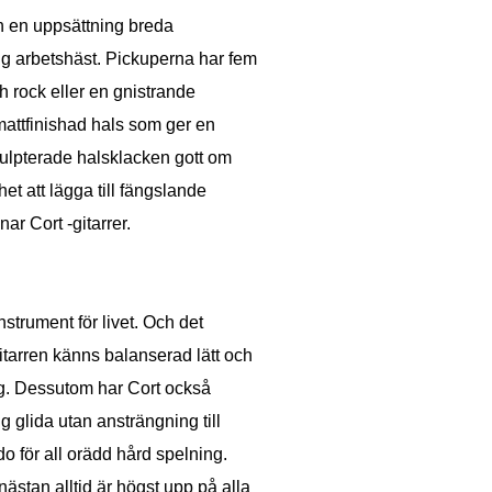
ch en uppsättning breda
ig arbetshäst. Pickuperna har fem
ch rock eller en gnistrande
mattfinishad hals som ger en
ulpterade halsklacken gott om
het att lägga till fängslande
ar Cort -gitarrer.
nstrument för livet. Och det
itarren känns balanserad lätt och
ing. Dessutom har Cort också
g glida utan ansträngning till
 för all orädd hård spelning.
nästan alltid är högst upp på alla