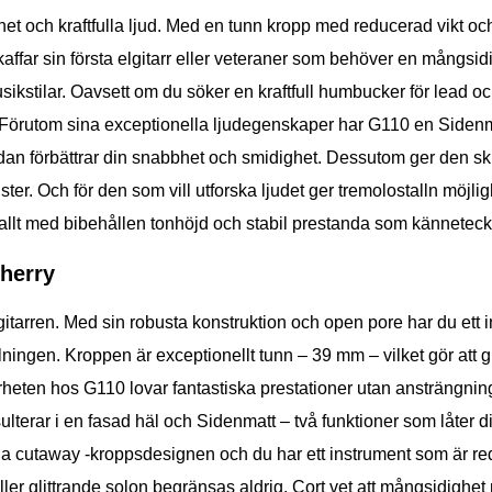
het och kraftfulla ljud. Med en tunn kropp med reducerad vikt o
far sin första elgitarr eller veteraner som behöver en mångsid
musikstilar. Oavsett om du söker en kraftfull humbucker för lead o
10. Förutom sina exceptionella ljudegenskaper har G110 en Siden
an förbättrar din snabbhet och smidighet. Dessutom ger den sk
ster. Och för den som vill utforska ljudet ger tremolostalln möjlig
 allt med bibehållen tonhöjd och stabil prestanda som känneteckn
Cherry
gitarren. Med sin robusta konstruktion och open pore har du ett i
ngen. Kroppen är exceptionellt tunn – 39 mm – vilket gör att g
barheten hos G110 lovar fantastiska prestationer utan ansträngn
terar i en fasad häl och Sidenmatt – två funktioner som låter di
cutaway -kroppsdesignen och du har ett instrument som är redo
ller glittrande solon begränsas aldrig. Cort vet att mångsidighet 