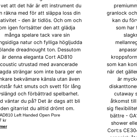
 AD810 Left Handed Open Pore
17
kr
mer