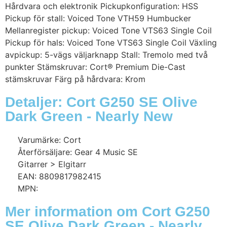
Hårdvara och elektronik Pickupkonfiguration: HSS
Pickup för stall: Voiced Tone VTH59 Humbucker
Mellanregister pickup: Voiced Tone VTS63 Single Coil
Pickup för hals: Voiced Tone VTS63 Single Coil Växling
avpickup: 5-vägs väljarknapp Stall: Tremolo med två
punkter Stämskruvar: Cort® Premium Die-Cast
stämskruvar Färg på hårdvara: Krom
Detaljer: Cort G250 SE Olive
Dark Green - Nearly New
Varumärke: Cort
Återförsäljare: Gear 4 Music SE
Gitarrer > Elgitarr
EAN: 8809817982415
MPN:
Mer information om Cort G250
SE Olive Dark Green - Nearly