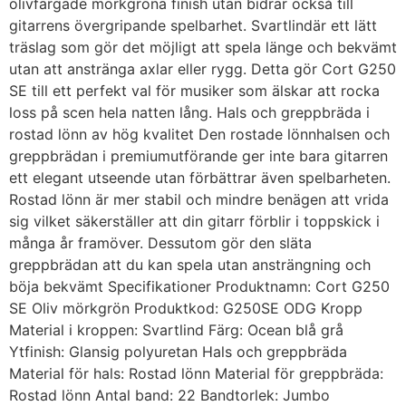
olivfärgade mörkgröna finish utan bidrar också till
gitarrens övergripande spelbarhet. Svartlindär ett lätt
träslag som gör det möjligt att spela länge och bekvämt
utan att anstränga axlar eller rygg. Detta gör Cort G250
SE till ett perfekt val för musiker som älskar att rocka
loss på scen hela natten lång. Hals och greppbräda i
rostad lönn av hög kvalitet Den rostade lönnhalsen och
greppbrädan i premiumutförande ger inte bara gitarren
ett elegant utseende utan förbättrar även spelbarheten.
Rostad lönn är mer stabil och mindre benägen att vrida
sig vilket säkerställer att din gitarr förblir i toppskick i
många år framöver. Dessutom gör den släta
greppbrädan att du kan spela utan ansträngning och
böja bekvämt Specifikationer Produktnamn: Cort G250
SE Oliv mörkgrön Produktkod: G250SE ODG Kropp
Material i kroppen: Svartlind Färg: Ocean blå grå
Ytfinish: Glansig polyuretan Hals och greppbräda
Material för hals: Rostad lönn Material för greppbräda:
Rostad lönn Antal band: 22 Bandtorlek: Jumbo