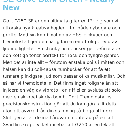
New
Cort G250 SE är den ultimata gitarren för dig som vill
utforska nya kreativa höjder – för både nybörjare och
proffs. Med sin kombination av HSS-pickuper och
tremolostall ger den här gitarren en otrolig bredd av
ljudmöjligheter. En chunky humbucker ger definierade
och köttiga toner perfekt för rock och tyngre genrer.
Men det är inte allt – förutom enstaka coils i mitten och
halsen kan du coil-tapsa humbucker för att få ett
tunnare plinkigare ljud som passar olika musikstilar. Och
så har vi tremolostalln! Det finns inget roligare än att
injicera en våg av vibrato i en riff eller avsluta ett solo
med en akrobatisk dykbomb. Cort Tremolostallns
precisionskonstruktion gör att du kan göra allt detta
utan att avvika från din stämning så börja utforska!
Slutligen är all denna hårdvara monterad på en lätt
Svartlindkropp vilket innebär att G250 är en lek att