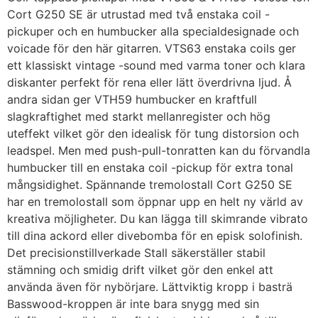
Cort G250 SE är utrustad med två enstaka coil -
pickuper och en humbucker alla specialdesignade och
voicade för den här gitarren. VTS63 enstaka coils ger
ett klassiskt vintage -sound med varma toner och klara
diskanter perfekt för rena eller lätt överdrivna ljud. Å
andra sidan ger VTH59 humbucker en kraftfull
slagkraftighet med starkt mellanregister och hög
uteffekt vilket gör den idealisk för tung distorsion och
leadspel. Men med push-pull-tonratten kan du förvandla
humbucker till en enstaka coil -pickup för extra tonal
mångsidighet. Spännande tremolostall Cort G250 SE
har en tremolostall som öppnar upp en helt ny värld av
kreativa möjligheter. Du kan lägga till skimrande vibrato
till dina ackord eller divebomba för en episk solofinish.
Det precisionstillverkade Stall säkerställer stabil
stämning och smidig drift vilket gör den enkel att
använda även för nybörjare. Lättviktig kropp i basträ
Basswood-kroppen är inte bara snygg med sin