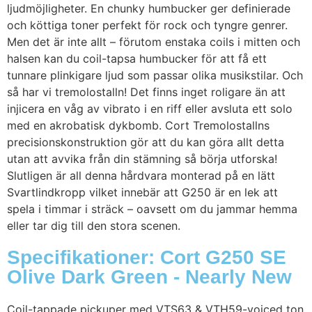
ljudmöjligheter. En chunky humbucker ger definierade
och köttiga toner perfekt för rock och tyngre genrer.
Men det är inte allt – förutom enstaka coils i mitten och
halsen kan du coil-tapsa humbucker för att få ett
tunnare plinkigare ljud som passar olika musikstilar. Och
så har vi tremolostalln! Det finns inget roligare än att
injicera en våg av vibrato i en riff eller avsluta ett solo
med en akrobatisk dykbomb. Cort Tremolostallns
precisionskonstruktion gör att du kan göra allt detta
utan att avvika från din stämning så börja utforska!
Slutligen är all denna hårdvara monterad på en lätt
Svartlindkropp vilket innebär att G250 är en lek att
spela i timmar i sträck – oavsett om du jammar hemma
eller tar dig till den stora scenen.
Specifikationer: Cort G250 SE
Olive Dark Green - Nearly New
Coil-tappade pickuper med VTS63 & VTH59-voiced ton