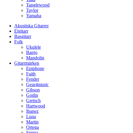
Tanglewood
Taylor
Yamaha
Akustiska Gitarrer
Elgitarr
Basgitarr
Folk
Ukulele
Banjo
Mandolin
Gitarrmärken
Epiphone
Faith
Fender
Gear4music
Gibson
Godin
Gretsch
Hartwood
Ibanez
Luna
Martin
Ortega
Sigma