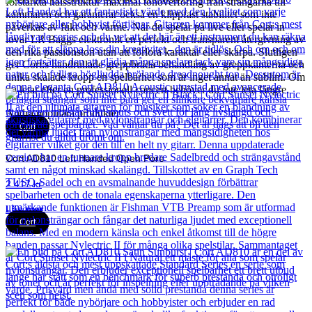
förstärkta halsstruktur maximal tonöverföring från strängarna till
kammaren och garanterar också en klippfast stabilitet som inte
påverkas av fukt och värme. När du spelar på live eller spelar in
lovar LR Baggs elektronik en perfekt och transparent återgivning av
den rika passionston utan att förlora karaktär eller skärpa. Slutligen
ger Cort:s handrullade greppbräda behandling av greppkanterna och
unika skalade kropp en spelbarhet som är inget annat än sublim. Om
du letar efter en professionell concert behöver du inte leta längre.
Andra populära produkter
Cort
Cort AD810 Left Handed Open Pore
2 417
kr
Läs mer
Cort