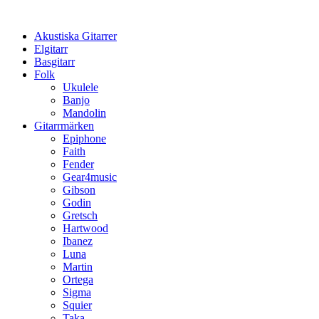
Hoppa
till
Akustiska Gitarrer
innehåll
Elgitarr
Basgitarr
Folk
Ukulele
Banjo
Mandolin
Gitarrmärken
Epiphone
Faith
Fender
Gear4music
Gibson
Godin
Gretsch
Hartwood
Ibanez
Luna
Martin
Ortega
Sigma
Squier
Taka