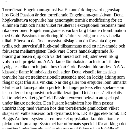
Torrefierad Engelmann-granskiva En anmärkningsvärd egenskap
hos Gold Passion är den torrefierade Engelmann-granskivan. Detta
högkvalitativa toppvirke har genomgått termisk modifiering för att
eliminera fukt och harts vilket resulterar i exceptionell resonans med
rika övertoner. Engelmanngranens vackra färg blonde i kombination
med Gold Passions torrefiering förstärker ytterligare dess visuella
tilltal. Eftersom det är ett massivt träslag kan du förvänta dig en
tydlig och uttrycksfull high-end tillsammans med ett närvarande och
fokuserat mellanregister. Tack vare Cort:s handskulpterade X-
bracing är basen djup och väldefinierad och erbjuder även riklig
volym och projektion. AAA flame lönnbaksida och sidor Till den
lyxiga estetiken och ljudet hos Cort Gold Passion bidrar dess AAA-
klassade flame lönnbaksida och sidor. Detta visuellt fantastiska
tonvirke har ett tredimensionellt utseende med en lockig ådring som
fångar ögat från alla vinklar. När det gäller ton erbjuder lönn utmärkt
klarhet och tonseparation perfekt för fingerpickers eller spelare som
letar efter ett responsivt och artikulerat ljud. Det är också ett relativt
lätt tonvirke vilket gör Gold Passion extremt bekväm att spela på
under längre perioder. Den ljusare karaktären hos lönn passar
utmärkt ihop med värmen hos den torrefierade granlocken vilket
skapar en välbalanserad och dynamisk ton. LR Baggs elektronik LR
Baggs Anthem -system är en mycket uppskattad kombination av
pickup och preamp. Systemet har utformats speciellt för att fånga det
naturliga ljudet hos akustiska gitarrer med fokus på att behålla all