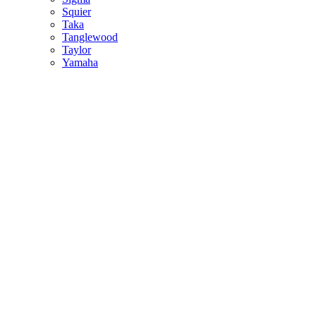
Squier
Taka
Tanglewood
Taylor
Yamaha