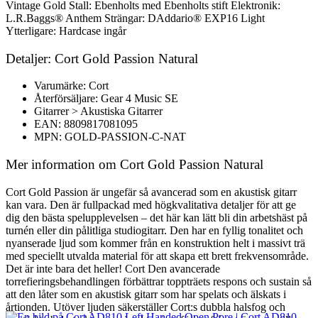
Vintage Gold Stall: Ebenholts med Ebenholts stift Elektronik:
L.R.Baggs® Anthem Strängar: DAddario® EXP16 Light
Ytterligare: Hardcase ingår
Detaljer: Cort Gold Passion Natural
Varumärke: Cort
Återförsäljare: Gear 4 Music SE
Gitarrer > Akustiska Gitarrer
EAN: 8809817081095
MPN: GOLD-PASSION-C-NAT
Mer information om Cort Gold Passion Natural
Cort Gold Passion är ungefär så avancerad som en akustisk gitarr
kan vara. Den är fullpackad med högkvalitativa detaljer för att ge
dig den bästa spelupplevelsen – det här kan lätt bli din arbetshäst på
turnén eller din pålitliga studiogitarr. Den har en fyllig tonalitet och
nyanserade ljud som kommer från en konstruktion helt i massivt trä
med speciellt utvalda material för att skapa ett brett frekvensområde.
Det är inte bara det heller! Cort Den avancerade
torrefieringsbehandlingen förbättrar toppträets respons och sustain så
att den låter som en akustisk gitarr som har spelats och älskats i
årtionden. Utöver ljuden säkerställer Cort:s dubbla halsfog och