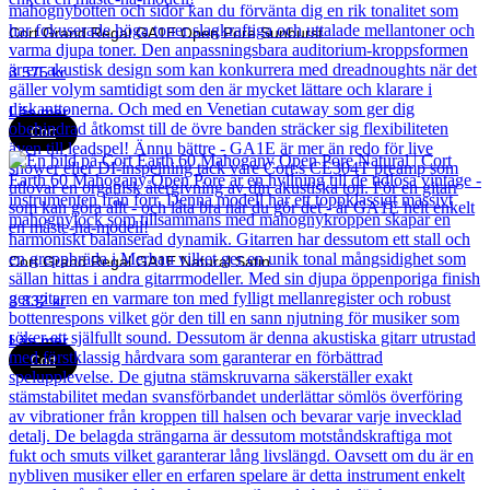
Cort Grand Regal GA1E Open Pore Sunburst
3 575
kr
Läs mer
Cort
Cort Grand Regal GA1E Natural Satin
3 832
kr
Läs mer
Cort