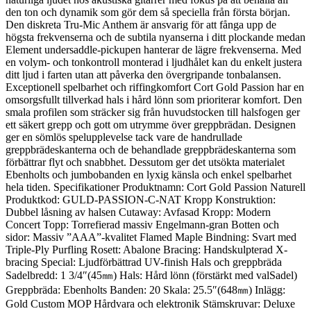
den ton och dynamik som gör dem så speciella från första början.
Den diskreta Tru-Mic Anthem är ansvarig för att fånga upp de
högsta frekvenserna och de subtila nyanserna i ditt plockande medan
Element undersaddle-pickupen hanterar de lägre frekvenserna. Med
en volym- och tonkontroll monterad i ljudhålet kan du enkelt justera
ditt ljud i farten utan att påverka den övergripande tonbalansen.
Exceptionell spelbarhet och riffingkomfort Cort Gold Passion har en
omsorgsfullt tillverkad hals i hård lönn som prioriterar komfort. Den
smala profilen som sträcker sig från huvudstocken till halsfogen ger
ett säkert grepp och gott om utrymme över greppbrädan. Designen
ger en sömlös spelupplevelse tack vare de handrullade
greppbrädeskanterna och de behandlade greppbrädeskanterna som
förbättrar flyt och snabbhet. Dessutom ger det utsökta materialet
Ebenholts och jumbobanden en lyxig känsla och enkel spelbarhet
hela tiden. Specifikationer Produktnamn: Cort Gold Passion Naturell
Produktkod: GULD-PASSION-C-NAT Kropp Konstruktion:
Dubbel låsning av halsen Cutaway: Avfasad Kropp: Modern
Concert Topp: Torrefierad massiv Engelmann-gran Botten och
sidor: Massiv ”AAA”-kvalitet Flamed Maple Bindning: Svart med
Triple-Ply Purfling Rosett: Abalone Bracing: Handskulpterad X-
bracing Special: Ljudförbättrad UV-finish Hals och greppbräda
Sadelbredd: 1 3/4″(45㎜) Hals: Hård lönn (förstärkt med valSadel)
Greppbräda: Ebenholts Banden: 20 Skala: 25.5″(648㎜) Inlägg:
Gold Custom MOP Hårdvara och elektronik Stämskruvar: Deluxe