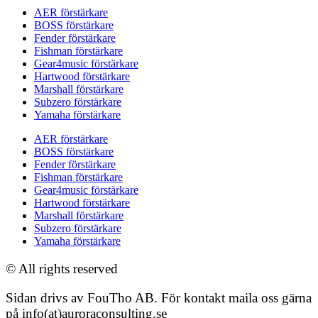
AER förstärkare
BOSS förstärkare
Fender förstärkare
Fishman förstärkare
Gear4music förstärkare
Hartwood förstärkare
Marshall förstärkare
Subzero förstärkare
Yamaha förstärkare
AER förstärkare
BOSS förstärkare
Fender förstärkare
Fishman förstärkare
Gear4music förstärkare
Hartwood förstärkare
Marshall förstärkare
Subzero förstärkare
Yamaha förstärkare
© All rights reserved
Sidan drivs av FouTho AB. För kontakt maila oss gärna
på info(at)auroraconsulting.se