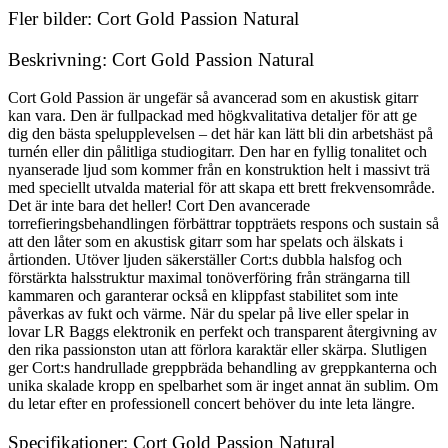
Fler bilder: Cort Gold Passion Natural
Beskrivning: Cort Gold Passion Natural
Cort Gold Passion är ungefär så avancerad som en akustisk gitarr
kan vara. Den är fullpackad med högkvalitativa detaljer för att ge
dig den bästa spelupplevelsen – det här kan lätt bli din arbetshäst på
turnén eller din pålitliga studiogitarr. Den har en fyllig tonalitet och
nyanserade ljud som kommer från en konstruktion helt i massivt trä
med speciellt utvalda material för att skapa ett brett frekvensområde.
Det är inte bara det heller! Cort Den avancerade
torrefieringsbehandlingen förbättrar toppträets respons och sustain så
att den låter som en akustisk gitarr som har spelats och älskats i
årtionden. Utöver ljuden säkerställer Cort:s dubbla halsfog och
förstärkta halsstruktur maximal tonöverföring från strängarna till
kammaren och garanterar också en klippfast stabilitet som inte
påverkas av fukt och värme. När du spelar på live eller spelar in
lovar LR Baggs elektronik en perfekt och transparent återgivning av
den rika passionston utan att förlora karaktär eller skärpa. Slutligen
ger Cort:s handrullade greppbräda behandling av greppkanterna och
unika skalade kropp en spelbarhet som är inget annat än sublim. Om
du letar efter en professionell concert behöver du inte leta längre.
Specifikationer: Cort Gold Passion Natural