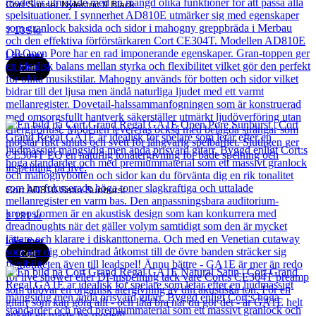
Cort Sunset Nylectric II Black
7 135
kr
Läs mer
Cort
Cort AD810 Satin Sunburst
2 131
kr
Läs mer
Cort