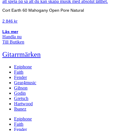
Cort Earth 60 Mahogany Open Pore Natural
2 846
kr
Läs mer
Handla nu
Till Butiken
Gitarrmärken
Epiphone
Faith
Fender
Gear4music
Gibson
Godin
Gretsch
Hartwood
Ibanez
Epiphone
Faith
Fender