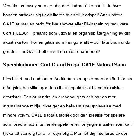
Venetian cutaway som ger dig obehindrad åtkomst till de övre
banden sträcker sig flexibiliteten även till leadspel! Ännu bättre –
GA1E är mer än redo för live shower eller DI-inspelning tack vare
Cort:s CE304T preamp som utlovar en organisk återgivning av din
akustiska ton. För en gitarr som kan göra allt – och låta bra när du
gör det – är GA1E helt enkelt en måste-ha-modell!
Specifikationer: Cort Grand Regal GA1E Natural Satin
Flexibilitet med auditorium Auditorium-kroppsformen är känd för sin
mångsidighet vilket gör den till ett populärt val bland akustiska
gitarrister. Den är mindre än dreadnoughts och har en mer
avsmalnande midja vilket ger en bekväm spelupplevelse med
mindre volym. GA1E:s totala storlek gör den idealisk för spelare
som föredrar att sitta när de spelar eller för yngre musiker som kan
tycka att större gitarrer är otympliga. Men låt dig inte luras av den