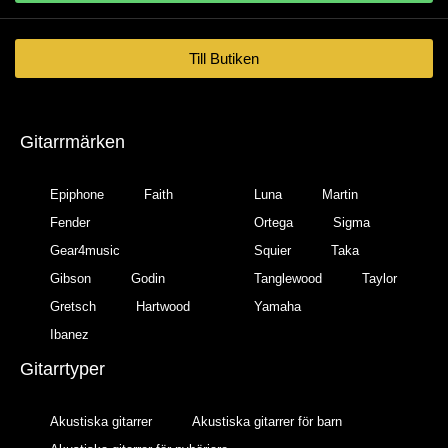
Till Butiken
Gitarrmärken
Epiphone
Faith
Luna
Martin
Fender
Ortega
Sigma
Gear4music
Squier
Taka
Gibson
Godin
Tanglewood
Taylor
Gretsch
Hartwood
Yamaha
Ibanez
Gitarrtyper
Akustiska gitarrer
Akustiska gitarrer för barn