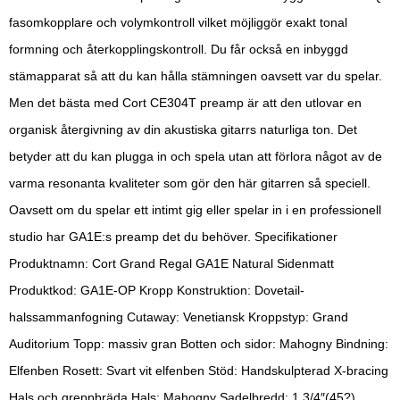
fasomkopplare och volymkontroll vilket möjliggör exakt tonal
formning och återkopplingskontroll. Du får också en inbyggd
stämapparat så att du kan hålla stämningen oavsett var du spelar.
Men det bästa med Cort CE304T preamp är att den utlovar en
organisk återgivning av din akustiska gitarrs naturliga ton. Det
betyder att du kan plugga in och spela utan att förlora något av de
varma resonanta kvaliteter som gör den här gitarren så speciell.
Oavsett om du spelar ett intimt gig eller spelar in i en professionell
studio har GA1E:s preamp det du behöver. Specifikationer
Produktnamn: Cort Grand Regal GA1E Natural Sidenmatt
Produktkod: GA1E-OP Kropp Konstruktion: Dovetail-
halssammanfogning Cutaway: Venetiansk Kroppstyp: Grand
Auditorium Topp: massiv gran Botten och sidor: Mahogny Bindning:
Elfenben Rosett: Svart vit elfenben Stöd: Handskulpterad X-bracing
Hals och greppbräda Hals: Mahogny Sadelbredd: 1 3/4″(45?)