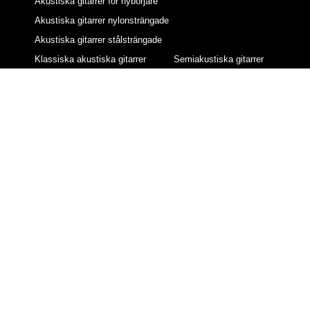
Akustiska gitarrer för nybörjare
Akustiska gitarrer nylonsträngade
Akustiska gitarrer stålsträngade
Klassiska akustiska gitarrer
Semiakustiska gitarrer
12-strängade akustiska gitarrer
Gitarrförstärkare
AER förstärkare
BOSS förstärkare
Fender förstärkare
Fishman förstärkare
Gear4music förstärkare
Hartwood förstärkare
Marshall förstärkare
Subzero förstärkare
Yamaha förstärkare
© All rights reserved
Sidan drivs av FouTho AB. För kontakt maila oss gärna på
info(at)auroraconsulting.se