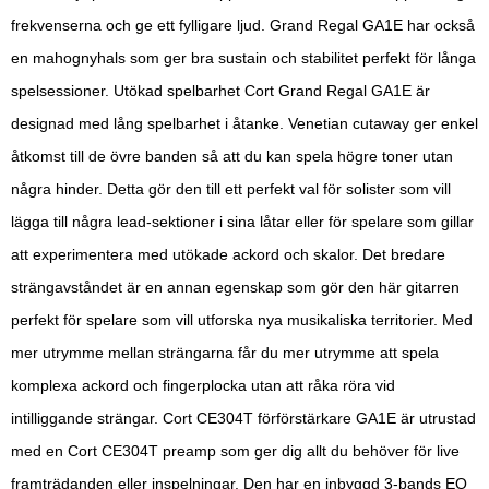
frekvenserna och ge ett fylligare ljud. Grand Regal GA1E har också
en mahognyhals som ger bra sustain och stabilitet perfekt för långa
spelsessioner. Utökad spelbarhet Cort Grand Regal GA1E är
designad med lång spelbarhet i åtanke. Venetian cutaway ger enkel
åtkomst till de övre banden så att du kan spela högre toner utan
några hinder. Detta gör den till ett perfekt val för solister som vill
lägga till några lead-sektioner i sina låtar eller för spelare som gillar
att experimentera med utökade ackord och skalor. Det bredare
strängavståndet är en annan egenskap som gör den här gitarren
perfekt för spelare som vill utforska nya musikaliska territorier. Med
mer utrymme mellan strängarna får du mer utrymme att spela
komplexa ackord och fingerplocka utan att råka röra vid
intilliggande strängar. Cort CE304T förförstärkare GA1E är utrustad
med en Cort CE304T preamp som ger dig allt du behöver för live
framträdanden eller inspelningar. Den har en inbyggd 3-bands EQ