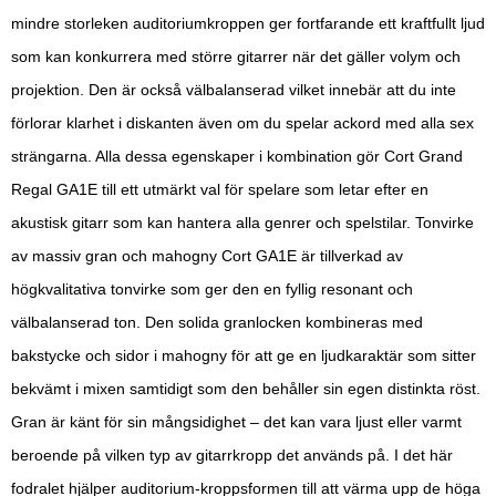
mindre storleken auditoriumkroppen ger fortfarande ett kraftfullt ljud
som kan konkurrera med större gitarrer när det gäller volym och
projektion. Den är också välbalanserad vilket innebär att du inte
förlorar klarhet i diskanten även om du spelar ackord med alla sex
strängarna. Alla dessa egenskaper i kombination gör Cort Grand
Regal GA1E till ett utmärkt val för spelare som letar efter en
akustisk gitarr som kan hantera alla genrer och spelstilar. Tonvirke
av massiv gran och mahogny Cort GA1E är tillverkad av
högkvalitativa tonvirke som ger den en fyllig resonant och
välbalanserad ton. Den solida granlocken kombineras med
bakstycke och sidor i mahogny för att ge en ljudkaraktär som sitter
bekvämt i mixen samtidigt som den behåller sin egen distinkta röst.
Gran är känt för sin mångsidighet – det kan vara ljust eller varmt
beroende på vilken typ av gitarrkropp det används på. I det här
fodralet hjälper auditorium-kroppsformen till att värma upp de höga