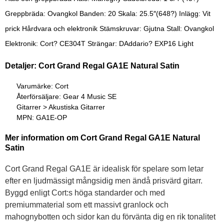
Greppbräda: Ovangkol Banden: 20 Skala: 25.5″(648?) Inlägg: Vit
prick Hårdvara och elektronik Stämskruvar: Gjutna Stall: Ovangkol
Elektronik: Cort? CE304T Strängar: DAddario? EXP16 Light
Detaljer: Cort Grand Regal GA1E Natural Satin
Varumärke: Cort
Återförsäljare: Gear 4 Music SE
Gitarrer > Akustiska Gitarrer
MPN: GA1E-OP
Mer information om Cort Grand Regal GA1E Natural
Satin
Cort Grand Regal GA1E är idealisk för spelare som letar
efter en ljudmässigt mångsidig men ändå prisvärd gitarr.
Byggd enligt Cort:s höga standarder och med
premiummaterial som ett massivt granlock och
mahognybotten och sidor kan du förvänta dig en rik tonalitet