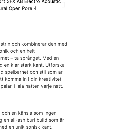
dustrin och kombinerar den med
onik och en helt
örnet – ta språnget. Med en
d en klar stark kant. Utforska
ud spelbarhet och stil som är
 komma in i din kreativitet.
elar. Hela natten varje natt.
ik och en känsla som ingen
 en all-ash burl build som är
med en unik sonisk kant.