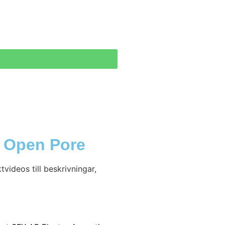
l Open Pore
videos till beskrivningar,