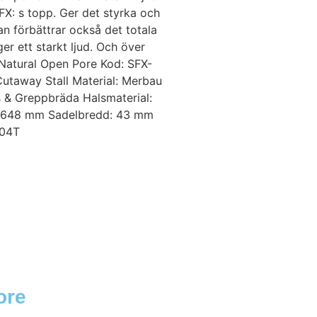
FX: s topp. Ger det styrka och
an förbättrar också det totala
er ett starkt ljud. Och över
 Natural Open Pore Kod: SFX-
Cutaway Stall Material: Merbau
s & Greppbräda Halsmaterial:
d: 648 mm Sadelbredd: 43 mm
304T
ore