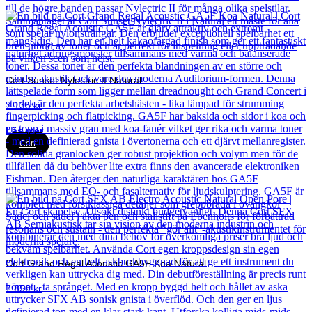
Cort Sunset Nylectric II Natural
7 135
kr
Läs mer
Cort
Cort Grand Regal Acoustic GA5F Koa Natural
7 850
kr