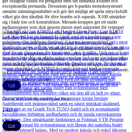
ger oslagbar valuta för pengarna med sin utmärkta kvalitet och
exceptionella prestanda. Dessutom ger 6-punkts tremolosystemet
utmärkt stämningsstabilitet och gör det möjligt att spela uttrycksfullt
vilket gör den idealisk för dive bombs och squeals. X100 utmärker
sig i både ton och konstruktion. Meranti-kroppen ger ett starkt
mellanregister som skär genom mixen med auktoritet för rytmspel
samtidigt som den levererar söta höga toner för svävande lead-
melodier. Den ergonomiska kroppskonturen med ett elegant
konturerat armsnitt garanterar maximal komfort under långa
spelsessioner. Den hårda lönnhalsen ger stabilitet och ett kraftfullt
ljud medan greppbrädan i Jatoba förstärker gitarrens projektion och
framhäver de höga mellantonerna. Oavsett om du är nybörjare eller
medelmåttig spelare kommer den här gitarren att uppfylla alla dina
musikaliska behov och inspirera dig att nå nya höjder i ditt spelande.
Andra populära produkter
Cort
Cort AD810 Left Handed Open Pore
2 417
kr
Läs mer
Cort