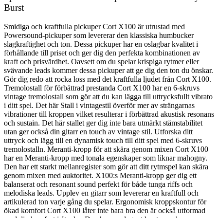
Burst
Smidiga och kraftfulla pickuper Cort X100 är utrustad med
Powersound-pickuper som levererar den klassiska humbucker
slagkraftighet och ton. Dessa pickuper har en oslagbar kvalitet i
förhållande till priset och ger dig den perfekta kombinationen av
kraft och prisvärdhet. Oavsett om du spelar krispiga rytmer eller
svävande leads kommer dessa pickuper att ge dig den ton du önskar.
Gör dig redo att rocka loss med det kraftfulla ljudet från Cort X100.
Tremolostall för förbättrad prestanda Cort X100 har en 6-skruvs
vintage tremolostall som gör att du kan lägga till uttrycksfullt vibrato
i ditt spel. Det här Stall i vintagestil överför mer av strängarnas
vibrationer till kroppen vilket resulterar i förbättrad akustisk resonans
och sustain. Det här stallet ger dig inte bara utmärkt stämstabilitet
utan ger också din gitarr en touch av vintage stil. Utforska ditt
uttryck och lägg till en dynamisk touch till ditt spel med 6-skruvs
tremolostalln. Meranti-kropp för att skära genom mixen Cort X100
har en Meranti-kropp med tonala egenskaper som liknar mahogny.
Den har ett starkt mellanregister som gör att ditt rytmspel kan skära
genom mixen med auktoritet. X100:s Meranti-kropp ger dig ett
balanserat och resonant sound perfekt för både tunga riffs och
melodiska leads. Upplev en gitarr som levererar en kraftfull och
artikulerad ton varje gång du spelar. Ergonomisk kroppskontur för
ökad komfort Cort X100 låter inte bara bra den är också utformad