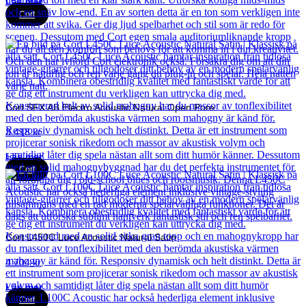
Läs mer
Cort
Cort SFX AB Electro Acoustic Natural Open Pore
3 418
kr
Läs mer
Cort
Cort L450C Luce Acoustic Natural Satin
4 704
kr
Läs mer
Cort