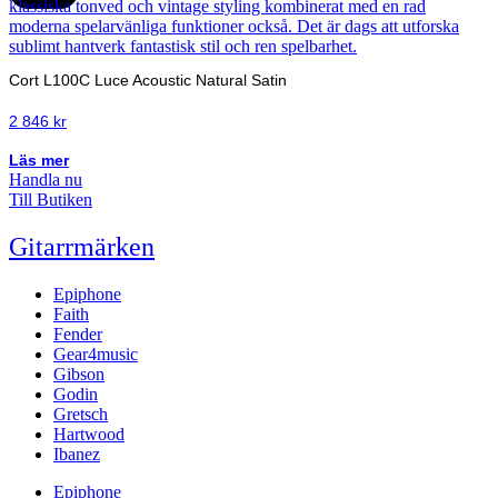
Cort L100C Luce Acoustic Natural Satin
2 846
kr
Läs mer
Handla nu
Till Butiken
Gitarrmärken
Epiphone
Faith
Fender
Gear4music
Gibson
Godin
Gretsch
Hartwood
Ibanez
Epiphone