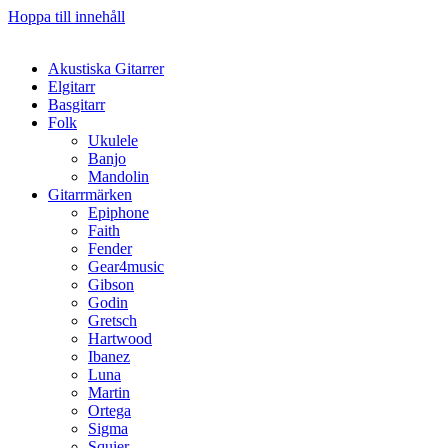
Hoppa till innehåll
Akustiska Gitarrer
Elgitarr
Basgitarr
Folk
Ukulele
Banjo
Mandolin
Gitarrmärken
Epiphone
Faith
Fender
Gear4music
Gibson
Godin
Gretsch
Hartwood
Ibanez
Luna
Martin
Ortega
Sigma
Squier