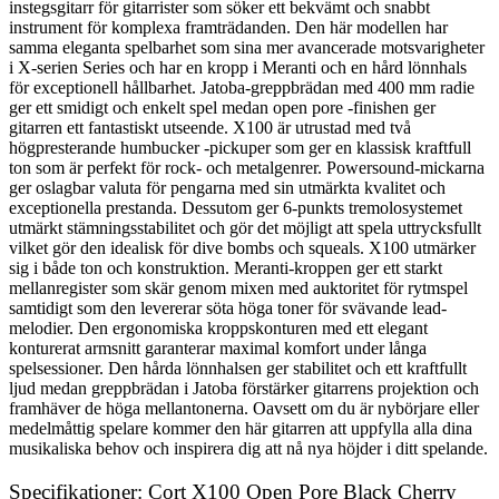
instegsgitarr för gitarrister som söker ett bekvämt och snabbt
instrument för komplexa framträdanden. Den här modellen har
samma eleganta spelbarhet som sina mer avancerade motsvarigheter
i X-serien Series och har en kropp i Meranti och en hård lönnhals
för exceptionell hållbarhet. Jatoba-greppbrädan med 400 mm radie
ger ett smidigt och enkelt spel medan open pore -finishen ger
gitarren ett fantastiskt utseende. X100 är utrustad med två
högpresterande humbucker -pickuper som ger en klassisk kraftfull
ton som är perfekt för rock- och metalgenrer. Powersound-mickarna
ger oslagbar valuta för pengarna med sin utmärkta kvalitet och
exceptionella prestanda. Dessutom ger 6-punkts tremolosystemet
utmärkt stämningsstabilitet och gör det möjligt att spela uttrycksfullt
vilket gör den idealisk för dive bombs och squeals. X100 utmärker
sig i både ton och konstruktion. Meranti-kroppen ger ett starkt
mellanregister som skär genom mixen med auktoritet för rytmspel
samtidigt som den levererar söta höga toner för svävande lead-
melodier. Den ergonomiska kroppskonturen med ett elegant
konturerat armsnitt garanterar maximal komfort under långa
spelsessioner. Den hårda lönnhalsen ger stabilitet och ett kraftfullt
ljud medan greppbrädan i Jatoba förstärker gitarrens projektion och
framhäver de höga mellantonerna. Oavsett om du är nybörjare eller
medelmåttig spelare kommer den här gitarren att uppfylla alla dina
musikaliska behov och inspirera dig att nå nya höjder i ditt spelande.
Specifikationer: Cort X100 Open Pore Black Cherry