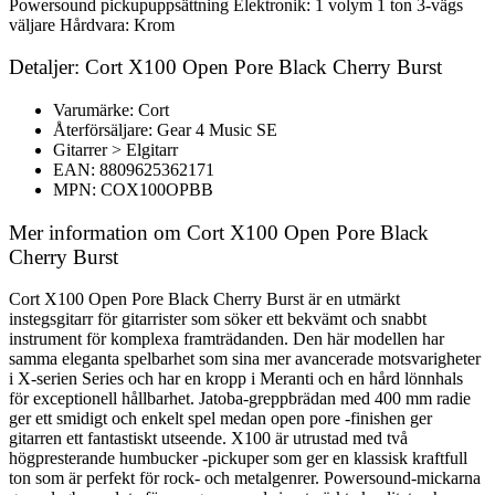
Powersound pickupuppsättning Elektronik: 1 volym 1 ton 3-vägs
väljare Hårdvara: Krom
Detaljer: Cort X100 Open Pore Black Cherry Burst
Varumärke: Cort
Återförsäljare: Gear 4 Music SE
Gitarrer > Elgitarr
EAN: 8809625362171
MPN: COX100OPBB
Mer information om Cort X100 Open Pore Black
Cherry Burst
Cort X100 Open Pore Black Cherry Burst är en utmärkt
instegsgitarr för gitarrister som söker ett bekvämt och snabbt
instrument för komplexa framträdanden. Den här modellen har
samma eleganta spelbarhet som sina mer avancerade motsvarigheter
i X-serien Series och har en kropp i Meranti och en hård lönnhals
för exceptionell hållbarhet. Jatoba-greppbrädan med 400 mm radie
ger ett smidigt och enkelt spel medan open pore -finishen ger
gitarren ett fantastiskt utseende. X100 är utrustad med två
högpresterande humbucker -pickuper som ger en klassisk kraftfull
ton som är perfekt för rock- och metalgenrer. Powersound-mickarna