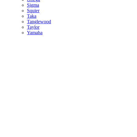
Sigma
Squier
Taka
Tanglewood
Taylor
Yamaha