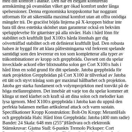
med din komfort i åtanke. Den har en elegant konturerad
armskärning på ovansidan vilket ger ökad komfort under långa
spelsessioner. Denna ergonomiska kroppskontur har noggrant
utformats för att säkerställa maximal komfort utan att offra onödiga
mängder trä. De graciöst böjda linjerna på X-kroppen bidrar inte
bara till dess estetiska skönhet utan garanterar också en bekväm
spelupplevelse för gitarrister på alla nivåer. Hals i hård lönn för
stabilitet och kraftfullt ljud X100:s hårda lönnhals ger dig
oöverträffad stabilitet och ett definierat kraftfullt ljud. Den robusta
halsen är byggd för att klara påfrestningarna vid frekvent spelande
samtidigt som den levererar en ton som kompletterar alla typer av
träkombinationer av kropp och greppbräda. Oavsett om du spelar
invecklade ackord eller blixtsnabba solon ger Cort X100:s hals i
hård lönn en solid grund för ditt spelande. Jatoba greppbräda för
stark projektion Greppbrädan på Cort X100 är tillverkad av Jatoba
ett tätt och styvt träslag som ger maximal hållbarhet och projektion.
Jatoba ger starka fundament och volymprojektion med tonvikt på de
höga mellanregistren. Det innebär att varje ton du spelar kommer att
klinga ut med klarhet och kraft så att dina solon och melodier kan
lysa igenom. Med X100:s greppbräda i Jatoba kan du uppnå den
perfekta balansen mellan artikulerad attack och varm sustain.
Specifikationer Kropp Konstruktion: Bolt-On Kropp: MerantiHals
och greppbräda Hals: Hård lönn Greppbräda: Jatoba (400 mm radie)
Bandet: 24 Skala: 648 mm (255″)Hårdvara och elektronik
Stämskruvar: Gjutna Stall: 6-punkts Tremolo Pickuper: Cort