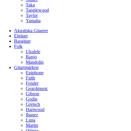
Taka
Tanglewood
Taylor
Yamaha
Akustiska Gitarrer
Elgitarr
Basgitarr
Folk
Ukulele
Banjo
Mandolin
Gitarrmärken
Epiphone
Faith
Fender
Gear4music
Gibson
Godin
Gretsch
Hartwood
Ibanez
Luna
Martin
Ortega