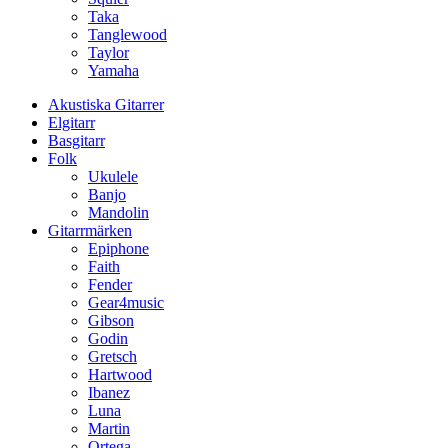
Taka
Tanglewood
Taylor
Yamaha
Akustiska Gitarrer
Elgitarr
Basgitarr
Folk
Ukulele
Banjo
Mandolin
Gitarrmärken
Epiphone
Faith
Fender
Gear4music
Gibson
Godin
Gretsch
Hartwood
Ibanez
Luna
Martin
Ortega