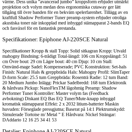
värme. Dess unika ”avancerad jumbo” kroppsform erbjuder utmärkt
projektion och volym medan dess ergonomiska cutaway ger lätt
tillgång till övre banden för en bekväm spelerfarenhet. Tillägg av en
kraftfull Shadow Performer Tuner preamp-system erbjuder otroliga
akustiska toner när inkopplad med inbyggd stämapparat 2-bands EQ
och fasväxel för en fantastisk prestanda.
Specifikationer: Epiphone AJ-220SCE Natural
Specifikationer Kropp & stall Topp: Solid sitkagran Kropp: Utvald
mahogny Bindning: 6-trådigt Total-längd: 106 cm Kroppslängd: 51
cm Övre bout: 29 cm Lägre bout: 40 cm Djup: 10 cm Stall:
Omvänd-mage Sadel: Kompenserade; PVC Konstruktion: Set-hals
Finish: Natural Hals & greppbräda Hals: Mahogny Profil: SlimTaper
D-form Scale: 25.5 tum Greppbräda: Rosenträ Radie: 12 tum Band:
20 Medium Jumbo Inlägg: Prickar Sadelbredd: 168 tum Elektronik
& hårdvara Pickup: NanoFlexTM lågohmig Preamp: Shadow
Performer Tuner Kontroller: Master volym fas (Feedback
avbokning) Diskant EQ Bas EQ Tuner/Mute-knapp inbyggd
kromatisk stämapparat Effekt: 2 x 2032 litium-batterier Maskin
huvuden: Förseglade pressgjutna; Baserat på 14:1 Plektrumskydd:
Simulerade Tortoise m/ Metal ” E Hårdvara: Nickel Strängar:
DAddario 12 16 25 34 41 53
Detaljer: Epiphone AJ-220SCE Natural