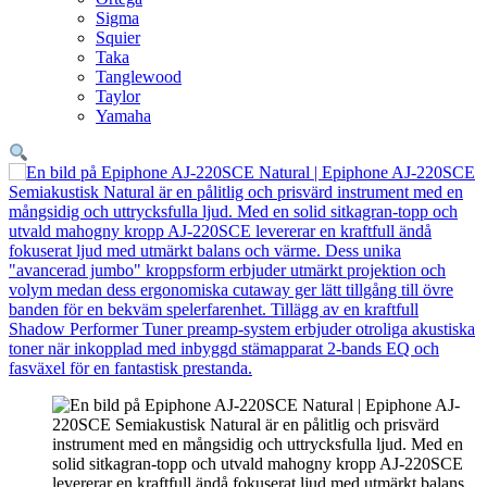
Sigma
Squier
Taka
Tanglewood
Taylor
Yamaha