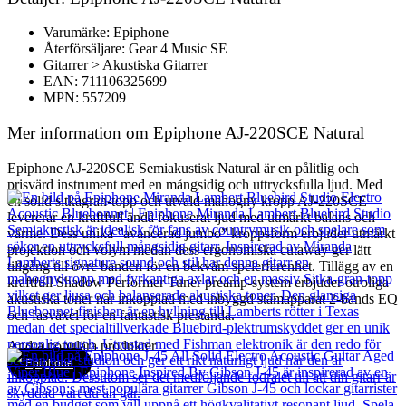
Varumärke: Epiphone
Återförsäljare: Gear 4 Music SE
Gitarrer > Akustiska Gitarrer
EAN: 711106325699
MPN: 557209
Mer information om Epiphone AJ-220SCE Natural
Epiphone AJ-220SCE Semiakustisk Natural är en pålitlig och
prisvärd instrument med en mångsidig och uttrycksfulla ljud. Med
en solid sitkagran-topp och utvald mahogny kropp AJ-220SCE
levererar en kraftfull ändå fokuserat ljud med utmärkt balans och
värme. Dess unika ”avancerad jumbo” kroppsform erbjuder utmärkt
projektion och volym medan dess ergonomiska cutaway ger lätt
tillgång till övre banden för en bekväm spelerfarenhet. Tillägg av en
kraftfull Shadow Performer Tuner preamp-system erbjuder otroliga
akustiska toner när inkopplad med inbyggd stämapparat 2-bands EQ
och fasväxel för en fantastisk prestanda.
Andra populära produkter
Epiphone