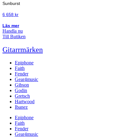
Sunburst
6 658
kr
Läs mer
Handla nu
Till Butiken
Gitarrmärken
Epiphone
Faith
Fender
Gear4music
Gibson
Godin
Gretsch
Hartwood
Ibanez
Epiphone
Faith
Fender
Gear4music