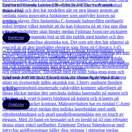
Epiphone Miranda Lambert Bluebird Studio Electro Acoustic
Bluebonnet
9 709
kr
Läs mer
Epiphone
Epiphone J-45 All Solid Electro Acoustic Guitar Aged Viper Blue
9 995
kr
Läs mer
Epiphone