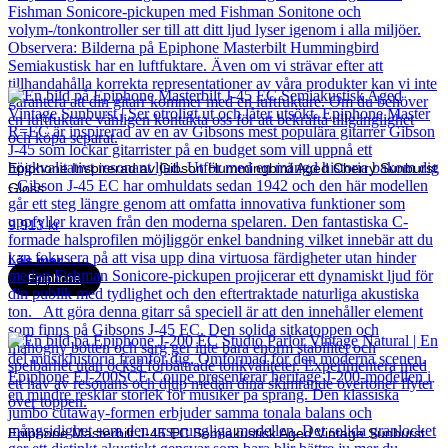
Epiphone Inspirerad av Gibson Hummingbird Aged Cherry Sunburst
Gloss
9 913
kr
Läs mer
Epiphone
Epiphone Masterbilt J-45 EC Semiakustisk Aged Vintage Sunburst