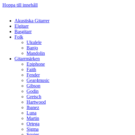
Hoppa till innehåll
Akustiska Gitarrer
Elgitarr
Basgitarr
Folk
Ukulele
Banjo
Mandolin
Gitarrmärken
Epiphone
Faith
Fender
Gear4music
Gibson
Godin
Gretsch
Hartwood
Ibanez
Luna
Martin
Ortega
Sigma
Squier