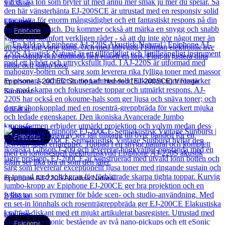
9 035
kr
Läs mer
Epiphone
Epiphone J-200 EC Studio Left Handed (EJ-200SCE) Vintage
Sunburst
6 658
kr
Läs mer
Epiphone
Epiphone AJ-220S Akustisk Natural
3 593
kr
Läs mer
Epiphone