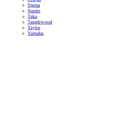
Sigma
Squier
Taka
Tanglewood
Taylor
Yamaha