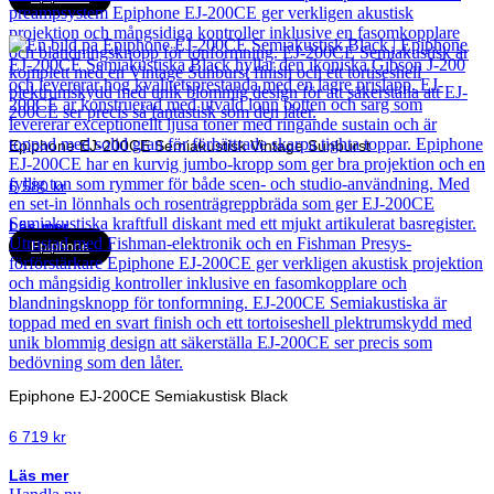
Epiphone EJ-200CE Semiakustisk Vintage Sunburst
6 580
kr
Läs mer
Epiphone
Epiphone EJ-200CE Semiakustisk Black
6 719
kr
Läs mer