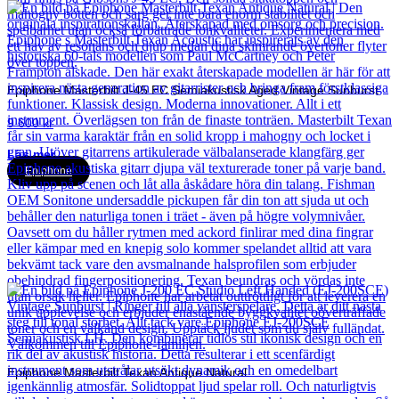
Epiphone Masterbilt J-45 EC Semiakustisk Aged Vintage Sunburst
9 600
kr
Läs mer
Epiphone
Epiphone Masterbilt Texan Antique Natural