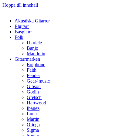
Hoppa till innehåll
Akustiska Gitarrer
Elgitarr
Basgitarr
Folk
Ukulele
Banjo
Mandolin
Gitarrmärken
Epiphone
Faith
Fender
Gear4music
Gibson
Godin
Gretsch
Hartwood
Ibanez
Luna
Martin
Ortega
Sigma
Squier