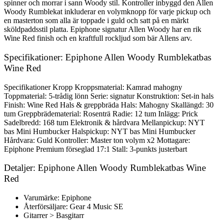
spinner och morrar i sann Woody stil. Kontroller inbyggd den Allen
Woody Rumblekat inkluderar en volymknopp för varje pickup och
en masterton som alla är toppade i guld och satt på en märkt
sköldpaddsstil platta. Epiphone signatur Allen Woody har en rik
Wine Red finish och en kraftfull rockljud som bär Allens arv.
Specifikationer: Epiphone Allen Woody Rumblekatbas
Wine Red
Specifikationer Kropp Kroppsmaterial: Kamrad mahogny
Toppmaterial: 5-trådig lönn Serie: signatur Konstruktion: Set-in hals
Finish: Wine Red Hals & greppbräda Hals: Mahogny Skallängd: 30
tum Greppbrädematerial: Rosenträ Radie: 12 tum Inlägg: Prick
Sadelbredd: 168 tum Elektronik & hårdvara Mellanpickup: NYT
bas Mini Humbucker Halspickup: NYT bas Mini Humbucker
Hårdvara: Guld Kontroller: Master ton volym x2 Mottagare:
Epiphone Premium förseglad 17:1 Stall: 3-punkts justerbart
Detaljer: Epiphone Allen Woody Rumblekatbas Wine
Red
Varumärke: Epiphone
Återförsäljare: Gear 4 Music SE
Gitarrer > Basgitarr