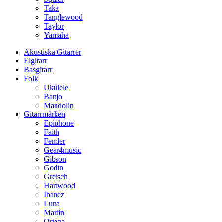
Taka
Tanglewood
Taylor
Yamaha
Akustiska Gitarrer
Elgitarr
Basgitarr
Folk
Ukulele
Banjo
Mandolin
Gitarrmärken
Epiphone
Faith
Fender
Gear4music
Gibson
Godin
Gretsch
Hartwood
Ibanez
Luna
Martin
Ortega