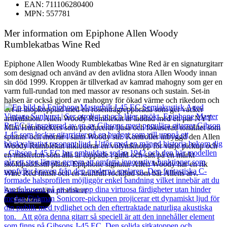
EAN: 711106280400
MPN: 557781
Mer information om Epiphone Allen Woody
Rumblekatbas Wine Red
Epiphone Allen Woody Rumblekatbas Wine Red är en signaturgitarr
som designad och använd av den avlidna stora Allen Woody innan
sin död 1999. Kroppen är tillverkad av kamrad mahogny som ger en
varm full-rundad ton med massor av resonans och sustain. Set-in
halsen är också gjord av mahogny för ökad värme och rikedom och
det är ihopkopplad med en rosenträgreppbräda som ger vacker
artikulation. Allen Woody Rumblekat är laddad med ett par NYT
Mini Humbuckers som producerar ljusa och fokuserad tonalitet som
spinner och morrar i sann Woody stil. Kontroller inbyggd den Allen
Woody Rumblekat inkluderar en volymknopp för varje pickup och
en masterton som alla är toppade i guld och satt på en märkt
sköldpaddsstil platta. Epiphone signatur Allen Woody har en rik
Wine Red finish och en kraftfull rockljud som bär Allens arv.
Andra populära produkter
Epiphone