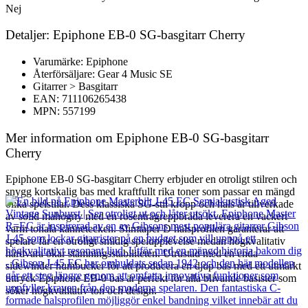
Nej
Detaljer: Epiphone EB-0 SG-basgitarr Cherry
Varumärke: Epiphone
Återförsäljare: Gear 4 Music SE
Gitarrer > Basgitarr
EAN: 711106265438
MPN: 557199
Mer information om Epiphone EB-0 SG-basgitarr
Cherry
Epiphone EB-0 SG-basgitarr Cherry erbjuder en otroligt stilren och
snygg kortskalig bas med kraftfullt rika toner som passar en mängd
olika spelstilar. Dess klassiska SG-stil kropp och hals är tillverkade
av solid mahogny med en rosenträgreppbräda leverera en vackert
varm tonala kännetecken. Slimtaper D halsprofilen garanterar att
spelare får en otroligt smidig spelupplevelse medan högkvalitativ
hårdvara ökar stämningsstabiliteten. Utrustad med en enda
sidewinder humbucker för att producera en djup bas med ett utmärkt
uttryck Epiphone EB-0 bas är perfekt för alla blivande basister som
söker högkvalitativ ton och design.