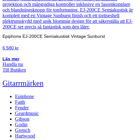
Epiphone EJ-200CE Semiakustisk Vintage Sunburst
6 580
kr
Läs mer
Handla nu
Till Butiken
Gitarrmärken
Epiphone
Faith
Fender
Gear4music
Gibson
Godin
Gretsch
Hartwood