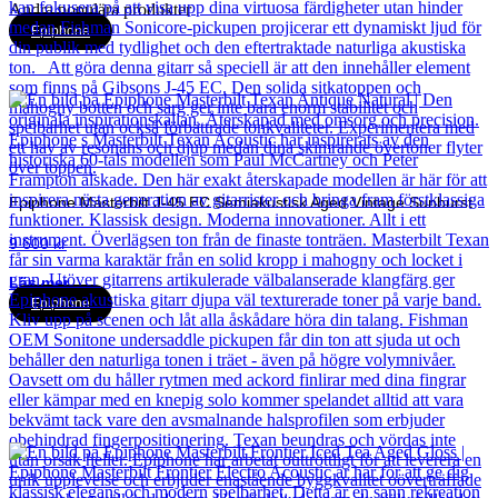
Andra populära produkter
Epiphone
Epiphone Masterbilt J-45 EC Semiakustisk Aged Vintage Sunburst
9 600
kr
Läs mer
Epiphone