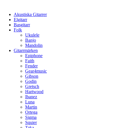
Hoppa
till
Akustiska Gitarrer
innehåll
Elgitarr
Basgitarr
Folk
Ukulele
Banjo
Mandolin
Gitarrmärken
Epiphone
Faith
Fender
Gear4music
Gibson
Godin
Gretsch
Hartwood
Ibanez
Luna
Martin
Ortega
Sigma
Squier
Taka