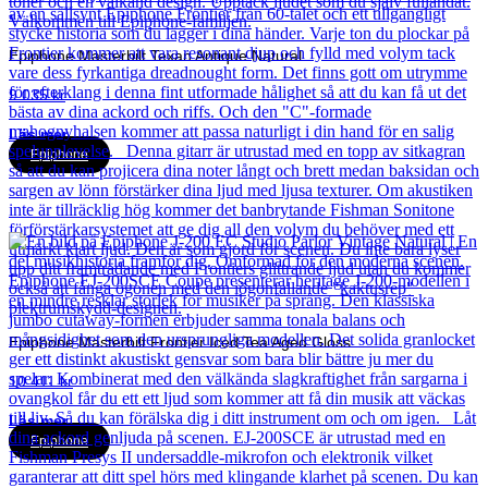
Epiphone Masterbilt Texan Antique Natural
9 035
kr
Läs mer
Epiphone
Epiphone Masterbilt Frontier Iced Tea Aged Gloss
10 411
kr
Läs mer
Epiphone