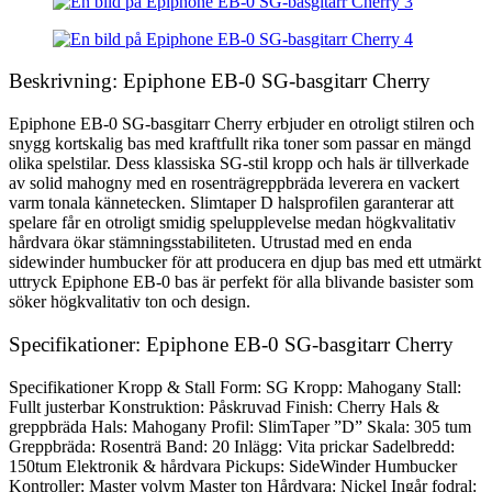
Beskrivning: Epiphone EB-0 SG-basgitarr Cherry
Epiphone EB-0 SG-basgitarr Cherry erbjuder en otroligt stilren och
snygg kortskalig bas med kraftfullt rika toner som passar en mängd
olika spelstilar. Dess klassiska SG-stil kropp och hals är tillverkade
av solid mahogny med en rosenträgreppbräda leverera en vackert
varm tonala kännetecken. Slimtaper D halsprofilen garanterar att
spelare får en otroligt smidig spelupplevelse medan högkvalitativ
hårdvara ökar stämningsstabiliteten. Utrustad med en enda
sidewinder humbucker för att producera en djup bas med ett utmärkt
uttryck Epiphone EB-0 bas är perfekt för alla blivande basister som
söker högkvalitativ ton och design.
Specifikationer: Epiphone EB-0 SG-basgitarr Cherry
Specifikationer Kropp & Stall Form: SG Kropp: Mahogany Stall:
Fullt justerbar Konstruktion: Påskruvad Finish: Cherry Hals &
greppbräda Hals: Mahogany Profil: SlimTaper ”D” Skala: 305 tum
Greppbräda: Rosenträ Band: 20 Inlägg: Vita prickar Sadelbredd:
150tum Elektronik & hårdvara Pickups: SideWinder Humbucker
Kontroller: Master volym Master ton Hårdvara: Nickel Ingår fodral: