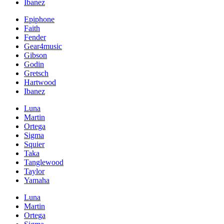
Ibanez
Epiphone
Faith
Fender
Gear4music
Gibson
Godin
Gretsch
Hartwood
Ibanez
Luna
Martin
Ortega
Sigma
Squier
Taka
Tanglewood
Taylor
Yamaha
Luna
Martin
Ortega