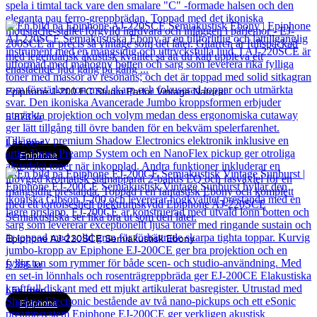
Epiphone J-200 EC Studio Parlor Vintage Natural
5 873
kr
Läs mer
Epiphone
Epiphone AJ-220SCE Semiakustisk Ebony
5 355
kr
Läs mer
Epiphone