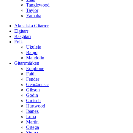
Tanglewood
Taylor
Yamaha
Akustiska Gitarrer
Elgitarr
Basgitarr
Folk
Ukulele
Banjo
Mandolin
Gitarrmärken
Epiphone
Faith
Fender
Gear4music
Gibson
Godin
Gretsch
Hartwood
Ibanez
Luna
Martin
Ortega
Sigma