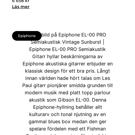
6 658
kr
Läs mer
Epiphone