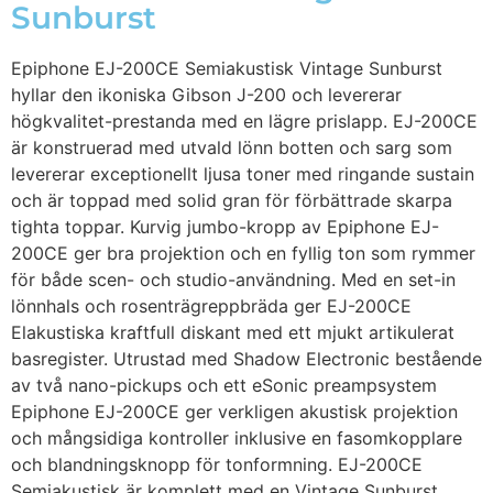
Sunburst
Epiphone EJ-200CE Semiakustisk Vintage Sunburst
hyllar den ikoniska Gibson J-200 och levererar
högkvalitet-prestanda med en lägre prislapp. EJ-200CE
är konstruerad med utvald lönn botten och sarg som
levererar exceptionellt ljusa toner med ringande sustain
och är toppad med solid gran för förbättrade skarpa
tighta toppar. Kurvig jumbo-kropp av Epiphone EJ-
200CE ger bra projektion och en fyllig ton som rymmer
för både scen- och studio-användning. Med en set-in
lönnhals och rosenträgreppbräda ger EJ-200CE
Elakustiska kraftfull diskant med ett mjukt artikulerat
basregister. Utrustad med Shadow Electronic bestående
av två nano-pickups och ett eSonic preampsystem
Epiphone EJ-200CE ger verkligen akustisk projektion
och mångsidiga kontroller inklusive en fasomkopplare
och blandningsknopp för tonformning. EJ-200CE
Semiakustisk är komplett med en Vintage Sunburst