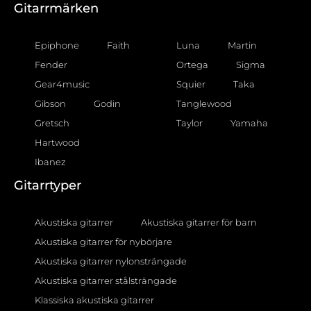
Gitarrmärken
Epiphone
Faith
Luna
Martin
Fender
Ortega
Sigma
Gear4music
Squier
Taka
Gibson
Godin
Tanglewood
Gretsch
Taylor
Yamaha
Hartwood
Ibanez
Gitarrtyper
Akustiska gitarrer
Akustiska gitarrer för barn
Akustiska gitarrer för nybörjare
Akustiska gitarrer nylonsträngade
Akustiska gitarrer stålsträngade
Klassiska akustiska gitarrer