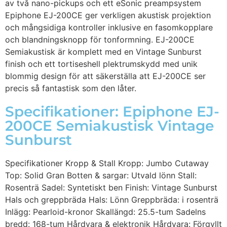
av två nano-pickups och ett eSonic preampsystem
Epiphone EJ-200CE ger verkligen akustisk projektion
och mångsidiga kontroller inklusive en fasomkopplare
och blandningsknopp för tonformning. EJ-200CE
Semiakustisk är komplett med en Vintage Sunburst
finish och ett tortiseshell plektrumskydd med unik
blommig design för att säkerställa att EJ-200CE ser
precis så fantastisk som den låter.
Specifikationer: Epiphone EJ-
200CE Semiakustisk Vintage
Sunburst
Specifikationer Kropp & Stall Kropp: Jumbo Cutaway
Top: Solid Gran Botten & sargar: Utvald lönn Stall:
Rosenträ Sadel: Syntetiskt ben Finish: Vintage Sunburst
Hals och greppbräda Hals: Lönn Greppbräda: i rosenträ
Inlägg: Pearloid-kronor Skallängd: 25.5-tum Sadelns
bredd: 168-tum Hårdvara & elektronik Hårdvara: Förgyllt