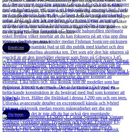
par Alnico Classic PRO-humbuckers ger en hög effekt vilket får
dina riff att låta fylliga och artikulerade samtidigt som de behåller
den viktiga skärpan. Du kan också förvänta dig oändlig sustain och
en enastående resonans Tack vare semi-hollow designen som hjälper
solon att sjunga och ackord att ringa ut distinkt. Om en sak är säker
så är det att du inte kommer att kunna lägga ner den här gitarren när
du en gång hört hur fantastisk den.låter
Andra populära produkter
Epiphone
Epiphone J-45 All Solid Electro Acoustic Guitar Aged Viper Blue
9 995
kr
Läs mer
Epiphone