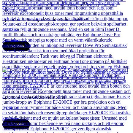
Epiphone Hummingbird Studio Semiakustisk
5 222
kr
Läs mer
Epiphone
Epiphone Dove Studio Violinburst
5 698
kr
Läs mer
Epiphone