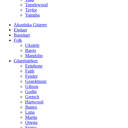
Tanglewood
Taylor
Yamaha
Akustiska Gitarrer
Elgitarr
Basgitarr
Folk
Ukulele
Banjo
Mandolin
Gitarrmärken
Epiphone
Faith
Fender
Gear4music
Gibson
Godin
Gretsch
Hartwood
Ibanez
Luna
Martin
Ortega
Sigma