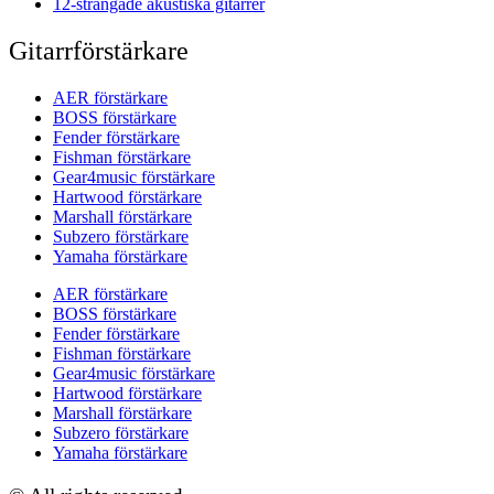
12-strängade akustiska gitarrer
Gitarrförstärkare
AER förstärkare
BOSS förstärkare
Fender förstärkare
Fishman förstärkare
Gear4music förstärkare
Hartwood förstärkare
Marshall förstärkare
Subzero förstärkare
Yamaha förstärkare
AER förstärkare
BOSS förstärkare
Fender förstärkare
Fishman förstärkare
Gear4music förstärkare
Hartwood förstärkare
Marshall förstärkare
Subzero förstärkare
Yamaha förstärkare