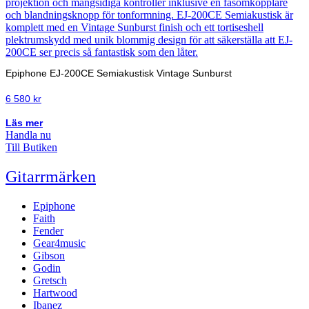
Epiphone EJ-200CE Semiakustisk Vintage Sunburst
6 580
kr
Läs mer
Handla nu
Till Butiken
Gitarrmärken
Epiphone
Faith
Fender
Gear4music
Gibson
Godin
Gretsch
Hartwood
Ibanez