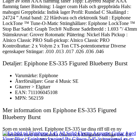
Lager av lönn AAA flammig faner Topp: Layered Maple AAA
flammig faner Bindning: 1-lager ceam Hals och greppbräda Hals:
mahogni Greppbräda: Indisk lager Profil: Rundad C Skallängd :
24724 ” Antal band: 22 Hårdvara och elektronik Stall : Epiphone
LockTone ™ Tune-O-Matic Stränghållare: Epiphone LockTone ™
Stop Bar Sadel: Graph Tech® NuBone Sadelbredd : 1.693 ”/ 43mm
Stämskruvar: Grover Rotomatic Plätering: Nickel Hals Pickup :
Alnico Classic PRO Stall-pickup: Alnico Classic PRO
Kontrollrattar: 2 x Volym 2 x Ton CTS-potentiometrar Diverse
egenskaper Strängar: .010 .013 .017 .026 .036 .046
Detaljer: Epiphone ES-335 Figured Blueberry Burst
Varumärke: Epiphone
Återförsäljare: Gear 4 Music SE
Gitarrer > Elgitarr
EAN: 711106045108
MPN: 562159
Mer information om Epiphone ES-335 Figured
Blueberry Burst
Som en sonisk juvel. Epiphone ES-335 tar dina riff till en ny
dimension med sin klassiska charm och klingande ståtliga ton. Ett