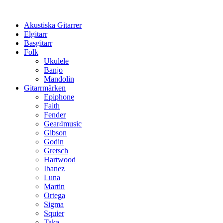
Hoppa
till
Akustiska Gitarrer
innehåll
Elgitarr
Basgitarr
Folk
Ukulele
Banjo
Mandolin
Gitarrmärken
Epiphone
Faith
Fender
Gear4music
Gibson
Godin
Gretsch
Hartwood
Ibanez
Luna
Martin
Ortega
Sigma
Squier
Taka