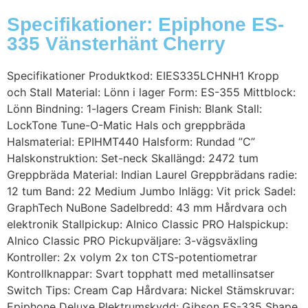
Specifikationer: Epiphone ES-
335 Vänsterhänt Cherry
Specifikationer Produktkod: EIES335LCHNH1 Kropp
och Stall Material: Lönn i lager Form: ES-355 Mittblock:
Lönn Bindning: 1-lagers Cream Finish: Blank Stall:
LockTone Tune-O-Matic Hals och greppbräda
Halsmaterial: EPIHMT440 Halsform: Rundad ”C”
Halskonstruktion: Set-neck Skallängd: 2472 tum
Greppbräda Material: Indian Laurel Greppbrädans radie:
12 tum Band: 22 Medium Jumbo Inlägg: Vit prick Sadel:
GraphTech NuBone Sadelbredd: 43 mm Hårdvara och
elektronik Stallpickup: Alnico Classic PRO Halspickup:
Alnico Classic PRO Pickupväljare: 3-vägsväxling
Kontroller: 2x volym 2x ton CTS-potentiometrar
Kontrollknappar: Svart topphatt med metallinsatser
Switch Tips: Cream Cap Hårdvara: Nickel Stämskruvar:
Epiphone Deluxe Plektrumskydd: Gibson ES-335 Shape