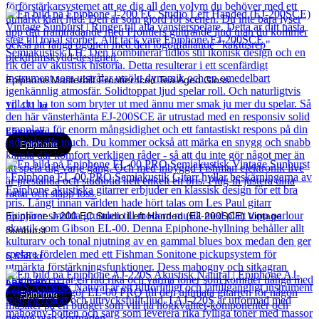
Epiphone Masterbilt Frontier Iced Tea Aged Gloss
10 411
kr
Läs mer
Epiphone
Epiphone J-200 EC Studio Left Handed (EJ-200SCE) Vintage
Sunburst
6 658
kr
Läs mer
Epiphone