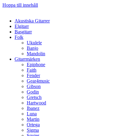
Hoppa till innehåll
Akustiska Gitarrer
Elgitarr
Basgitarr
Folk
Ukulele
Banjo
Mandolin
Gitarrmärken
Epiphone
Faith
Fender
Gear4music
Gibson
Godin
Gretsch
Hartwood
Ibanez
Luna
Martin
Ortega
Sigma
Squier