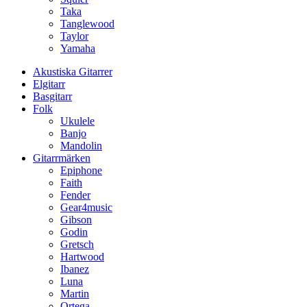
Taka
Tanglewood
Taylor
Yamaha
Akustiska Gitarrer
Elgitarr
Basgitarr
Folk
Ukulele
Banjo
Mandolin
Gitarrmärken
Epiphone
Faith
Fender
Gear4music
Gibson
Godin
Gretsch
Hartwood
Ibanez
Luna
Martin
Ortega