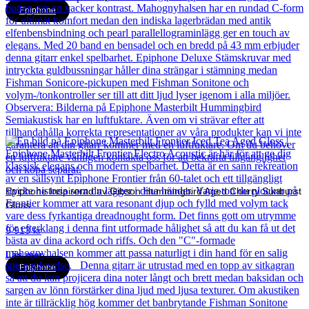
Epiphone
Epiphone Inspirerad av Gibson Hummingbird Aged Cherry Sunburst
Gloss
9 913
kr
Läs mer
Epiphone