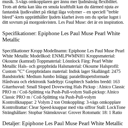
musik. 3-vägs omkopplaren ger ännu mer ljudmässig flexibilitet.
Trots att detta kan låta en smula kraftfullt kan du därmed njuta av
fantastisk ljudkvalitet på riktigt låga volymer – en speciell ”treble
bleed”-krets upprätthåller ljudets klarhet även om du spelar lugnt i
ditt sovrum på morgonkvisten. Les Paul Muse: det är en inspiration.
Specifikationer: Epiphone Les Paul Muse Pearl White
Metallic
Specifikationer Kropp Modellnamn: Epiphone Les Paul Muse Pearl
White Metallic Modellkod: ENMLPWMNH1 Kroppsmaterial:
Okoume (kamrad) Toppmaterial: Lönnlock Färg: Pearl White
Metallic Hals- och greppbräda Halsmaterial: Okoume Halsprofil:
Custom ”C” Greppbrädans material: Indisk lager Skallängd: 2475
Bandstorlek: Medium Jumbo Inlägg: paralelltrapetsformade
Hårdvara och elektronik Sadeltyp: Graphtech Sadelns bredd: 163
Gitarrhuvud: Small Sloped Dovewring Hals Pickup : Alnico Classic
PRO m / Coil-Splitting via Push-Pull-volym Stall-pickup: Alnico
Classic PRO m / Coil-Splitting via Push-Pull-volym
Kontrollknappar: 2 Volym 2 ton Omkoppling: 3-vägs omkopplare
Kontrollrattar: Clear Speed-knappar med vita siffror Stall: LockTone
Stränghållare: Stopbar Stämskruvar: Grover Rotomatic 18: 1 Ratio
Detaljer: Epiphone Les Paul Muse Pearl White Metallic