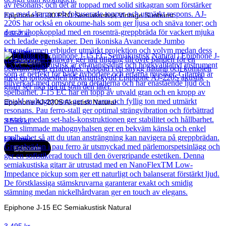
Epiphone EL-00 PRO Semiakustisk Vintage Sunburst
4 662
kr
Läs mer
Epiphone
Epiphone AJ-220S Akustisk Natural
3 593
kr
Läs mer
Epiphone
Epiphone J-15 EC Semiakustisk Natural
3 495
kr