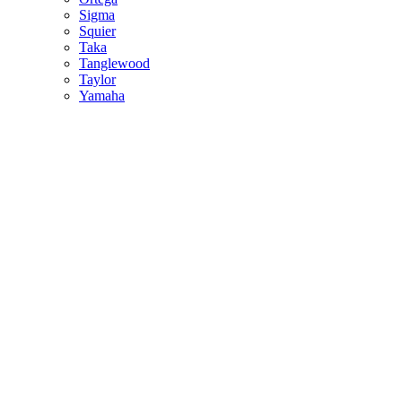
Sigma
Squier
Taka
Tanglewood
Taylor
Yamaha