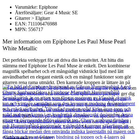
Varumärke: Epiphone
Återförsäljare: Gear 4 Music SE
Gitarrer > Elgitarr
EAN: 711106476988
MPN: 556717
Mer information om Epiphone Les Paul Muse Pearl
White Metallic
Det perfekta verktyget för att driva din kreativitet. Att hitta din
stämma med Epiphone Les Paul Muse är enkelt. Den kombinerar
magnifik spelbarhet och ett mångsidigt vidsträckt ljud med lätt
användbarhet en elegant estetik och en mängd funktioner som gör
gitarren rena rama utmärkt. Den kamrade kroppen är lättare än på
din standard Les Paul. Så du behöver inte oroa dig för ryggvärk som
äldre tyngre modeller ofta orsakar. Coil split-alnico pickuper ger dig
en mängd single coil och humbucker-toner du kan utnyttja i din
musik. 3-vägs omkopplaren ger ännu mer ljudmässig flexibilitet.
Trots att detta kan låta en smula kraftfullt kan du därmed njuta av
fantastisk ljudkvalitet på riktigt låga volymer – en speciell ”treble
bleed”-krets upprätthåller ljudets klarhet även om du spelar lugnt i
ditt sovrum på morgonkvisten. Les Paul Muse: det är en inspiration.
Andra populära produkter