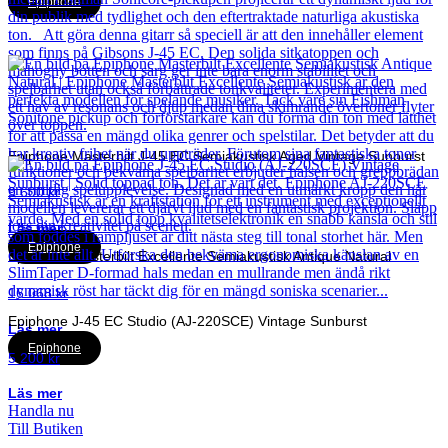
Epiphone
Epiphone Masterbilt J-45 EC Semiakustisk Aged Vintage Sunburst
9 600
kr
Läs mer
Epiphone
Epiphone Masterbilt Excellente Semiakustisk Antique Natural
16 068
kr
Epiphone J-45 EC Studio (AJ-220SCE) Vintage Sunburst
Läs mer
Epiphone
5 200
kr
Läs mer
Handla nu
Till Butiken