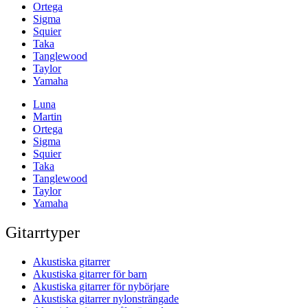
Ortega
Sigma
Squier
Taka
Tanglewood
Taylor
Yamaha
Luna
Martin
Ortega
Sigma
Squier
Taka
Tanglewood
Taylor
Yamaha
Gitarrtyper
Akustiska gitarrer
Akustiska gitarrer för barn
Akustiska gitarrer för nybörjare
Akustiska gitarrer nylonsträngade