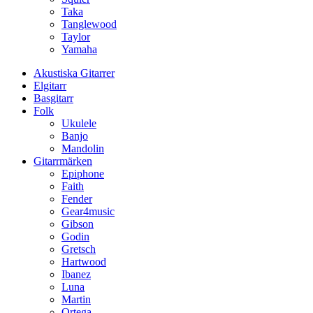
Taka
Tanglewood
Taylor
Yamaha
Akustiska Gitarrer
Elgitarr
Basgitarr
Folk
Ukulele
Banjo
Mandolin
Gitarrmärken
Epiphone
Faith
Fender
Gear4music
Gibson
Godin
Gretsch
Hartwood
Ibanez
Luna
Martin
Ortega