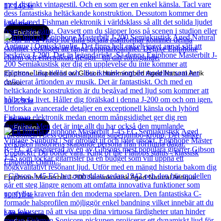
17 145
kr
Läs mer
Epiphone
Epiphone Inspirerad av Gibson Hummingbird Aged Natural Antik
Gloss
10 229
kr
Läs mer
Epiphone
Epiphone Masterbilt J-200 Semiakustisk Aged Natural Antique
10 910
kr
Läs mer