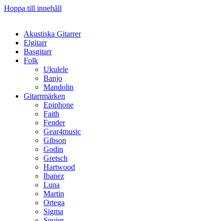
Hoppa till innehåll
Akustiska Gitarrer
Elgitarr
Basgitarr
Folk
Ukulele
Banjo
Mandolin
Gitarrmärken
Epiphone
Faith
Fender
Gear4music
Gibson
Godin
Gretsch
Hartwood
Ibanez
Luna
Martin
Ortega
Sigma
Squier