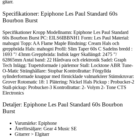
gitarr.
Specifikationer: Epiphone Les Paul Standard 60s
Bourbon Burst
Specifikationer Kropp Modellnamn: Epiphone Les Paul Standard
60s Bourbon Burst PC: EILS6IBBNH1 Form: Les Paul Material:
mahogni Topp: AA Flame Maple Bindning: Cream Hals och
greppbräda Hals: mahogni Profil: Slim Taper 60s C Sadelns bredd :
1693 ”/ 43mm Greppbräda: Indisk lager Skallängd: 2475 ”/
62865mm Antal band: 22 Hårdvara och elektronik Sadel: Graph
Tech Inlägg: Trapetsformade i pärlemor Stall: Locktone ABR Tune-
O-Matic Stränghållare: Stopbar Kontrollrattar: Förgyllda
sylinderformade knappar med förnicklade valmarkörer Stämskruvar:
Grover Rotomatic 18: 1 Plätering: Nickel Hals Pickup : Probucker-2
Stall-pickup: Probucker-3 Kontrollrattar: 2- Volym 2- Tone CTS
Electronics
Detaljer: Epiphone Les Paul Standard 60s Bourbon
Burst
Varumärke: Epiphone
Återförsäljare: Gear 4 Music SE
Gitarrer > Elgitarr