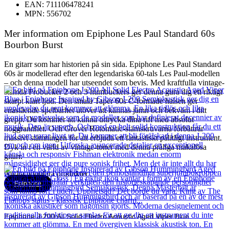
EAN: 711106478241
MPN: 556702
Mer information om Epiphone Les Paul Standard 60s
Bourbon Burst
En gitarr som har historien på sin sida. Epiphone Les Paul Standard
60s är modellerad efter den legendariska 60-tals Les Paul-modellen
– och denna modell har utseendet som bevis. Med kraftfulla vintage-
stämda Probucker 2 och 3 humbuckers ger denna gura dig ett riktigt
skarpt klart ljud. Den smala Taper 60s C-formade halsen ger
enastående spelbarhet utöver att kännas jämn och bekväm i ditt
grepp. Du kommer att kunna uttrycka dina riff med absolut
noggrannhet. Och Grover Rotomatic-stämskruvarna förbättrar
massivt stämningen för att erbjuda ett fantastiskt pålitligt instrument.
Dyk in i en värld av vintage-toner med denna pråliga makalösa
gitarr.
Andra populära produkter
Epiphone
Epiphone J-200 All Solid Electro Acoustic Aged Viper Blue