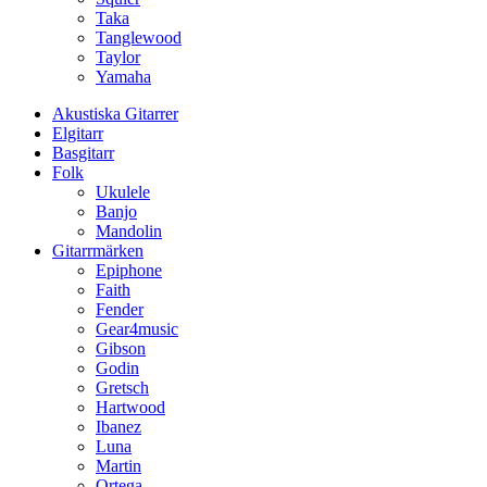
Taka
Tanglewood
Taylor
Yamaha
Akustiska Gitarrer
Elgitarr
Basgitarr
Folk
Ukulele
Banjo
Mandolin
Gitarrmärken
Epiphone
Faith
Fender
Gear4music
Gibson
Godin
Gretsch
Hartwood
Ibanez
Luna
Martin
Ortega