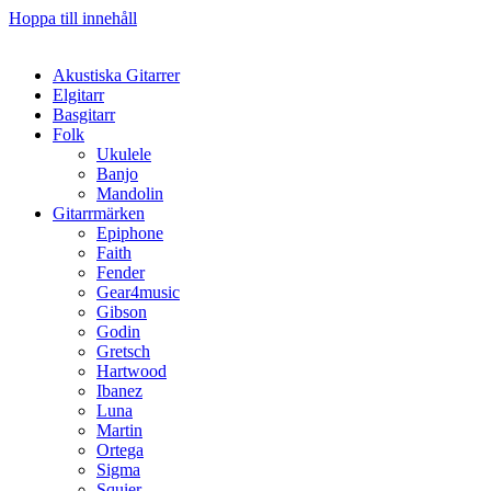
Hoppa till innehåll
Akustiska Gitarrer
Elgitarr
Basgitarr
Folk
Ukulele
Banjo
Mandolin
Gitarrmärken
Epiphone
Faith
Fender
Gear4music
Gibson
Godin
Gretsch
Hartwood
Ibanez
Luna
Martin
Ortega
Sigma
Squier