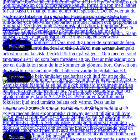
Epiphone Masterbilt J-45 Semiakustisk Aged Vintage Sunburst
9 211
kr
Läs mer
Epiphone
Epiphone Masterbilt Excellente Semiakustisk Antique Natural
16 068
kr
Läs mer
Epiphone
Epiphone EJ-200SCE Coupe Semiakustisk Vintage Sunburst
6 134
kr
Läs mer
Epiphone