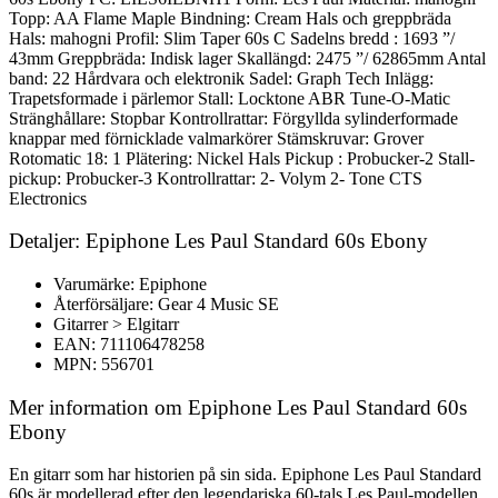
Topp: AA Flame Maple Bindning: Cream Hals och greppbräda
Hals: mahogni Profil: Slim Taper 60s C Sadelns bredd : 1693 ”/
43mm Greppbräda: Indisk lager Skallängd: 2475 ”/ 62865mm Antal
band: 22 Hårdvara och elektronik Sadel: Graph Tech Inlägg:
Trapetsformade i pärlemor Stall: Locktone ABR Tune-O-Matic
Stränghållare: Stopbar Kontrollrattar: Förgyllda sylinderformade
knappar med förnicklade valmarkörer Stämskruvar: Grover
Rotomatic 18: 1 Plätering: Nickel Hals Pickup : Probucker-2 Stall-
pickup: Probucker-3 Kontrollrattar: 2- Volym 2- Tone CTS
Electronics
Detaljer: Epiphone Les Paul Standard 60s Ebony
Varumärke: Epiphone
Återförsäljare: Gear 4 Music SE
Gitarrer > Elgitarr
EAN: 711106478258
MPN: 556701
Mer information om Epiphone Les Paul Standard 60s
Ebony
En gitarr som har historien på sin sida. Epiphone Les Paul Standard
60s är modellerad efter den legendariska 60-tals Les Paul-modellen