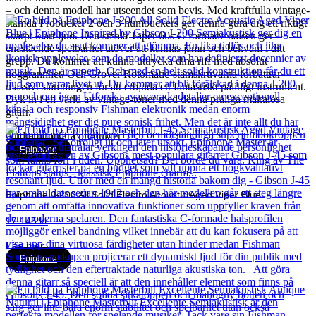
– och denna modell har utseendet som bevis. Med kraftfulla vintage-
stämda Probucker 2 och 3 humbuckers ger denna gura dig ett riktigt
skarpt klart ljud. Den smala Taper 60s C-formade halsen ger
enastående spelbarhet utöver att kännas jämn och bekväm i ditt
grepp. Du kommer att kunna uttrycka dina riff med absolut
noggrannhet. Och Grover Rotomatic-stämskruvarna förbättrar
massivt stämningen för att erbjuda ett fantastiskt pålitligt instrument.
Dyk in i en värld av vintage-toner med denna pråliga makalösa
gitarr.
Andra populära produkter
Epiphone
Epiphone J-200 All Solid Electro Acoustic Aged Viper Blue
17 145
kr
Läs mer
Epiphone