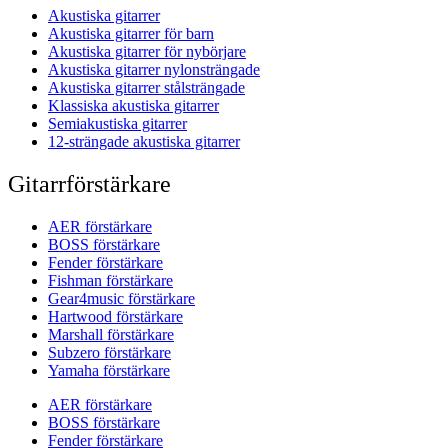
Akustiska gitarrer
Akustiska gitarrer för barn
Akustiska gitarrer för nybörjare
Akustiska gitarrer nylonsträngade
Akustiska gitarrer stålsträngade
Klassiska akustiska gitarrer
Semiakustiska gitarrer
12-strängade akustiska gitarrer
Gitarrförstärkare
AER förstärkare
BOSS förstärkare
Fender förstärkare
Fishman förstärkare
Gear4music förstärkare
Hartwood förstärkare
Marshall förstärkare
Subzero förstärkare
Yamaha förstärkare
AER förstärkare
BOSS förstärkare
Fender förstärkare