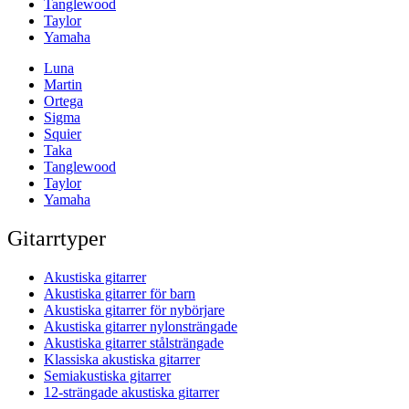
Tanglewood
Taylor
Yamaha
Luna
Martin
Ortega
Sigma
Squier
Taka
Tanglewood
Taylor
Yamaha
Gitarrtyper
Akustiska gitarrer
Akustiska gitarrer för barn
Akustiska gitarrer för nybörjare
Akustiska gitarrer nylonsträngade
Akustiska gitarrer stålsträngade
Klassiska akustiska gitarrer
Semiakustiska gitarrer
12-strängade akustiska gitarrer