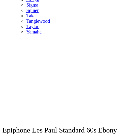
Sigma
Squier
Taka
Tanglewood
Taylor
Yamaha
Epiphone Les Paul Standard 60s Ebony