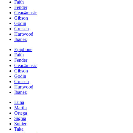
Faith
Fender
Gear4music
Gibson
Godin
Gretsch
Hartwood
Ibanez
Epiphone
Faith
Fender
Gear4music
Gibson
Godin
Gretsch
Hartwood
Ibanez
Luna
Martin
Ortega
Sigma
Squier
Taka