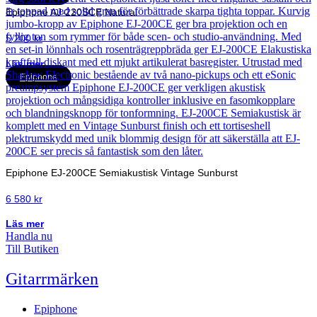
Epiphone AJ-220SCE Natural
5 200
kr
Läs mer
Epiphone
Epiphone EJ-200CE Semiakustisk Vintage Sunburst
6 580
kr
Läs mer
Handla nu
Till Butiken
Gitarrmärken
Epiphone