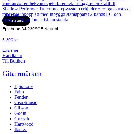
10 910
kr
Läs mer
Epiphone
Epiphone AJ-220SCE Natural
5 200
kr
Läs mer
Handla nu
Till Butiken
Gitarrmärken
Epiphone
Faith
Fender
Gear4music
Gibson
Godin
Gretsch
Hartwood
Ibanez