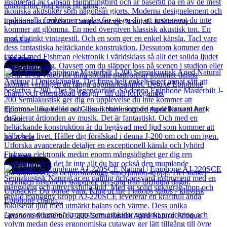
Epiphone EJ-200SCE Coupe Vintage Natural - Nästan Ny
6 363
kr
Läs mer
Epiphone
Epiphone Inspirerad av Gibson Hummingbird Aged Natural Antik
Gloss
10 229
kr
Läs mer
Epiphone
Epiphone Masterbilt J-200 Semiakustisk Aged Natural Antique