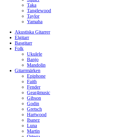
Taka
Tanglewood
Taylor
Yamaha
Akustiska Gitarrer
Elgitarr
Basgitarr
Folk
Ukulele
Banjo
Mandolin
Gitarrmärken
Epiphone
Faith
Fender
Gear4music
Gibson
Godin
Gretsch
Hartwood
Ibanez
Luna
Martin
Ortega