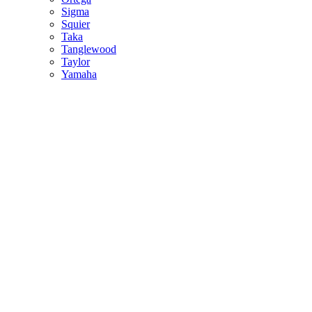
Sigma
Squier
Taka
Tanglewood
Taylor
Yamaha