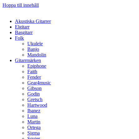
Hoppa till innehåll
Akustiska Gitarrer
Elgitarr
Basgitarr
Folk
Ukulele
Banjo
Mandolin
Gitarrmärken
Epiphone
Faith
Fender
Gear4music
Gibson
Godin
Gretsch
Hartwood
Ibanez
Luna
Martin
Ortega
Sigma
Squier