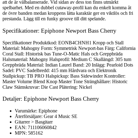
att de är välbalanserade. Vid sidan av dess ton finns utmärkt
spelbarhet. Med en dubbel cutaway-profil kan du enkelt komma åt
de övre banden medan kroppens lätta karaktär ger en viktlös och fri
prestanda. Lägg till en funky groove till ditt spelande.
Specifikationer: Epiphone Newport Bass Cherry
Specifikationer Produktkod: EONB4CHNH1 Kropp och Stall
Material: Mahogny Form: Symmetrisk Newport-bas Färg: California
Coral Stall: Historisk bas Tune-O-Matic Hals och Greppbräda
Halsmaterial: Mahogny Halsprofil: Medium C Skallängd: 305 tum
Greppbräda Material: Indian Laurel Band: 20 Inlägg: Pearloid Dots
Sadel: PVC Sadelbredd: 415 mm Hårdvara och Elektronik
Stallpickup: TB PRO Halspickup: Bass Sidewinder Kontroller:
Master Volume Blend Knop Master Tone Stränghållare: Historic
Claw Stämskruvar: Die Cast Plätering: Nickel
Detaljer: Epiphone Newport Bass Cherry
Varumärke: Epiphone
Återförsäljare: Gear 4 Music SE
Gitarrer > Basgitarr
EAN: 711106060842
MPN: 585162