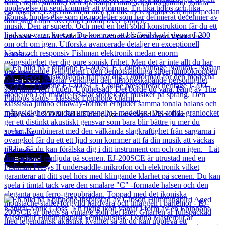
Epiphone J-45 All Solid Electro Acoustic Guitar Aged Viper Blue
9 995
kr
Läs mer
Epiphone
Epiphone J-200 All Solid Electro Acoustic Aged Viper Blue
17 145
kr
Läs mer
Epiphone