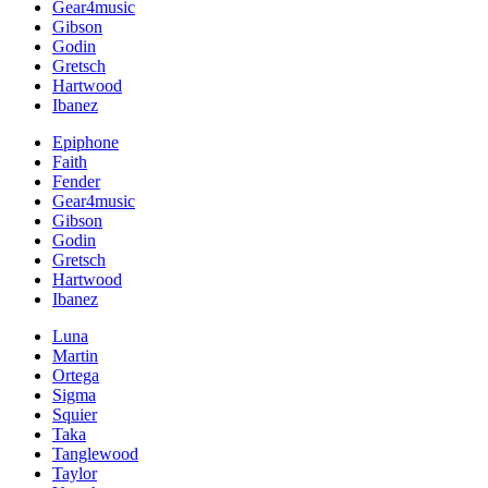
Gear4music
Gibson
Godin
Gretsch
Hartwood
Ibanez
Epiphone
Faith
Fender
Gear4music
Gibson
Godin
Gretsch
Hartwood
Ibanez
Luna
Martin
Ortega
Sigma
Squier
Taka
Tanglewood
Taylor