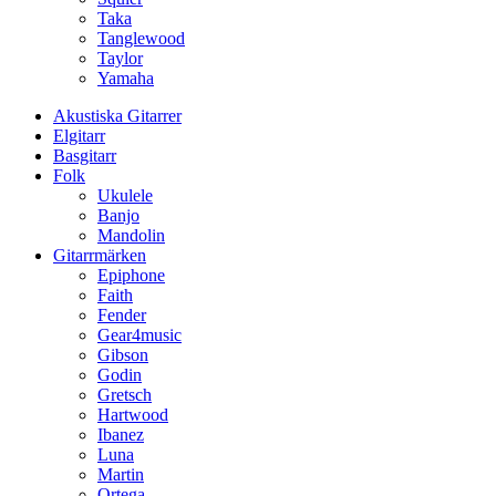
Taka
Tanglewood
Taylor
Yamaha
Akustiska Gitarrer
Elgitarr
Basgitarr
Folk
Ukulele
Banjo
Mandolin
Gitarrmärken
Epiphone
Faith
Fender
Gear4music
Gibson
Godin
Gretsch
Hartwood
Ibanez
Luna
Martin
Ortega