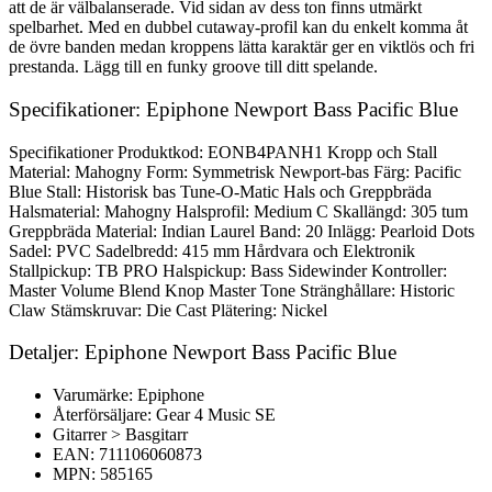
att de är välbalanserade. Vid sidan av dess ton finns utmärkt
spelbarhet. Med en dubbel cutaway-profil kan du enkelt komma åt
de övre banden medan kroppens lätta karaktär ger en viktlös och fri
prestanda. Lägg till en funky groove till ditt spelande.
Specifikationer: Epiphone Newport Bass Pacific Blue
Specifikationer Produktkod: EONB4PANH1 Kropp och Stall
Material: Mahogny Form: Symmetrisk Newport-bas Färg: Pacific
Blue Stall: Historisk bas Tune-O-Matic Hals och Greppbräda
Halsmaterial: Mahogny Halsprofil: Medium C Skallängd: 305 tum
Greppbräda Material: Indian Laurel Band: 20 Inlägg: Pearloid Dots
Sadel: PVC Sadelbredd: 415 mm Hårdvara och Elektronik
Stallpickup: TB PRO Halspickup: Bass Sidewinder Kontroller:
Master Volume Blend Knop Master Tone Stränghållare: Historic
Claw Stämskruvar: Die Cast Plätering: Nickel
Detaljer: Epiphone Newport Bass Pacific Blue
Varumärke: Epiphone
Återförsäljare: Gear 4 Music SE
Gitarrer > Basgitarr
EAN: 711106060873
MPN: 585165