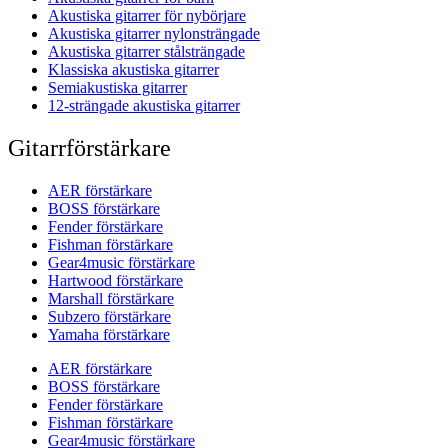
Akustiska gitarrer för nybörjare
Akustiska gitarrer nylonsträngade
Akustiska gitarrer stålsträngade
Klassiska akustiska gitarrer
Semiakustiska gitarrer
12-strängade akustiska gitarrer
Gitarrförstärkare
AER förstärkare
BOSS förstärkare
Fender förstärkare
Fishman förstärkare
Gear4music förstärkare
Hartwood förstärkare
Marshall förstärkare
Subzero förstärkare
Yamaha förstärkare
AER förstärkare
BOSS förstärkare
Fender förstärkare
Fishman förstärkare
Gear4music förstärkare