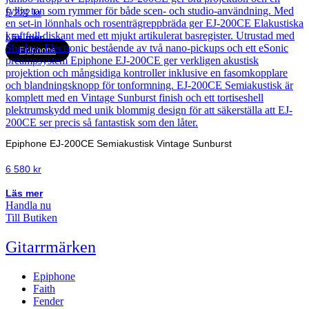
5 222
kr
Läs mer
Epiphone
Epiphone EJ-200CE Semiakustisk Vintage Sunburst
6 580
kr
Läs mer
Handla nu
Till Butiken
Gitarrmärken
Epiphone
Faith
Fender