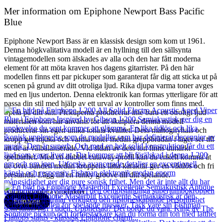
Mer information om Epiphone Newport Bass Pacific
Blue
Epiphone Newport Bass är en klassisk design som kom ut 1961.
Denna högkvalitativa modell är en hyllning till den sällsynta
vintagemodellen som älskades av alla och den har fått moderna
element för att möta kraven hos dagens gitarrister. På den här
modellen finns ett par pickuper som garanterat får dig att sticka ut på
scenen på grund av ditt otroliga ljud. Rika djupa varma toner avges
med en ljus underton. Denna elektronik kan formas ytterligare för att
passa din stil med hjälp av ett urval av kontroller som finns med.
Spela på ditt sätt. Pickuperna producerar inte bara ett otroligt ljud
materialen som har använts för att skulptera denna modell
producerar sin egen unika tonala kvalitet. Dess mahognyhals och
kropp ger mjuka och varma toner medan greppbrädan i lager ser till
att de är välbalanserade. Vid sidan av dess ton finns utmärkt
spelbarhet. Med en dubbel cutaway-profil kan du enkelt komma åt
de övre banden medan kroppens lätta karaktär ger en viktlös och fri
prestanda. Lägg till en funky groove till ditt spelande.
Andra populära produkter
Epiphone