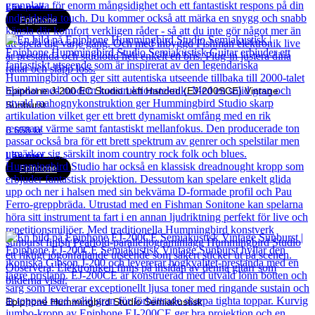
Läs mer
Epiphone
Epiphone J-200 EC Studio Left Handed (EJ-200SCE) Vintage
Sunburst
6 658
kr
Läs mer
Epiphone
Epiphone Hummingbird Studio Semiakustisk