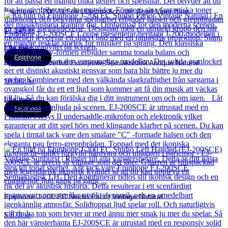
Epiphone J-200 All Solid Electro Acoustic Aged Viper Blue
17 145
kr
Läs mer
Epiphone
Epiphone Masterbilt Excellente Semiakustisk Antique Natural
16 068
kr
Läs mer
Epiphone
Epiphone J-200 EC Studio Parlor Vintage Natural
5 873
kr