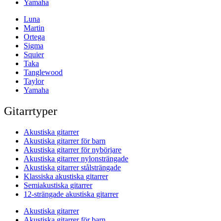
Yamaha
Luna
Martin
Ortega
Sigma
Squier
Taka
Tanglewood
Taylor
Yamaha
Gitarrtyper
Akustiska gitarrer
Akustiska gitarrer för barn
Akustiska gitarrer för nybörjare
Akustiska gitarrer nylonsträngade
Akustiska gitarrer stålsträngade
Klassiska akustiska gitarrer
Semiakustiska gitarrer
12-strängade akustiska gitarrer
Akustiska gitarrer
Akustiska gitarrer för barn