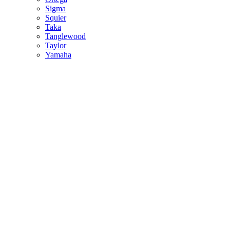
Sigma
Squier
Taka
Tanglewood
Taylor
Yamaha