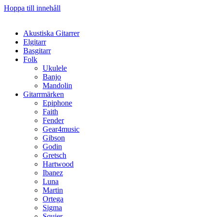
Hoppa till innehåll
Akustiska Gitarrer
Elgitarr
Basgitarr
Folk
Ukulele
Banjo
Mandolin
Gitarrmärken
Epiphone
Faith
Fender
Gear4music
Gibson
Godin
Gretsch
Hartwood
Ibanez
Luna
Martin
Ortega
Sigma
Squier