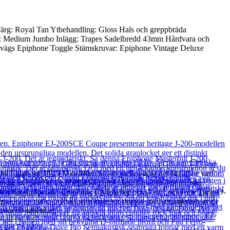
rg: Royal Tan Ytbehandling: Gloss Hals och greppbräda
en: Medium Jumbo Inlägg: Trapes Sadelbredd 43mm Hårdvara och
-vägs Epiphone Toggle Stämskruvar: Epiphone Vintage Deluxe
piska Epiphone PRO Mini Humbucker pickuper är det lätt att se varför
gg ton perfekt för obefläckad artikulation medan den indiska
mforten när du spelar. Epiphone Riviera har också ett LockTone Tune-O-
terna av en mahognyhals som injicerar din ton med artikulation av de
ska 60-talsljudet.