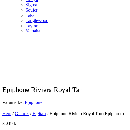
Sigma
Squier
Taka
Tanglewood
Taylor
Yamaha
Epiphone Riviera Royal Tan
Varumärke:
Epiphone
Hem
/
Gitarrer
/
Elgitarr
/ Epiphone Riviera Royal Tan (Epiphone)
8 219
kr