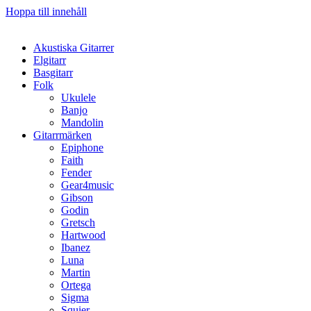
Hoppa till innehåll
Akustiska Gitarrer
Elgitarr
Basgitarr
Folk
Ukulele
Banjo
Mandolin
Gitarrmärken
Epiphone
Faith
Fender
Gear4music
Gibson
Godin
Gretsch
Hartwood
Ibanez
Luna
Martin
Ortega
Sigma
Squier