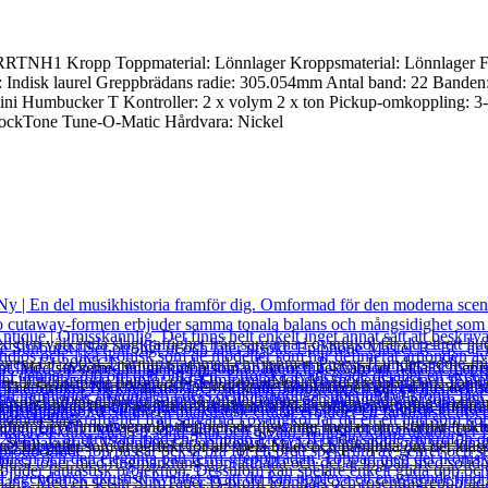
RRTNH1 Kropp Toppmaterial: Lönnlager Kroppsmaterial: Lönnlager Fä
: Indisk laurel Greppbrädans radie: 305.054mm Antal band: 22 Band
ni Humbucker T Kontroller: 2 x volym 2 x ton Pickup-omkoppling: 3
 LockTone Tune-O-Matic Hårdvara: Nickel
änt. Med sin semi-ihåliga kropp som är lätt och bekväm att hålla och e
e Strokes Nick Valensi. Den skiktade lönnkroppen ger en ljus och sny
r har utformats för att projicera det ultimata ljudet och den enorma ko
llbarhet. Lever mousserande definierade diskanter medan du skördar fruk
? En gitarr som är perfekt för att spela blues och påminna om det klassi