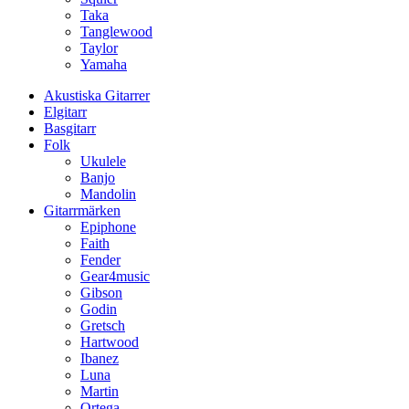
Taka
Tanglewood
Taylor
Yamaha
Akustiska Gitarrer
Elgitarr
Basgitarr
Folk
Ukulele
Banjo
Mandolin
Gitarrmärken
Epiphone
Faith
Fender
Gear4music
Gibson
Godin
Gretsch
Hartwood
Ibanez
Luna
Martin
Ortega