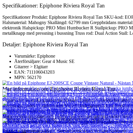
Specifikationer: Epiphone Riviera Royal Tan
Specifikationer Produkt: Epiphone Riviera Royal Tan SKU-kod: EO
Halsmaterial: Mahogny Skallängd: 62799 mm Greppbrädans material
elektronik Halspickup: PRO Mini Humbucker R Stallpickup: PRO Mi
metallknapp med pressning i bussning Truss rod: Dual Action Stall:
Detaljer: Epiphone Riviera Royal Tan
Varumärke: Epiphone
Återförsäljare: Gear 4 Music SE
Gitarrer > Elgitarr
EAN: 711106043203
MPN: 562170
Mer information om Epiphone Riviera Royal Tan
Upplev den ikoniska gitarren på 60-talet. Epiphone Riviera har återv
Riviera gynnades av sådana som Velvet Undergrounds Lou Reed och Th
laurelbrädan balanserar ut alla hårda frekvenser. Allt om denna gitar
Matic-system en robust och pålitlig stall som ger ditt ljud vacker hå
Epiphone EJ-200SCE Coupe Vintage Natural - Nästan Ny
lägre frekvenserna. Resultatet av sådana noggrant designade funktioner
Epiphone Masterbilt J-200 Semiakustisk Aged Natural Antique
6 363
kr
Epiphone Masterbilt J-45 EC Semiakustisk Aged Vintage Sunburst
Andra populära produkter