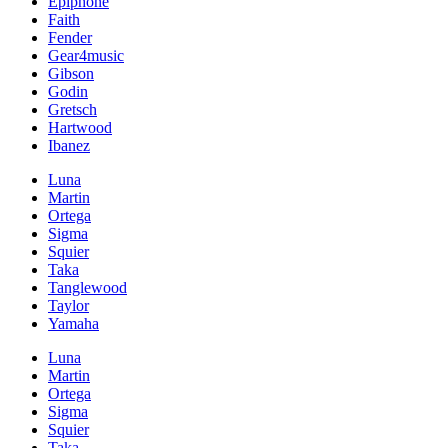
Epiphone
Faith
Fender
Gear4music
Gibson
Godin
Gretsch
Hartwood
Ibanez
Luna
Martin
Ortega
Sigma
Squier
Taka
Tanglewood
Taylor
Yamaha
Luna
Martin
Ortega
Sigma
Squier
Taka