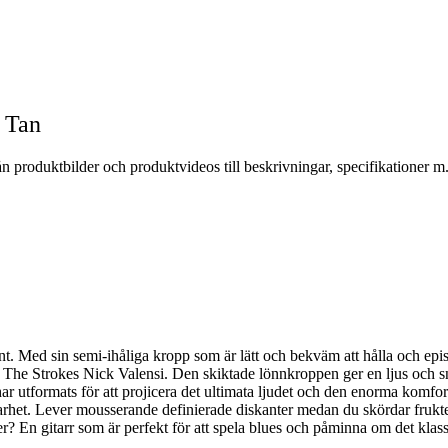
 Tan
n produktbilder och produktvideos till beskrivningar, specifikationer m
änt. Med sin semi-ihåliga kropp som är lätt och bekväm att hålla och e
e Strokes Nick Valensi. Den skiktade lönnkroppen ger en ljus och sny
r har utformats för att projicera det ultimata ljudet och den enorma ko
llbarhet. Lever mousserande definierade diskanter medan du skördar fruk
? En gitarr som är perfekt för att spela blues och påminna om det klassi