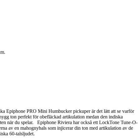
.m.
piska Epiphone PRO Mini Humbucker pickuper är det lätt att se varför
gg ton perfekt för obefläckad artikulation medan den indiska
mforten när du spelar. Epiphone Riviera har också ett LockTone Tune-O-
terna av en mahognyhals som injicerar din ton med artikulation av de
ska 60-talsljudet.