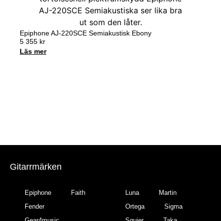
Epiphone AJ-220SCE Semiakustisk Ebony
5 355
kr
Läs mer
Gitarrmärken
Epiphone
Faith
Luna
Martin
Fender
Ortega
Sigma
Gear4music
Squier
Taka