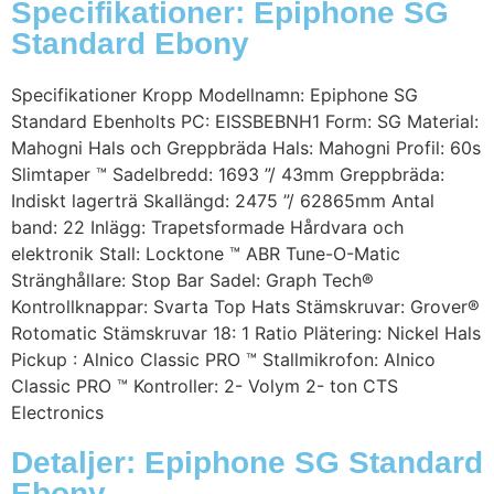
Specifikationer: Epiphone SG
Standard Ebony
Specifikationer Kropp Modellnamn: Epiphone SG
Standard Ebenholts PC: EISSBEBNH1 Form: SG Material:
Mahogni Hals och Greppbräda Hals: Mahogni Profil: 60s
Slimtaper ™ Sadelbredd: 1693 ”/ 43mm Greppbräda:
Indiskt lagerträ Skallängd: 2475 ”/ 62865mm Antal
band: 22 Inlägg: Trapetsformade Hårdvara och
elektronik Stall: Locktone ™ ABR Tune-O-Matic
Stränghållare: Stop Bar Sadel: Graph Tech®
Kontrollknappar: Svarta Top Hats Stämskruvar: Grover®
Rotomatic Stämskruvar 18: 1 Ratio Plätering: Nickel Hals
Pickup : Alnico Classic PRO ™ Stallmikrofon: Alnico
Classic PRO ™ Kontroller: 2- Volym 2- ton CTS
Electronics
Detaljer: Epiphone SG Standard
Ebony