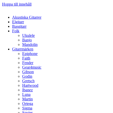
Hoppa till innehåll
Akustiska Gitarrer
Elgitarr
Basgitarr
Folk
Ukulele
Banjo
Mandolin
Gitarrmärken
Epiphone
Faith
Fender
Gear4music
Gibson
Godin
Gretsch
Hartwood
Ibanez
Luna
Martin
Ortega
Sigma
Squier