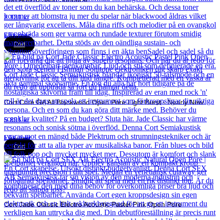
2 131
kr
Läs mer
Cort
Cort Core GA All Blackwood Open Pore Light Burst - Nearly New
5 891
kr
Läs mer
Cort
Cort Jade Classic Electro Acoustic Pastel Pink Open Pore