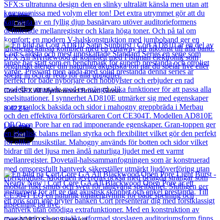
Läs mer
Cort
Cort SFX All Myrtlewood Brown Gloss
8 422
kr
Läs mer
Cort
Cort AD810 Satin Sunburst