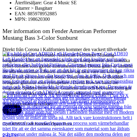
Återförsäljare: Gear 4 Music SE
Gitarrer > Basgitarr
EAN: 885978952885
MPN: 198620300
Mer information om Fender American Performer
Mustang Bass 3-Color Sunburst
Direkt från Corona i Kalifornien kommer den vackert tillverkade
och omsorgsfullt utformade American Performer Mustang-
basgitarren. Elbasens förbättrade design kompletterar den ikoniska
offset-formen som gjorde instrumentet känt. Denna gitarr är utmärkt
för alla musikstilar. Elbasen utmärkte sig tack vare sitt kraftiga
skarpa ljud på scenen med Sonic Youth medan Trevor Boulder
bringade glamour som rytmspelare i David Bowies band the
enigmatic Spiders from Mars. Gitarrens lilla och bekväma form gör
det till en utmärkt elbas för allvarliga nybörjare och proffs.
Andra populära produkter
Cort
Cort AD810 Left Handed Open Pore
2 417
kr