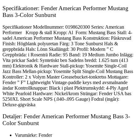
Specifikationer: Fender American Performer Mustang
Bass 3-Color Sunburst
Specifikationer Modellnummer: 0198620300 Series: American
Performer Kropp & stall Kropp: Al Form: Mustang Bass Stall: 4-
sadel American Performer Mustang Bass Konstruktion: Påskruvad
Finish: Högblank polyuretan Färg: 3 Tone Sunburst Hals &
greppbräda Hals: Lönn Skallängd: 30 Profil: Modern ” C
Greppbräda: i Rosenträ Radie: 95 Band: 19 Medium Jumbo Inlägg:
Vita prickar Sadel: Syntetiskt ben Sadelns bredd: 1.625 tum (413
mm) Elektronik & Hardware Stall-pickup: Yosemite Single-Coil
Jazz Bass Mellan-pickup: Yosemite Split Single-Coil Mustang Bass
Kontroller: 2 x Volym Master Greasebucket-tonkretss Mottagare:
Fender ” F” Lightweight Vintage-paddle keys med avsmalnande
ändar Kontrollknappar: Black i plast Plektrumskydd: 4-Ply Aged
White Pearloid Hardware: Nickel/krom Strängar: Fender USA bas
5250XL Short Scale NPS (.040-.095 Gauge) Fodral (ingår):
Deluxe-gigväska
Detaljer: Fender American Performer Mustang Bass 3-
Color Sunburst
Varumärke: Fender