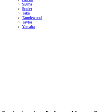
Sigma
Squier
Taka
Tanglewood
Taylor
Yamaha