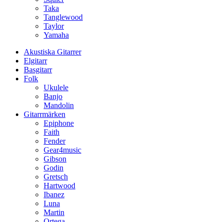
Taka
Tanglewood
Taylor
Yamaha
Akustiska Gitarrer
Elgitarr
Basgitarr
Folk
Ukulele
Banjo
Mandolin
Gitarrmärken
Epiphone
Faith
Fender
Gear4music
Gibson
Godin
Gretsch
Hartwood
Ibanez
Luna
Martin
Ortega