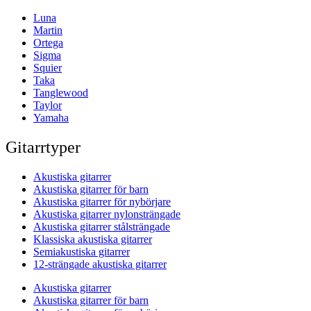
Luna
Martin
Ortega
Sigma
Squier
Taka
Tanglewood
Taylor
Yamaha
Gitarrtyper
Akustiska gitarrer
Akustiska gitarrer för barn
Akustiska gitarrer för nybörjare
Akustiska gitarrer nylonsträngade
Akustiska gitarrer stålsträngade
Klassiska akustiska gitarrer
Semiakustiska gitarrer
12-strängade akustiska gitarrer
Akustiska gitarrer
Akustiska gitarrer för barn