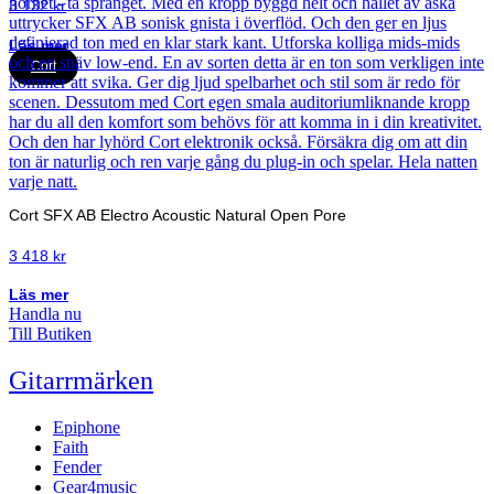
3 132
kr
Läs mer
Cort
Cort SFX AB Electro Acoustic Natural Open Pore
3 418
kr
Läs mer
Handla nu
Till Butiken
Gitarrmärken
Epiphone
Faith
Fender
Gear4music