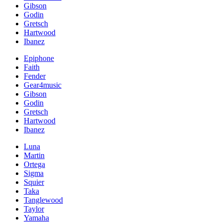
Gibson
Godin
Gretsch
Hartwood
Ibanez
Epiphone
Faith
Fender
Gear4music
Gibson
Godin
Gretsch
Hartwood
Ibanez
Luna
Martin
Ortega
Sigma
Squier
Taka
Tanglewood
Taylor
Yamaha