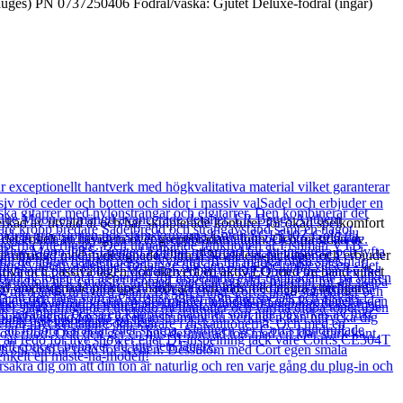
ges) PN 0737250406 Fodral/väska: Gjutet Deluxe-fodral (ingår)
rkad av utvald al och har skulpterade konturer för ökad spelkomfort
 det enkelt att navigera över greppbrädan i lönn. Och på sidan av
 är utrustad med nydesignade Ultra II Noiseless-pickuper och erbjuder
ktiva och passiva lägen och aktivera en aktiv EQ med tre band vilket
. Med omdesignade pickuper hårdvara och hals med några ytterligare