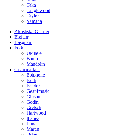
Taka
Tanglewood
Taylor
Yamaha
Akustiska Gitarrer
Elgitarr
Basgitarr
Folk
Ukulele
Banjo
Mandolin
Gitarrmärken
Epiphone
Faith
Fender
Gear4music
Gibson
Godin
Gretsch
Hartwood
Ibanez
Luna
Martin
Ortega