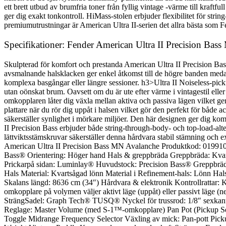
ett brett utbud av brumfria toner från fyllig vintage -värme till kra
ger dig exakt tonkontroll. HiMass-stolen erbjuder flexibilitet för str
premiumutrustningar är American Ultra II-serien det allra bästa som F
Specifikationer: Fender American Ultra II Precision Bas
Skulpterad för komfort och prestanda American Ultra II Precision Bass
avsmalnande halsklacken ger enkel åtkomst till de högre banden medan
komplexa basgångar eller längre sessioner. h3>Ultra II Noiseless-pick
utan oönskat brum. Oavsett om du är ute efter värme i vintagestil e
omkopplaren låter dig växla mellan aktiva och passiva lägen vilket ge
plattare när du rör dig uppåt i halsen vilket gör den perfekt för bå
säkerställer synlighet i mörkare miljöer. Den här designen ger dig ko
II Precision Bass erbjuder både string-through-body- och top-load-alter
lättviktsstämskruvar säkerställer denna hårdvara stabil stämning och e
American Ultra II Precision Bass MN Avalanche Produktkod: 0199102
Bass® Orientering: Höger hand Hals & greppbräda Greppbräda: Kvartss
Prickarpå sidan: Luminlay® Huvudstock: Precision Bass® Greppbrä
Hals Material: Kvartsågad lönn Material i Refinement-hals: Lönn
Skalans längd: 8636 cm (34″) Hårdvara & elektronik Kontrollrattar: K
omkopplare på volymen väljer aktivt läge (uppåt) eller passivt läge 
SträngSadel: Graph Tech® TUSQ® Nyckel för trussrod: 1/8″ sexkant (i
Reglage: Master Volume (med S-1™-omkopplare) Pan Pot (Pickup Sel
Toggle Midrange Frequency Selector Växling av mick: Pan-pott Pick