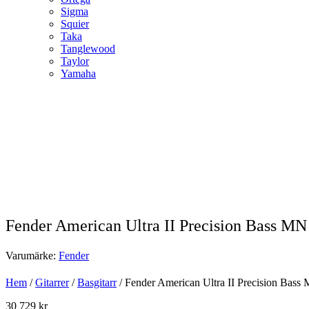
Sigma
Squier
Taka
Tanglewood
Taylor
Yamaha
Fender American Ultra II Precision Bass MN
Varumärke:
Fender
Hem
/
Gitarrer
/
Basgitarr
/ Fender American Ultra II Precision Bass
30 729
kr