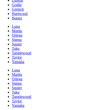
Gibson
Godin
Gretsch
Hartwood
Ibanez
Luna
Martin
Ortega
Sigma
Squier
Taka
Tanglewood
Taylor
Yamaha
Luna
Martin
Ortega
Sigma
Squier
Taka
Tanglewood
Taylor
Yamaha