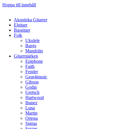
Hoppa till innehåll
Akustiska Gitarrer
Elgitarr
Basgitarr
Folk
Ukulele
Banjo
Mandolin
Gitarrmärken
Epiphone
Faith
Fender
Gear4music
Gibson
Godin
Gretsch
Hartwood
Ibanez
Luna
Martin
Ortega
Sigma
Squier