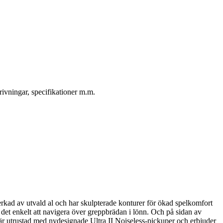
ivningar, specifikationer m.m.
rkad av utvald al och har skulpterade konturer för ökad spelkomfort
 det enkelt att navigera över greppbrädan i lönn. Och på sidan av
 är utrustad med nydesignade Ultra II Noiseless-pickuper och erbjuder