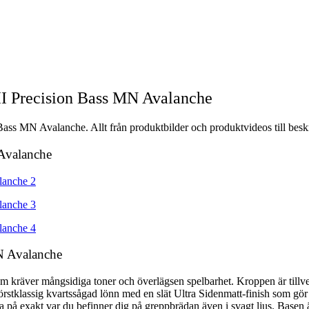
II Precision Bass MN Avalanche
Bass MN Avalanche. Allt från produktbilder och produktvideos till beskr
 Avalanche
MN Avalanche
om kräver mångsidiga toner och överlägsen spelbarhet. Kroppen är tillve
örstklassig kvartssågad lönn med en slät Ultra Sidenmatt-finish som gör
eda på exakt var du befinner dig på greppbrädan även i svagt ljus. Basen