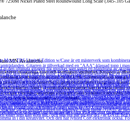
r® 7250M Nickel Plated Steel Roundwound Long Scale (.045-.105 Gau
alanche
 Bass MN Avalanche
om kräver mångsidiga toner och överlägsen spelbarhet. Kroppen är tillve
örstklassig kvartssågad lönn med en slät Ultra Sidenmatt-finish som gör
eda på exakt var du befinner dig på greppbrädan även i svagt ljus. Basen
ftfull modern klarhet. Med S-1-omkopplingssystemet kan du växla mellan a
ing-through- eller top-load-setups vilket ger exakt sustain och resonans
ender:s produktionssortiment har att erbjuda.