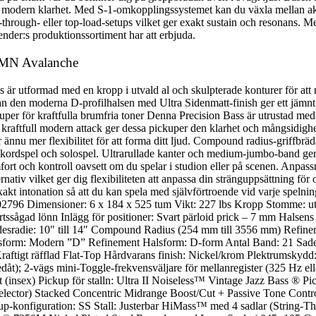
ftfull modern klarhet. Med S-1-omkopplingssystemet kan du växla mellan a
ing-through- eller top-load-setups vilket ger exakt sustain och resonans
ender:s produktionssortiment har att erbjuda.
s MN Avalanche
 är utformad med en kropp i utvald al och skulpterade konturer för att
 den moderna D-profilhalsen med Ultra Sidenmatt-finish ger ett jämnt 
uper för kraftfulla brumfria toner Denna Precision Bass är utrustad med
ller kraftfull modern attack ger dessa pickuper den klarhet och mångs
r ännu mer flexibilitet för att forma ditt ljud. Compound radius-griff
de ackordspel och solospel. Ultrarullade kanter och medium-jumbo-band 
mfort och kontroll oavsett om du spelar i studion eller på scenen. Anpas
nativ vilket ger dig flexibiliteten att anpassa din stränguppsättning fö
xakt intonation så att du kan spela med självförtroende vid varje speln
796 Dimensioner: 6 x 184 x 525 tum Vikt: 227 lbs Kropp Stomme: utva
ågad lönn Inlägg för positioner: Svart pärloid prick – 7 mm Halsens 
desradie: 10″ till 14″ Compound Radius (254 mm till 3556 mm) Refi
 Halsform: Modern ”D” Refinement Halsform: D-form Antal Band: 21 S
raftigt räfflad Flat-Top Hårdvarans finish: Nickel/krom Plektrumskydd
(nedåt); 2-vägs mini-Toggle-frekvensväljare för mellanregister (325 Hz 
nsex) Pickup för stalln: Ultra II Noiseless™ Vintage Jazz Bass ® Pic
ector) Stacked Concentric Midrange Boost/Cut + Passive Tone Contro
up-konfiguration: SS Stall: Justerbar HiMass™ med 4 sadlar (String-