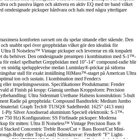
ktiva och passiva lägen och aktivera en aktiv EQ med tre band vilket
. Med omdesignade pickuper hårdvara och hals med några ytterligare
 maximera komforten oavsett om du spelar sittande eller stående. Den
och snabbt spel över greppbrädan vilket gör den idealisk för
 Ultra II Noiseless™ Vintage pickuper och levererar en rik tonpalett
idighet du behöver. Den omdesignade preampen i kombination med S-1™-
bräda för enkel spelbarhet Greppbrädan med 10″-14″ compound-radie blir
ger en smidig spelupplevelse medan Luminlay®-prickar på sidorna
sningsbar stall för exakt inställning HiMass™-staget på American Ultra
r optimal ton och sustain. I kombination med Fender:s
ing eller inspelningssession. Specifikationer Produktnamn: Fender
ld al Finish på kropp: Glansig urethan Kroppsform: Precision
ytbehandling: Ultra Sidenmatt Urethane Halsens konstruktion: 5-bult
nement Radie på greppbräda: Compound Bandtorlek: Medium Jumbo
adelmaterial: Graph Tech® TUSQ® Sadelbredd: 1625″ (413 mm)
: 1-Ply Silver Anodiserad aluminium Speciell elektronik: S-1™-
eller 750 Hz) Konfiguration: SS Förfinade pickuper: Moderna
kup för mitten: Ultra II Noiseless™ Vintage Precision Bass ®
l Stacked Concentric Treble Boost/Cut + Bass Boost/Cut Mini-
Through-Body eller Top-Load) Stämskruvar: Fender® ”F” Light-