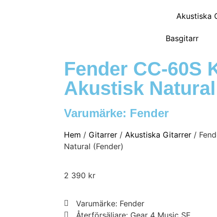
Akustiska G
Basgitarr
Fender CC-60S 
Akustisk Natural
Varumärke:
Fender
Hem
/
Gitarrer
/
Akustiska Gitarrer
/ Fend
Natural (Fender)
2 390
kr
Varumärke: Fender
Återförsäljare: Gear 4 Music SE