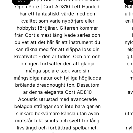
Cort
C