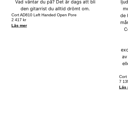
Cort AD810 Left Handed Open Pore
2 417
kr
Läs mer
Cort 
7 1
Läs 