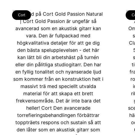
Cort
C