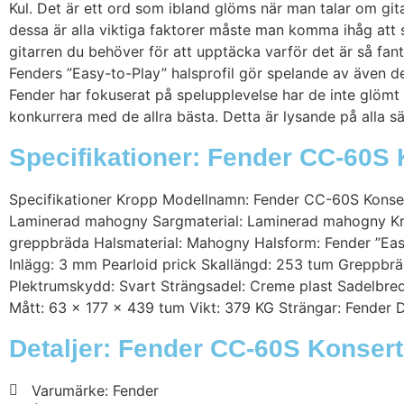
Kul. Det är ett ord som ibland glöms när man talar om gita
dessa är alla viktiga faktorer måste man komma ihåg att 
gitarren du behöver för att upptäcka varför det är så fan
Fenders ”Easy-to-Play” halsprofil gör spelande av även d
Fender har fokuserat på spelupplevelse har de inte glömt
konkurrera med de allra bästa. Detta är lysande på alla sä
Specifikationer: Fender CC-60S 
Specifikationer Kropp Modellnamn: Fender CC-60S Konsert 
Laminerad mahogny Sargmaterial: Laminerad mahogny Krop
greppbräda Halsmaterial: Mahogny Halsform: Fender ”Easy
Inlägg: 3 mm Pearloid prick Skallängd: 253 tum Greppbrä
Plektrumskydd: Svart Strängsadel: Creme plast Sadelbred
Mått: 63 x 177 x 439 tum Vikt: 379 KG Strängar: Fender 
Detaljer: Fender CC-60S Konsert
Varumärke: Fender