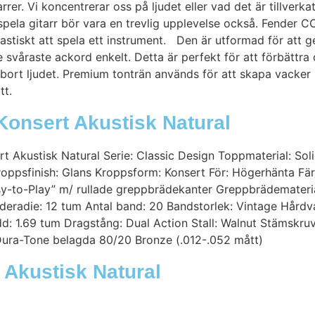
rrer. Vi koncentrerar oss på ljudet eller vad det är tillverk
spela gitarr bör vara en trevlig upplevelse också. Fender 
tastiskt att spela ett instrument. Den är utformad för att 
e svåraste ackord enkelt. Detta är perfekt för att förbättr
 bort ljudet. Premium tonträn används för att skapa vacker
tt.
Konsert Akustisk Natural
Akustisk Natural Serie: Classic Design Toppmaterial: Soli
psfinish: Glans Kroppsform: Konsert För: Högerhänta Fär
-to-Play” m/ rullade greppbrädekanter Greppbrädematerial
deradie: 12 tum Antal band: 20 Bandstorlek: Vintage Hårdv
d: 1.69 tum Dragstång: Dual Action Stall: Walnut Stämskru
Dura-Tone belagda 80/20 Bronze (.012-.052 mått)
 Akustisk Natural