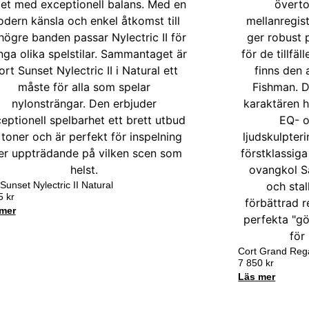
Sunset Nylectric II Natural
35
kr
mer
Cort Grand Reg
7 850
kr
Läs mer