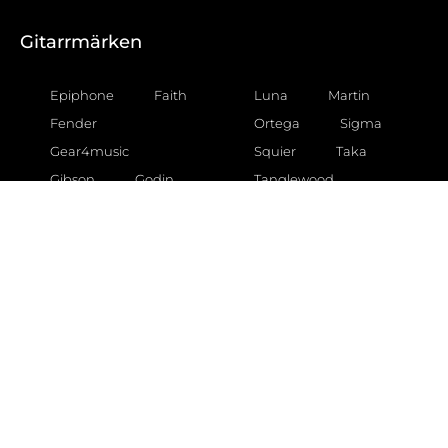
Gitarrmärken
Epiphone
Faith
Luna
Martin
Fender
Ortega
Sigma
Gear4music
Squier
Taka
Gibson
Godin
Tanglewood
Gretsch
Taylor
Yamaha
Hartwood
Ibanez
Gitarrtyper
Akustiska gitarrer
Akustiska gitarrer för barn
Akustiska gitarrer för nybörjare
Akustiska gitarrer nylonsträngade
Akustiska gitarrer stålsträngade