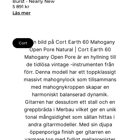
Burst - Nearly New
5 891
kr
Läs mer
Cort