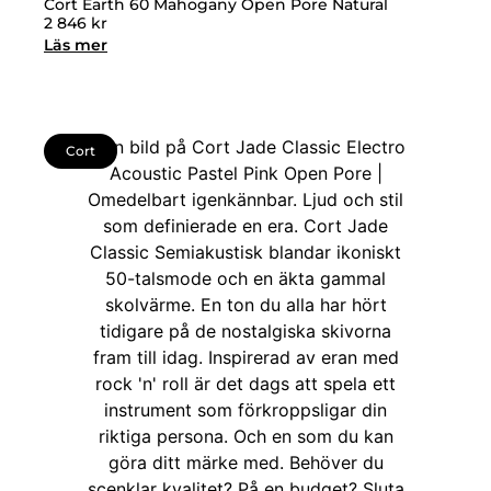
Cort Earth 60 Mahogany Open Pore Natural
2 846
kr
Läs mer
Cort