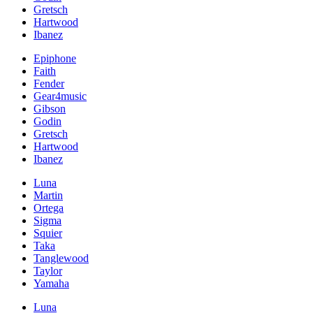
Gretsch
Hartwood
Ibanez
Epiphone
Faith
Fender
Gear4music
Gibson
Godin
Gretsch
Hartwood
Ibanez
Luna
Martin
Ortega
Sigma
Squier
Taka
Tanglewood
Taylor
Yamaha
Luna