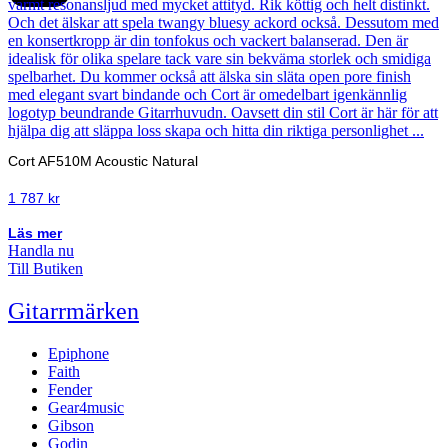
Cort AF510M Acoustic Natural
1 787
kr
Läs mer
Handla nu
Till Butiken
Gitarrmärken
Epiphone
Faith
Fender
Gear4music
Gibson
Godin