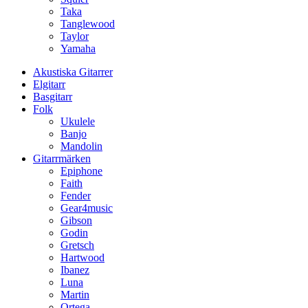
Taka
Tanglewood
Taylor
Yamaha
Akustiska Gitarrer
Elgitarr
Basgitarr
Folk
Ukulele
Banjo
Mandolin
Gitarrmärken
Epiphone
Faith
Fender
Gear4music
Gibson
Godin
Gretsch
Hartwood
Ibanez
Luna
Martin
Ortega