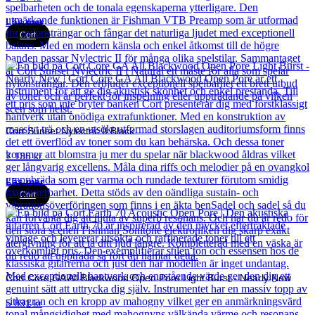
Läs mer
Cort
Cort Sunset Nylectric II Black
7 135
kr
Läs mer
Cort
Cort Core GA All Blackwood Open Pore Light Burst - Nearly New
5 891
kr