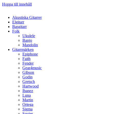
Hoppa till innehåll
Akustiska Gitarrer
Elgitarr
Basgitarr
Folk
Ukulele
Banjo
Mandolin
Gitarrmärken
Epiphone
Faith
Fender
Gear4music
Gibson
Godin
Gretsch
Hartwood
Ibanez
Luna
Martin
Ortega
Sigma
Squier