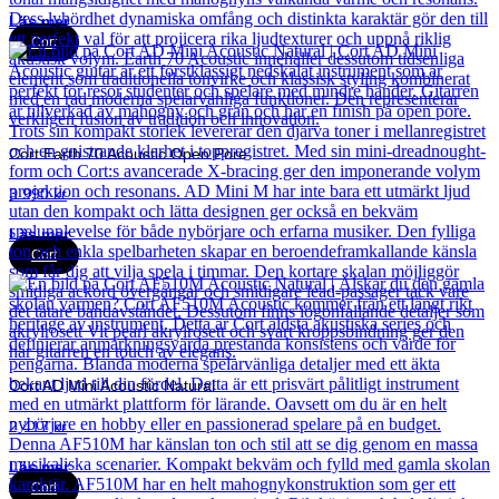
Läs mer
Cort
Cort Earth 70 Acoustic Open Pore
3 990
kr
Läs mer
Cort
Cort AD Mini Acoustic Natural
2 417
kr
Läs mer
Cort