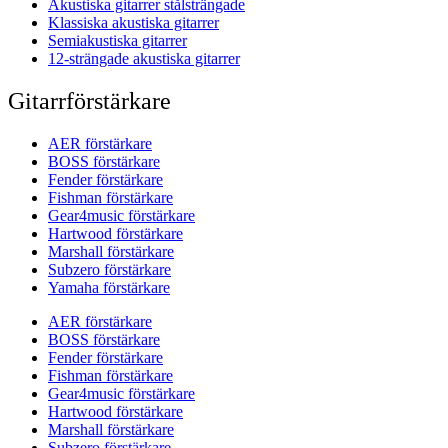
Akustiska gitarrer stålsträngade
Klassiska akustiska gitarrer
Semiakustiska gitarrer
12-strängade akustiska gitarrer
Gitarrförstärkare
AER förstärkare
BOSS förstärkare
Fender förstärkare
Fishman förstärkare
Gear4music förstärkare
Hartwood förstärkare
Marshall förstärkare
Subzero förstärkare
Yamaha förstärkare
AER förstärkare
BOSS förstärkare
Fender förstärkare
Fishman förstärkare
Gear4music förstärkare
Hartwood förstärkare
Marshall förstärkare
Subzero förstärkare