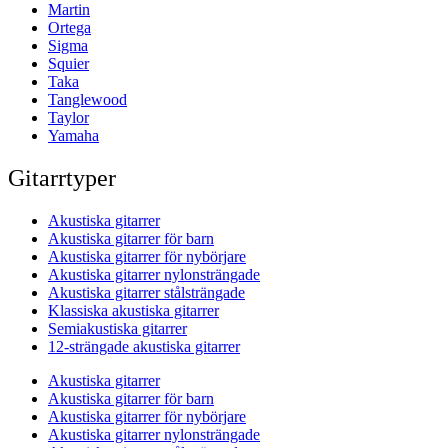
Martin
Ortega
Sigma
Squier
Taka
Tanglewood
Taylor
Yamaha
Gitarrtyper
Akustiska gitarrer
Akustiska gitarrer för barn
Akustiska gitarrer för nybörjare
Akustiska gitarrer nylonsträngade
Akustiska gitarrer stålsträngade
Klassiska akustiska gitarrer
Semiakustiska gitarrer
12-strängade akustiska gitarrer
Akustiska gitarrer
Akustiska gitarrer för barn
Akustiska gitarrer för nybörjare
Akustiska gitarrer nylonsträngade