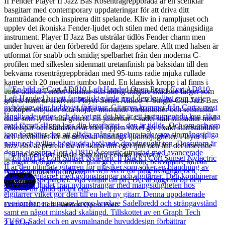
II Fender Player II Jazz Bas Rosenträgreppbräda är en scenklar
basgitarr med contemporary uppdateringar för att driva ditt
framträdande och inspirera ditt spelande. Kliv in i rampljuset och
upplev det ikoniska Fender-ljudet och stilen med detta mångsidiga
instrument. Player II Jazz Bas utstrålar tidlös Fender charm men
under huven är den förberedd för dagens spelare. Allt med halsen är
utformat för snabb och smidig spelbarhet från den moderna C-
profilen med silkeslen sidenmatt uretanfinish på baksidan till den
bekväma rosenträgreppbrädan med 95-tums radie mjuka rullade
kanter och 20 medium jumbo band. En klassisk kropp i al finns i
både tidlösa Fender finishar och aldrig tidigare skådade färger som
grävts fram ur arkiven. Player Series Alnico V Single-Coil Jazz Bas
pickuper erbjuder söta höjder morrande mellantoner och seismiska
dalar som lyfter alla genrer. En justerbar 4-sadel stall stålsadlar med
enkelspår och stämskruvar med öppen växel ger exakt stämstabilitet
och flexibilitet för att utforska oändliga ljudmöjligheter. Player II
Jazz Bas är perfekt för att skapa ditt eget ljud och har det utseende
den ton och den känsla som bara Fender levererar.
Andra populära produkter
Cort
Cort AD810 Left Handed Open Pore
2 417
kr