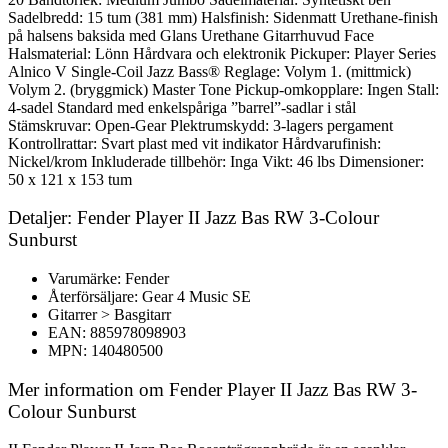
Sadelbredd: 15 tum (381 mm) Halsfinish: Sidenmatt Urethane-finish
på halsens baksida med Glans Urethane Gitarrhuvud Face
Halsmaterial: Lönn Hårdvara och elektronik Pickuper: Player Series
Alnico V Single-Coil Jazz Bass® Reglage: Volym 1. (mittmick)
Volym 2. (bryggmick) Master Tone Pickup-omkopplare: Ingen Stall:
4-sadel Standard med enkelspåriga ”barrel”-sadlar i stål
Stämskruvar: Open-Gear Plektrumskydd: 3-lagers pergament
Kontrollrattar: Svart plast med vit indikator Hårdvarufinish:
Nickel/krom Inkluderade tillbehör: Inga Vikt: 46 lbs Dimensioner:
50 x 121 x 153 tum
Detaljer: Fender Player II Jazz Bas RW 3-Colour
Sunburst
Varumärke: Fender
Återförsäljare: Gear 4 Music SE
Gitarrer > Basgitarr
EAN: 885978098903
MPN: 140480500
Mer information om Fender Player II Jazz Bas RW 3-
Colour Sunburst