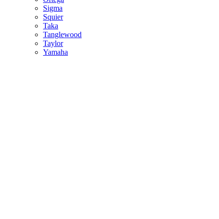
Sigma
Squier
Taka
Tanglewood
Taylor
Yamaha