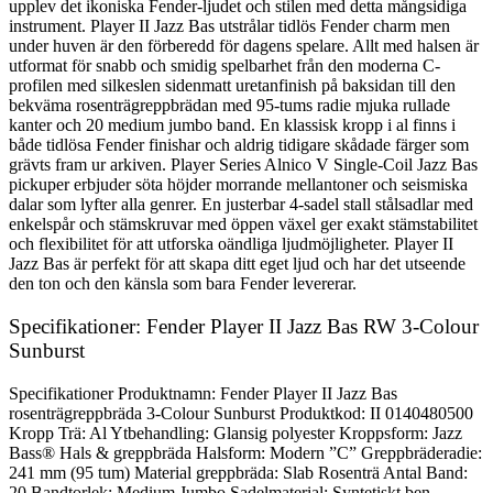
upplev det ikoniska Fender-ljudet och stilen med detta mångsidiga
instrument. Player II Jazz Bas utstrålar tidlös Fender charm men
under huven är den förberedd för dagens spelare. Allt med halsen är
utformat för snabb och smidig spelbarhet från den moderna C-
profilen med silkeslen sidenmatt uretanfinish på baksidan till den
bekväma rosenträgreppbrädan med 95-tums radie mjuka rullade
kanter och 20 medium jumbo band. En klassisk kropp i al finns i
både tidlösa Fender finishar och aldrig tidigare skådade färger som
grävts fram ur arkiven. Player Series Alnico V Single-Coil Jazz Bas
pickuper erbjuder söta höjder morrande mellantoner och seismiska
dalar som lyfter alla genrer. En justerbar 4-sadel stall stålsadlar med
enkelspår och stämskruvar med öppen växel ger exakt stämstabilitet
och flexibilitet för att utforska oändliga ljudmöjligheter. Player II
Jazz Bas är perfekt för att skapa ditt eget ljud och har det utseende
den ton och den känsla som bara Fender levererar.
Specifikationer: Fender Player II Jazz Bas RW 3-Colour
Sunburst
Specifikationer Produktnamn: Fender Player II Jazz Bas
rosenträgreppbräda 3-Colour Sunburst Produktkod: II 0140480500
Kropp Trä: Al Ytbehandling: Glansig polyester Kroppsform: Jazz
Bass® Hals & greppbräda Halsform: Modern ”C” Greppbräderadie:
241 mm (95 tum) Material greppbräda: Slab Rosenträ Antal Band:
20 Bandtorlek: Medium Jumbo Sadelmaterial: Syntetiskt ben