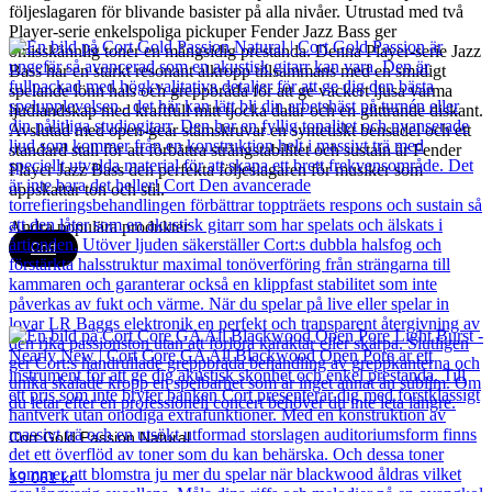
följeslagaren för blivande basister på alla nivåer. Utrustad med två
Player-serie enkelspoliga pickuper Fender Jazz Bass ger
omisskännlig toner en mångsidig prestanda. Denna Player-serie Jazz
Bass har en starkt resonant alkropp tillsammans med en smidigt
spelande lönn hals och greppbräda för att ge vackert ljusa varma
ljudlandskap med kraftfull mitt tjocka dalar och en glittrande diskant.
Avslutad med open-gear stämskruvar en syntetiskt bensadel och ett
standard stall för att förbättra strängstabilitet och sustain är Fender
Player Jazz Bass den perfekta följeslagaren för musiker som
uppskattar ton och stil.
Andra populära produkter
Cort
Cort Gold Passion Natural
19 061
kr