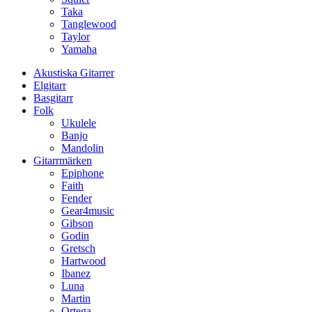
Taka
Tanglewood
Taylor
Yamaha
Akustiska Gitarrer
Elgitarr
Basgitarr
Folk
Ukulele
Banjo
Mandolin
Gitarrmärken
Epiphone
Faith
Fender
Gear4music
Gibson
Godin
Gretsch
Hartwood
Ibanez
Luna
Martin
Ortega