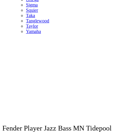
Sigma
Squier
Taka
Tanglewood
Taylor
Yamaha
Fender Player Jazz Bass MN Tidepool