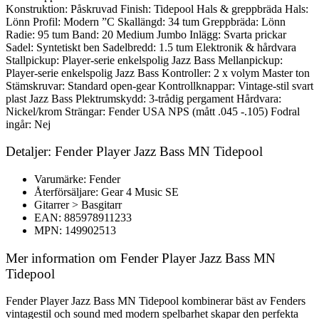
Konstruktion: Påskruvad Finish: Tidepool Hals & greppbräda Hals:
Lönn Profil: Modern ”C Skallängd: 34 tum Greppbräda: Lönn
Radie: 95 tum Band: 20 Medium Jumbo Inlägg: Svarta prickar
Sadel: Syntetiskt ben Sadelbredd: 1.5 tum Elektronik & hårdvara
Stallpickup: Player-serie enkelspolig Jazz Bass Mellanpickup:
Player-serie enkelspolig Jazz Bass Kontroller: 2 x volym Master ton
Stämskruvar: Standard open-gear Kontrollknappar: Vintage-stil svart
plast Jazz Bass Plektrumskydd: 3-trådig pergament Hårdvara:
Nickel/krom Strängar: Fender USA NPS (mått .045 -.105) Fodral
ingår: Nej
Detaljer: Fender Player Jazz Bass MN Tidepool
Varumärke: Fender
Återförsäljare: Gear 4 Music SE
Gitarrer > Basgitarr
EAN: 885978911233
MPN: 149902513
Mer information om Fender Player Jazz Bass MN
Tidepool
Fender Player Jazz Bass MN Tidepool kombinerar bäst av Fenders
vintagestil och sound med modern spelbarhet skapar den perfekta