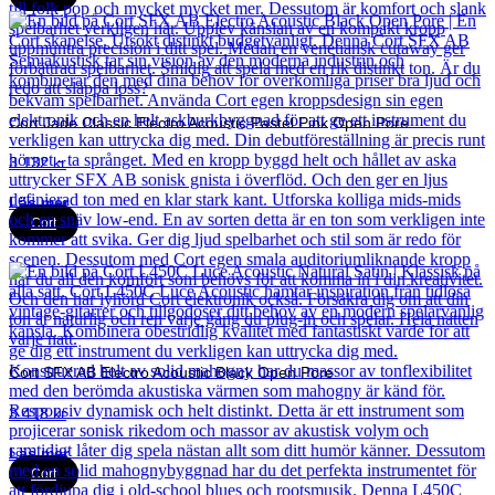
Cort Jade Classic Electro Acoustic Pastel Pink Open Pore
3 132
kr
Läs mer
Cort
Cort SFX AB Electro Acoustic Black Open Pore
3 418
kr
Läs mer
Cort