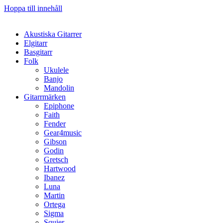
Hoppa till innehåll
Akustiska Gitarrer
Elgitarr
Basgitarr
Folk
Ukulele
Banjo
Mandolin
Gitarrmärken
Epiphone
Faith
Fender
Gear4music
Gibson
Godin
Gretsch
Hartwood
Ibanez
Luna
Martin
Ortega
Sigma
Squier