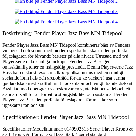
Beskrivning: Fender Player Jazz Bass MN Tidepool
Fender Player Jazz Bass MN Tidepool kombinerar bäst av Fenders
vintagestil och sound med modern spelbarhet skapar den perfekta
följeslagaren för blivande basister på alla nivåer. Utrustad med två
Player-serie enkelspoliga pickuper Fender Jazz Bass ger
omisskännlig toner en mångsidig prestanda. Denna Player-serie Jazz
Bass har en starkt resonant alkropp tillsammans med en smidigt
spelande lönn hals och greppbräda för att ge vackert ljusa varma
ljudlandskap med kraftfull mitt tjocka dalar och en glittrande diskant.
Avslutad med open-gear stämskruvar en syntetiskt bensadel och ett
standard stall för att förbättra strängstabilitet och sustain är Fender
Player Jazz Bass den perfekta följeslagaren för musiker som
uppskattar ton och stil.
Specifikationer: Fender Player Jazz Bass MN Tidepool
Specifikationer Modellnummer: 0149902513 Serie: Player Kropp &
stall Kropp: Al Form: Jazz Bass Stall: 4-sadel standard