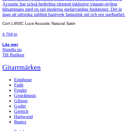
Cort L450C Luce Acoustic Natural Satin
4 704
kr
Läs mer
Handla nu
Till Butiken
Gitarrmärken
Epiphone
Faith
Fender
Gear4music
Gibson
Godin
Gretsch
Hartwood
Ibanez