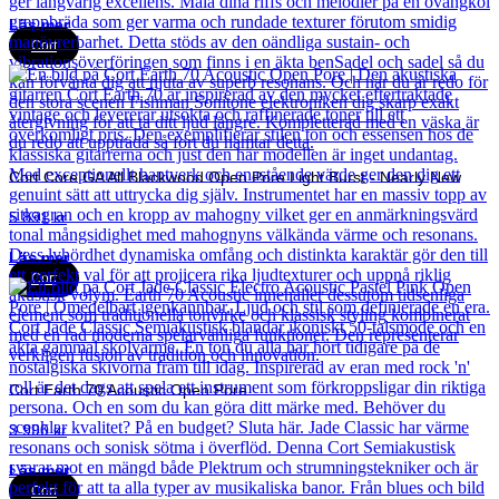
Läs mer
Cort
Cort Core GA All Blackwood Open Pore Light Burst - Nearly New
5 891
kr
Läs mer
Cort
Cort Earth 70 Acoustic Open Pore
3 990
kr
Läs mer
Cort