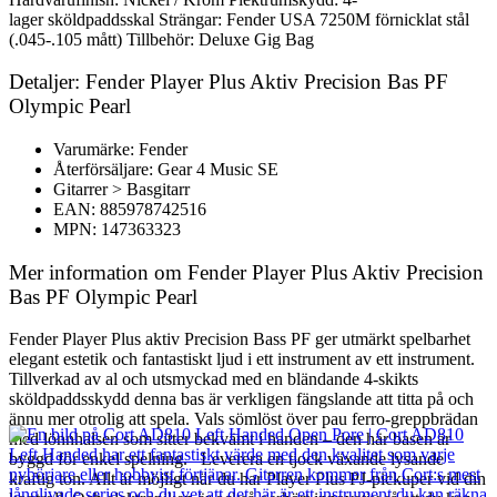
lager sköldpaddsskal Strängar: Fender USA 7250M förnicklat stål
(.045-.105 mått) Tillbehör: Deluxe Gig Bag
Detaljer: Fender Player Plus Aktiv Precision Bas PF
Olympic Pearl
Varumärke: Fender
Återförsäljare: Gear 4 Music SE
Gitarrer > Basgitarr
EAN: 885978742516
MPN: 147363323
Mer information om Fender Player Plus Aktiv Precision
Bas PF Olympic Pearl
Fender Player Plus aktiv Precision Bass PF ger utmärkt spelbarhet
elegant estetik och fantastiskt ljud i ett instrument av ett instrument.
Tillverkad av al och utsmyckad med en bländande 4-skikts
sköldpaddsskydd denna bas är verkligen fängslande att titta på och
ännu mer otrolig att spela. Vals sömlöst över pau ferro-greppbrädan
med lönnhalsen som sitter bekvämt i handen – den här basen är
byggd för enkel spelning. Leverera en tjock växande lysande
kraftig ton. Allt är möjligt när du har Player Plus PJ-pickuper vid din