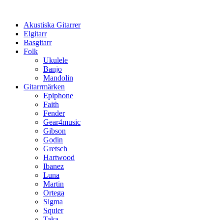
Hoppa
till
Akustiska Gitarrer
innehåll
Elgitarr
Basgitarr
Folk
Ukulele
Banjo
Mandolin
Gitarrmärken
Epiphone
Faith
Fender
Gear4music
Gibson
Godin
Gretsch
Hartwood
Ibanez
Luna
Martin
Ortega
Sigma
Squier
Taka