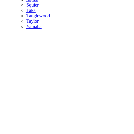
Squier
Taka
Tanglewood
Taylor
Yamaha