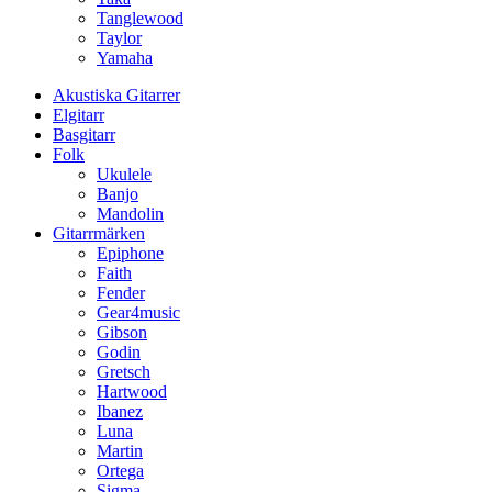
Tanglewood
Taylor
Yamaha
Akustiska Gitarrer
Elgitarr
Basgitarr
Folk
Ukulele
Banjo
Mandolin
Gitarrmärken
Epiphone
Faith
Fender
Gear4music
Gibson
Godin
Gretsch
Hartwood
Ibanez
Luna
Martin
Ortega
Sigma