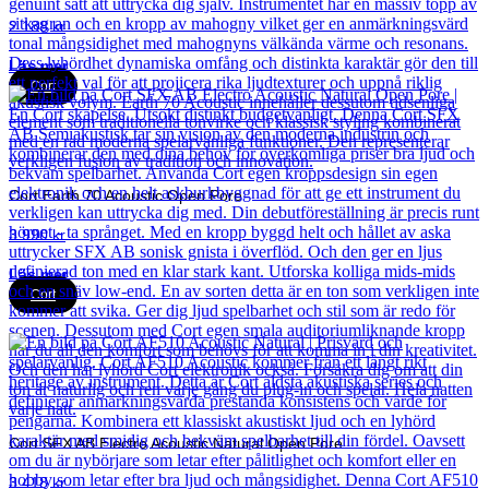
2 188
kr
Läs mer
Cort
Cort Earth 70 Acoustic Open Pore
3 990
kr
Läs mer
Cort
Cort SFX AB Electro Acoustic Natural Open Pore
3 418
kr