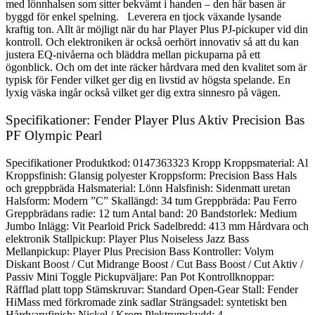
med lönnhalsen som sitter bekvämt i handen – den här basen är
byggd för enkel spelning. Leverera en tjock växande lysande
kraftig ton. Allt är möjligt när du har Player Plus PJ-pickuper vid din
kontroll. Och elektroniken är också oerhört innovativ så att du kan
justera EQ-nivåerna och bläddra mellan pickuparna på ett
ögonblick. Och om det inte räcker hårdvara med den kvalitet som är
typisk för Fender vilket ger dig en livstid av högsta spelande. En
lyxig väska ingår också vilket ger dig extra sinnesro på vägen.
Specifikationer: Fender Player Plus Aktiv Precision Bas
PF Olympic Pearl
Specifikationer Produktkod: 0147363323 Kropp Kroppsmaterial: Al
Kroppsfinish: Glansig polyester Kroppsform: Precision Bass Hals
och greppbräda Halsmaterial: Lönn Halsfinish: Sidenmatt uretan
Halsform: Modern ”C” Skallängd: 34 tum Greppbräda: Pau Ferro
Greppbrädans radie: 12 tum Antal band: 20 Bandstorlek: Medium
Jumbo Inlägg: Vit Pearloid Prick Sadelbredd: 413 mm Hårdvara och
elektronik Stallpickup: Player Plus Noiseless Jazz Bass
Mellanpickup: Player Plus Precision Bass Kontroller: Volym
Diskant Boost / Cut Midrange Boost / Cut Bass Boost / Cut Aktiv /
Passiv Mini Toggle Pickupväljare: Pan Pot Kontrollknoppar:
Räfflad platt topp Stämskruvar: Standard Open-Gear Stall: Fender
HiMass med förkromade zink sadlar Strängsadel: syntetiskt ben
Hårdvarufinish: Nickel / Krom Plektrumskydd: 4-