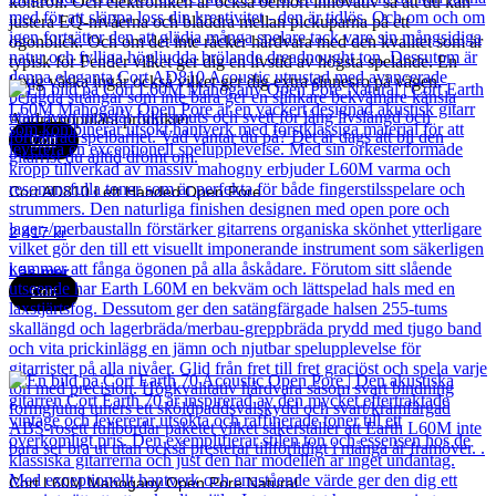
kontroll. Och elektroniken är också oerhört innovativ så att du kan
justera EQ-nivåerna och bläddra mellan pickuparna på ett
ögonblick. Och om det inte räcker hårdvara med den kvalitet som är
typisk för Fender vilket ger dig en livstid av högsta spelande. En
lyxig väska ingår också vilket ger dig extra sinnesro på vägen.
Andra populära produkter
Cort
Cort AD810 Left Handed Open Pore
2 417
kr
Läs mer
Cort
Cort L60M Mahogany Open Pore Natural